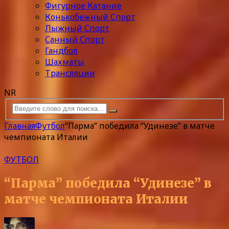
Фигурное Катание
Конькобежный Спорт
Лыжный Спорт
Санный Спорт
Гандбол
Шахматы
Трансляции
NR
Главная
Футбол
“Парма” победила “Удинезе” в матче
чемпионата Италии
ФУТБОЛ
“Парма” победила “Удинезе” в
матче чемпионата Италии