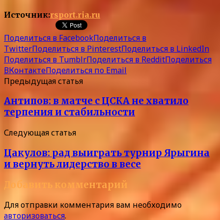
Источник:
rsport.ria.ru
Поделиться в Facebook
Поделиться в
Twitter
Поделиться в Pinterest
Поделиться в LinkedIn
Поделиться в Tumblr
Поделиться в Reddit
Поделиться
ВКонтакте
Поделиться по Email
Предыдущая статья
Антипов: в матче с ЦСКА не хватило
терпения и стабильности
Следующая статья
Цакулов: рад выиграть турнир Ярыгина
и вернуть лидерство в весе
Добавить комментарий
Для отправки комментария вам необходимо
авторизоваться
.