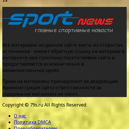
TF
Все материалы на данном сайте взяты из открытых
источников - имеют обратную ссылку на материал в
интернете или присланы посетителями сайта и
предоставляются исключительно в
ознакомительных целях.
Права на материалы принадлежат их владельцам.
Администрация сайта ответственности за
содержание материала не несет.
Copyright © 79s.ru All Rights Reserved.
О нас
Политика DMCA
Правообладателям