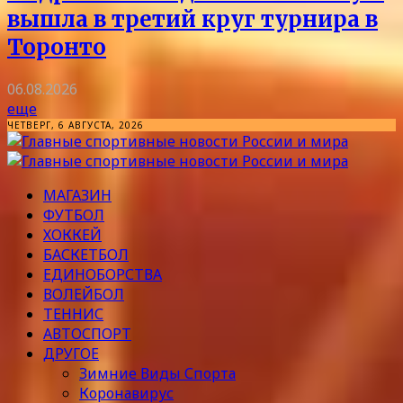
вышла в третий круг турнира в
Торонто
06.08.2026
еще
ЧЕТВЕРГ, 6 АВГУСТА, 2026
МАГАЗИН
ФУТБОЛ
ХОККЕЙ
БАСКЕТБОЛ
ЕДИНОБОРСТВА
ВОЛЕЙБОЛ
ТЕННИС
АВТОСПОРТ
ДРУГОЕ
Зимние Виды Спорта
Коронавирус