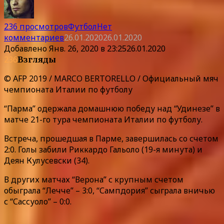
236 просмотров
Футбол
Нет
комментариев
26.01.2020
26.01.2020
Добавлено
Янв. 26, 2020 в 23:25
26.01.2020
236
Взгляды
© AFP 2019 / MARCO BERTORELLO / Официальный мяч
чемпионата Италии по футболу
“Парма” одержала домашнюю победу над “Удинезе” в
матче 21-го тура чемпионата Италии по футболу.
Встреча, прошедшая в Парме, завершилась со счетом
2:0. Голы забили Риккардо Гальоло (19-я минута) и
Деян Кулусевски (34).
В других матчах “Верона” с крупным счетом
обыграла “Лечче” – 3:0, “Сампдория” сыграла вничью
с “Сассуоло” – 0:0.