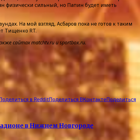
лан физически сильный, но Папин будет иметь
ундах. На мой взгляд, Асбаров пока не готов к таким
ет Тищенко RT.
е сайтах matchtv.ru и sportbox.ru.
Поделиться в Reddit
Поделиться ВКонтакте
Поделиться
тадионе в Нижнем Новгороде