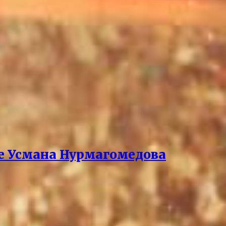
ре Усмана Нурмагомедова