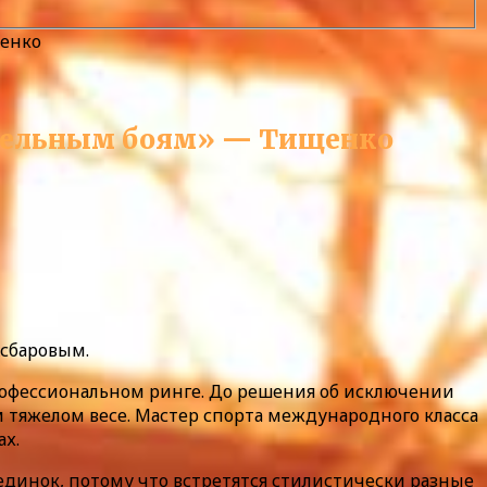
щенко
лительным боям» — Тищенко
Асбаровым.
 профессиональном ринге. До решения об исключении
 тяжелом весе. Мастер спорта международного класса
ах.
единок, потому что встретятся стилистически разные