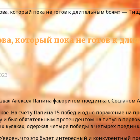
ова, который пока не готов к длительным боям» — Ти
ова, который пока не готов к д
2023
вал Алексея Папина фаворитом поединка с Сосланом 
оскве. На счету Папина 15 побед и одно поражение на
у и был обязательным претендентом на титул в первом
ых кулаках, одержал четыре победы в четырех поединк
 Уверен, что это будет интересный и конкурентный по