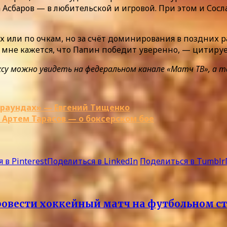
а Асбаров — в любительской и игровой. При этом и Сос
х или по очкам, но за счёт доминирования в поздних ра
но мне кажется, что Папин победит уверенно, — цитиру
 можно увидеть на федеральном канале «Матч ТВ», а такж
 раундах» — Евгений Тищенко
 Артем Тарасов — о боксерском бое
 в Pinterest
Поделиться в LinkedIn
Поделиться в Tumblr
овести хоккейный матч на футбольном с