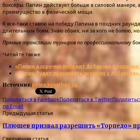
боксёры. Папин действует больше в силовой манере, 
преимущество в физической мощи.
Я все‑таки ставлю на победу Папина в поздних раунда
длительным боям. Знаю обоих, ни за кого не болею, 
Прямые трансляции турниров по профессиональному боксу
Читайте также:
«Папин досрочно победит Асбарова в поздних
«Папин будет принимать экзамен у Асбарова».
Источник:
news.sportbox.ru
Поделиться в Facebook
Поделиться в Twitter
Поделиться
по Email
Предыдущая статья
Плющев призвал разрешить «Торпедо» пр
Следующая статья