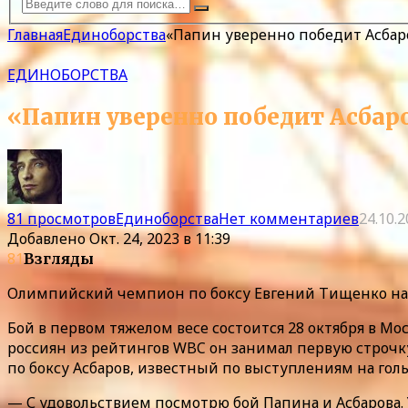
Главная
Единоборства
«Папин уверенно победит Асбар
ЕДИНОБОРСТВА
«Папин уверенно победит Асбар
81 просмотров
Единоборства
Нет комментариев
24.10.
Добавлено
Окт. 24, 2023 в 11:39
81
Взгляды
Олимпийский чемпион по боксу Евгений Тищенко наз
Бой в первом тяжелом весе состоится 28 октября в М
россиян из рейтингов WBC он занимал первую строчк
по боксу Асбаров, известный по выступлениям на гол
— С удовольствием посмотрю бой Папина и Асбарова.