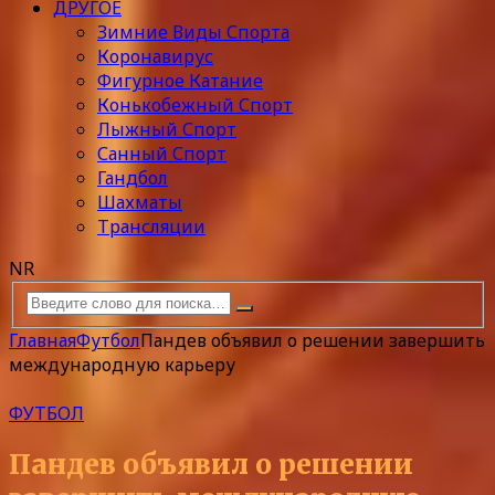
ДРУГОЕ
Зимние Виды Спорта
Коронавирус
Фигурное Катание
Конькобежный Спорт
Лыжный Спорт
Санный Спорт
Гандбол
Шахматы
Трансляции
NR
Главная
Футбол
Пандев объявил о решении завершить
международную карьеру
ФУТБОЛ
Пандев объявил о решении