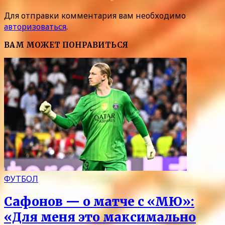
Для отправки комментария вам необходимо
авторизоваться
.
ВАМ МОЖЕТ ПОНРАВИТЬСЯ
ФУТБОЛ
Сафонов — о матче с «МЮ»:
«Для меня это максимально