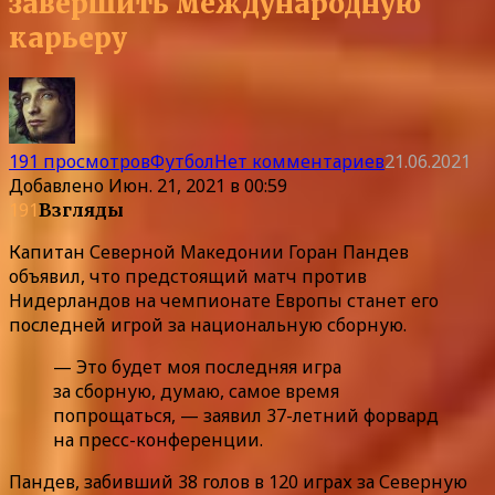
завершить международную
карьеру
191 просмотров
Футбол
Нет комментариев
21.06.2021
Добавлено
Июн. 21, 2021 в 00:59
191
Взгляды
Капитан Северной Македонии Горан Пандев
объявил, что предстоящий матч против
Нидерландов на чемпионате Европы станет его
последней игрой за национальную сборную.
— Это будет моя последняя игра
за сборную, думаю, самое время
попрощаться, — заявил 37-летний форвард
на пресс-конференции.
Пандев, забивший 38 голов в 120 играх за Северную