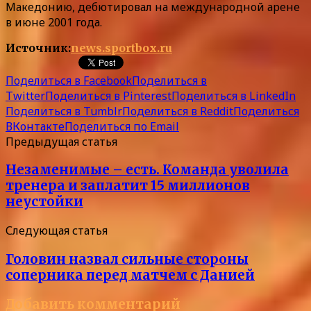
Македонию, дебютировал на международной арене
в июне 2001 года.
Источник:
news.sportbox.ru
Поделиться в Facebook
Поделиться в
Twitter
Поделиться в Pinterest
Поделиться в LinkedIn
Поделиться в Tumblr
Поделиться в Reddit
Поделиться
ВКонтакте
Поделиться по Email
Предыдущая статья
Незаменимые – есть. Команда уволила
тренера и заплатит 15 миллионов
неустойки
Следующая статья
Головин назвал сильные стороны
соперника перед матчем с Данией
Добавить комментарий