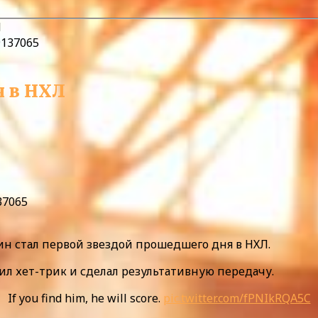
Л
я в НХЛ
37065
 стал первой звездой прошедшего дня в НХЛ.
мил хет-трик и сделал результативную передачу.
If you find him, he will score.
pic.twitter.com/fPNIkRQA5C