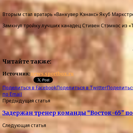
Вторым стал вратарь «Ванкувер Кэнакс» Якуб Маркстре
Замкнул тройку лучших канадец Стивен Стэмкос из «Та
Читайте также:
Источник:
news.sportbox.ru
Поделиться в Facebook
Поделиться в Twitter
Поделиться
по Email
Предыдущая статья
Задержан тренер команды “Восток-65” по
Следующая статья