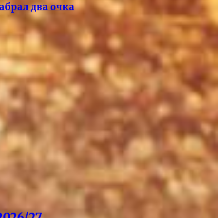
абрал два очка
026/27