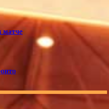
м матче
ронто