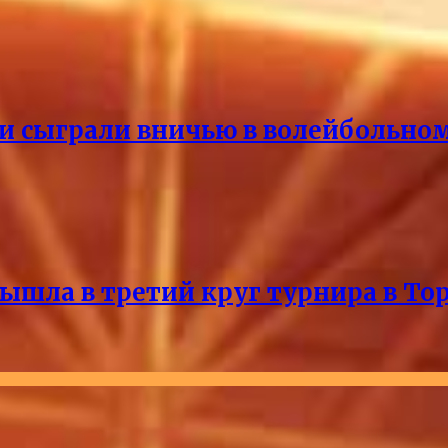
и сыграли вничью в волейбольно
ышла в третий круг турнира в То