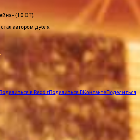
нз» (1:0 ОТ).
стал автором дубля.
9
Поделиться в Reddit
Поделиться ВКонтакте
Поделиться