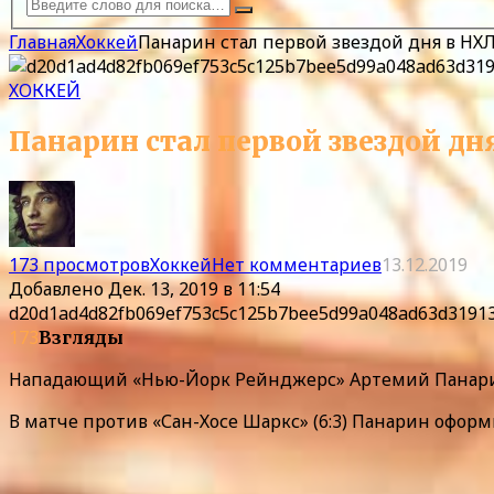
Главная
Хоккей
Панарин стал первой звездой дня в НХ
ХОККЕЙ
Панарин стал первой звездой дн
173 просмотров
Хоккей
Нет комментариев
13.12.2019
Добавлено
Дек. 13, 2019 в 11:54
d20d1ad4d82fb069ef753c5c125b7bee5d99a048ad63d3191
173
Взгляды
Нападающий «Нью-Йорк Рейнджерс» Артемий Панарин
В матче против «Сан-Хосе Шаркс» (6:3) Панарин офор