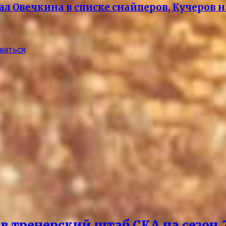
л Овечкина в списке снайперов, Кучеров н
ваться
.
 тренерский штаб СКА на сезон‑2