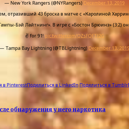
— New York Rangers (@NYRangers)
December 13, 2019
м, отразивший 43 броска в матче с «Каролиной Харрикей
мпы-Бэй Лайтнинг». В игре с «Бостон Брюинз» (3:2) он 
✌️ for 91!
pic.twitter.com/QZsFQFTl2G
— Tampa Bay Lightning (@TBLightning)
December 13, 201
 в Pinterest
Поделиться в LinkedIn
Поделиться в Tumblr
сле обнаружения у него наркотика