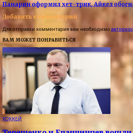
Панарин оформил хет-трик, Айкел обогна
Добавить комментарий
Для отправки комментария вам необходимо
авторизо
ВАМ МОЖЕТ ПОНРАВИТЬСЯ
ХОККЕЙ
Терещенко и Епанчинцев вошли в