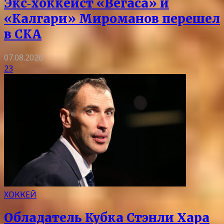
Экс‑хоккеист «Вегаса» и
«Калгари» Мироманов перешел
в СКА
07.08.2026
23
ХОККЕЙ
Обладатель Кубка Стэнли Хара