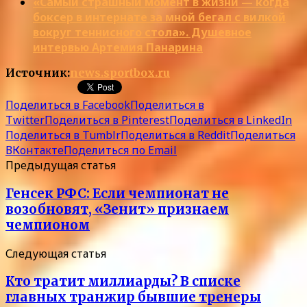
«Самый страшный момент в жизни — когда
боксер в интернате за мной бегал с вилкой
вокруг теннисного стола». Душевное
интервью Артемия Панарина
Источник:
news.sportbox.ru
Поделиться в Facebook
Поделиться в
Twitter
Поделиться в Pinterest
Поделиться в LinkedIn
Поделиться в Tumblr
Поделиться в Reddit
Поделиться
ВКонтакте
Поделиться по Email
Предыдущая статья
Генсек РФС: Если чемпионат не
возобновят, «Зенит» признаем
чемпионом
Следующая статья
Кто тратит миллиарды? В списке
главных транжир бывшие тренеры