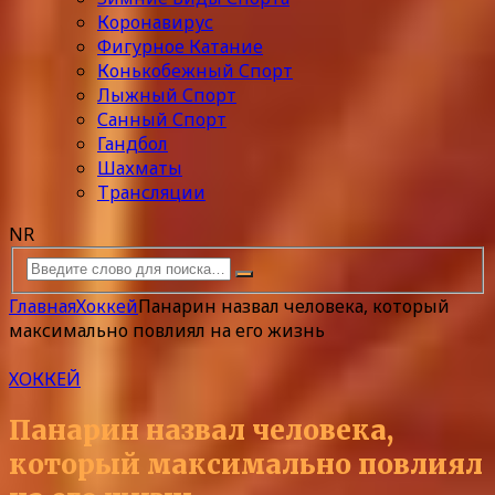
Коронавирус
Фигурное Катание
Конькобежный Спорт
Лыжный Спорт
Санный Спорт
Гандбол
Шахматы
Трансляции
NR
Главная
Хоккей
Панарин назвал человека, который
максимально повлиял на его жизнь
ХОККЕЙ
Панарин назвал человека,
который максимально повлиял