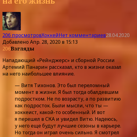
на его жизнь
206 просмотров
Хоккей
Нет комментариев
28.04.2020
Добавлено
Апр. 28, 2020 в 15:13
206
Взгляды
Нападающий «Рейнджерс» и сборной России
Артемий Панарин рассказал, кто в жизни оказал
на него наибольшее влияние.
— Витя Тихонов. Это был переломный
момент в жизни. Я был тогда обалдевшим
подростком. Не по возрасту, а по развитию
как подросток. Были мысли, что ты —
хоккеист, какой-то особенный. И вот
я перешел в СКА и увидел Витю. Надеюсь,
у него еще будут лучшие сезоны в карьере.
Но тогда он играл очень сильно. Я смотрел