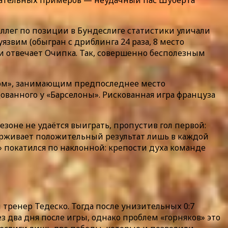
азательных примеров — неудачный пас Шуберта
оллег по позиции в Бундеслиге статистики уличали
язвим (обыгран с дриблинга 24 раза, 8 место
 и отвечает Очипка. Так, совершенно бесполезным
ером», занимающим предпоследнее место
ванного у «Барселоны». Рискованная игра француза
зоне не удаётся выиграть, пропустив гол первой:
держивает положительный результат лишь в каждой
» покатился по наклонной: крепости духа команде
тренер Тедеско. Тогда после унизительных 0:7
з два дня после игры, однако проблем «горняков» это