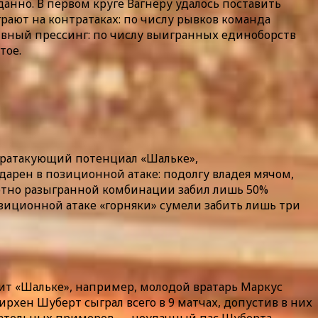
данно. В первом круге Вагнеру удалось поставить
рают на контратаках: по числу рывков команда
тивный прессинг: по числу выигранных единоборств
тое.
онтратакующий потенциал «Шальке»,
арен в позиционной атаке: подолгу владея мячом,
амотно разыгранной комбинации забил лишь 50%
озиционной атаке «горняки» сумели забить лишь три
ит «Шальке», например, молодой вратарь Маркус
ирхен Шуберт сыграл всего в 9 матчах, допустив в них