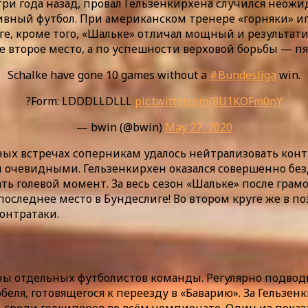
 три года назад, провал Гельзенкирхена случился неожи
ивный футбол. При американском тренере «горняки» иг
уге, кроме того, «Шальке» отличал мощный и результа
 второе место, а по успешности верховой борьбы — пя
Schalke have gone 10 games without a
#Bundesliga
win.
?Form: LDDDLLDLLL
pic.twitter.com/8U1KOFm0nY
— bwin (@bwin)
May 27, 2020
ветных встречах соперникам удалось нейтрализовать к
 очевидными. Гельзенкирхен оказался совершенно безд
ать голевой момент. За весь сезон «Шальке» после гр
оследнее место в Бундеслиге! Во втором круге же в п
контратаки.
ны отдельных футболистов команды. Регулярно подвод
я, готовящегося к переезду в «Баварию». За Гельзенк