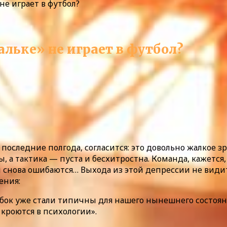
не играет в футбол?
льке» не играет в футбол?
последние полгода, согласится: это довольно жалкое з
 тактика — пуста и бесхитростна. Команда, кажется, 
я и снова ошибаются… Выхода из этой депрессии не ви
ения:
к уже стали типичны для нашего нынешнего состояни
кроются в психологии».