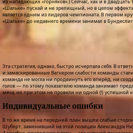
из нападающих «горняков».) Сейчас, как и в двадцать
«Шальке» пускай и не зрелищный, но в целом эффект
является одним из лидеров чемпионата. В первом кр
«Шальке» до недавнего времени занимал в Бундеслиге
Эта стратегия, однако, быстро исчерпала себя. В от
и замаскированные Вагнером слабости команды стали
команда не могла ни продвинуть его вперёд, ни созд
голов — по этому показателю команда занимает предп
мяча, но при этом не провели ни одной (!) успешной 
Индивидуальные ошибки
В то же время на передний план вышли слабые сторо
Шуберт, заменивший на этой позиции Александра Нюбел