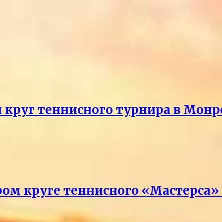
й круг теннисного турнира в Монр
ром круге теннисного «Мастерса»