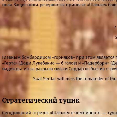
поля. Защитники-резервисты приносят «Шальке» бол
?
Главным бомбардиром «горняков» при этом является п
«Герта» (Доди Лукебакио — 6 голов) и «Падерборн» (Д
надежды: из-за разрыва связки Сердар выбыл из строя
Suat Serdar will miss the remainder of the 
Стратегический тупик
Сегодняшний отрезок «Шальке» в чемпионате — худший 