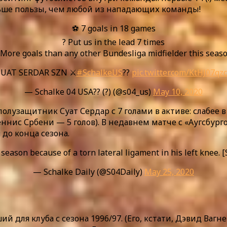
ьше пользы, чем любой из нападающих команды!
⚽ 7 goals in 18 games
? Put us in the lead 7 times
 More goals than any other Bundesliga midfielder this seas
SUAT SERDAR SZN ⚔️
#SchalkeUS
??
pic.twitter.com/KtHJ07qz
— Schalke 04 USA?? (?) (@s04_us)
May 10, 2020
олузащитник Суат Сердар с 7 голами в активе: слабее
еннис Србени — 5 голов). В недавнем матче с «Аугсбург
 до конца сезона.
season because of a torn lateral ligament in his left knee. [
— Schalke Daily (@S04Daily)
May 25, 2020
для клуба с сезона 1996/97. (Его, кстати, Дэвид Вагн