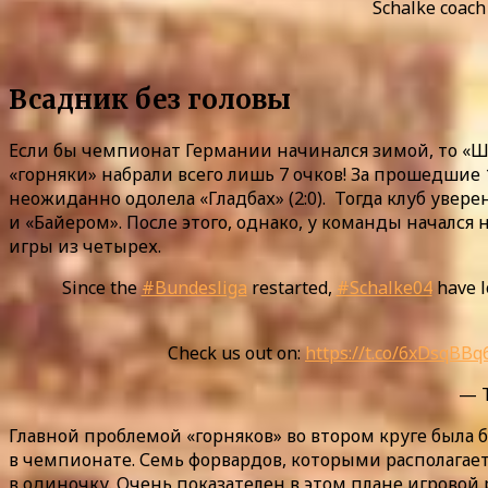
Schalke coach
Всадник без головы
Если бы чемпионат Германии начинался зимой, то «Ша
«горняки» набрали всего лишь 7 очков! За прошедшие
неожиданно одолела «Гладбах» (2:0). Тогда клуб увер
и «Байером». После этого, однако, у команды начался
игры из четырех.
Since the
#Bundesliga
restarted,
#Schalke04
have l
Check us out on:
https://t.co/6xDsqBBq
— T
Главной проблемой «горняков» во втором круге была б
в чемпионате. Семь форвардов, которыми располагает 
в одиночку. Очень показателен в этом плане игровой