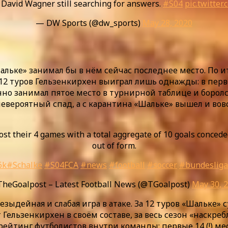
 David Wagner still searching for answers.
#S04
pic.twitter
— DW Sports (@dw_sports)
May 28, 2020
льке» занимал бы в нём сейчас последнее место. По ит
 12 туров Гельзенкирхен выиграл лишь однажды: в пер
енно занимал пятое место в турнирной таблице и боролс
 невероятный спад, а с карантина «Шальке» вышел и вов
ost their 4 games with a total aggregate of 10 goals conceded
out of form.
6k
#Schalke
#S04FCA
#news
#football
#soccer
#bundesliga
heGoalpost – Latest Football News (@TGoalpost)
May 30, 
езыдейная и слабая игра в атаке. За 12 туров «Шальке»
Гельзенкирхен в своём составе, за весь сезон «наскреб
 рейтинг футболистов внутри команды: первые 14 (!) м