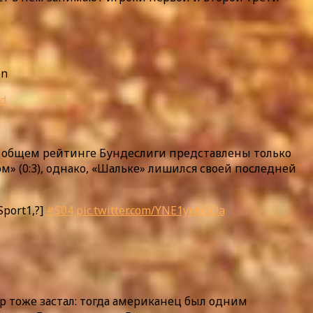
on
cd
 в общем рейтинге Бундеслиги представлены только
ом» (0:3), однако, «Шальке» лишился своей последней
Sport1,?]
#S04
pic.twitter.com/YNE1ynhGOa
ер тоже застал: тогда американец был одним