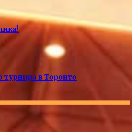
чика!
о турнира в Торонто