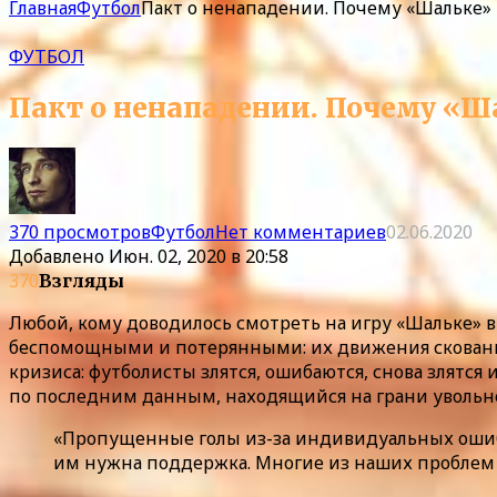
Главная
Футбол
Пакт о ненападении. Почему «Шальке» 
ФУТБОЛ
Пакт о ненападении. Почему «Ша
370 просмотров
Футбол
Нет комментариев
02.06.2020
Добавлено
Июн. 02, 2020 в 20:58
370
Взгляды
Любой, кому доводилось смотреть на игру «Шальке» в 
беспомощными и потерянными: их движения скованы, а
кризиса: футболисты злятся, ошибаются, снова злятс
по последним данным, находящийся на грани увольн
«Пропущенные голы из-за индивидуальных ошибо
им нужна поддержка. Многие из наших проблем 