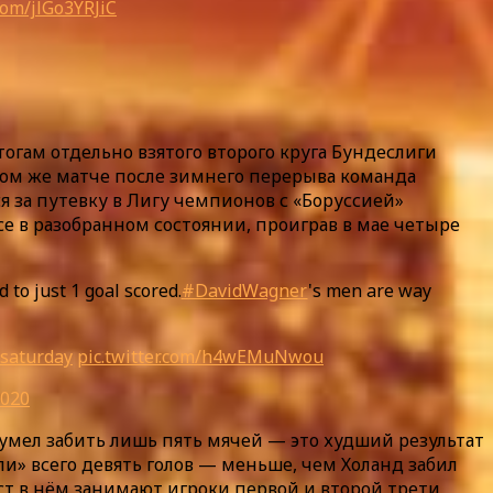
.com/jlGo3YRJiC
огам отдельно взятого второго круга Бундеслиги
вом же матче после зимнего перерыва команда
я за путевку в Лигу чемпионов с «Боруссией»
се в разобранном состоянии, проиграв в мае четыре
 to just 1 goal scored.
#DavidWagner
's men are way
saturday
pic.twitter.com/h4wEMuNwou
2020
 сумел забить лишь пять мячей — это худший результат
ли» всего девять голов — меньше, чем Холанд забил
ест в нём занимают игроки первой и второй трети