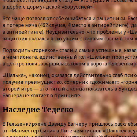
4 ошибки, приведшие к голу — это худший показател
в дерби с дормундской «Боруссией»:
Всё чаще позволяют себе ошибаться и защитники. Бас
в потере мяча (462 случая, 4 место в антирейтинге), 
в антирейтинге). Неудивительно, что проблемы у «Ша
защитник оказался в ситуации с первым голом в том ж
Подводить «горняков» стали и самые успешные, каза
в чемпионате, единственный гол «Шальке» пропустил
в центре поля завершилась голом в ворота Гельзенкир
«Шальке», наконец, оказался действительно слаб псих
получив преимущество, соперник «дожимает» «горняк
второй игре — это пятый с конца показатель в Бундес
Вагнера не хватает в принципе.
Наследие Тедеско
В Гельзенкирхене Дэвиду Вагнеру пришлось расхлёбыв
от «Манчестер Сити» в Лиге чемпионов «Шальке» осуну