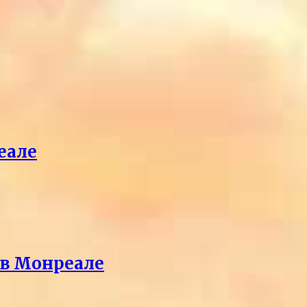
еале
 в Монреале