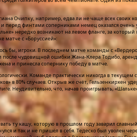
ь среди голкиперов во всём чемпионате. Один из пок
тиана Очипку, например, едва ли не чаще всех своих к
да и перед финтами соперниками немец оказался очень у
льке» нередко возникают на левом фланге, за который
е матче с «Боруссией»:
лось бы, игроки. В последнем матче команды с «Верд
 после чудовищной ошибки Жана-Клера Тодибо, арендо
хена и принесла сопернику победу в матче.
ологически. Команде практически никогда в текущем се
ов» в 80% случаев. Открыв же счёт, Гельзенкирхен у
лиге. Неудивительно, что, начав проигрывать, «Шальке
ать ту кашу, которую в прошлом году заварил славный 
лся и так и не пришёл в себя. Тедеско был уволен чере