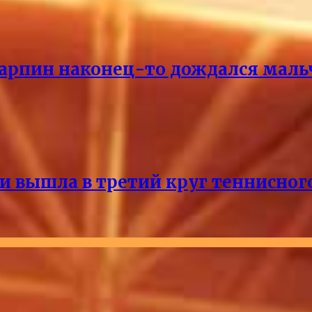
Карпин наконец-то дождался маль
и вышла в третий круг теннисног