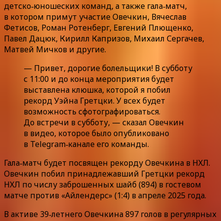
детско‑юношеских команд, а также гала‑матч,
в котором примут участие Овечкин, Вячеслав
Фетисов, Роман Ротенберг, Евгений Плющенко,
Павел Дацюк, Кирилл Капризов, Михаил Сергачев,
Матвей Мичков и другие.
— Привет, дорогие болельщики! В субботу
с 11:00 и до конца мероприятия будет
выставлена клюшка, которой я побил
рекорд Уэйна Гретцки. У всех будет
возможность сфотографироваться.
До встречи в субботу, — сказал Овечкин
в видео, которое было опубликовано
в Telegram‑канале его команды.
Гала‑матч будет посвящен рекорду Овечкина в НХЛ.
Овечкин побил принадлежавший Гретцки рекорд
НХЛ по числу заброшенных шайб (894) в гостевом
матче против «Айлендерс» (1:4) в апреле 2025 года.
В активе 39‑летнего Овечкина 897 голов в регулярных