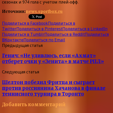
сезонах и 974 гола с учетом плей‑офф.
Источник:
news.sportbox.ru
Поделиться в Facebook
Поделиться в
Twitter
Поделиться в Pinterest
Поделиться в LinkedIn
Поделиться в Tumblr
Поделиться в Reddit
Поделиться
ВКонтакте
Поделиться по Email
Предыдущая статья
Генич: «Не удивлюсь, если «Ахмат»
отберет очки у «Зенита» в матче РПЛ»
Следующая статья
Шелтон победил Фритца и сыграет
против россиянина Хачанова в финале
теннисного турнира в Торонто
Добавить комментарий