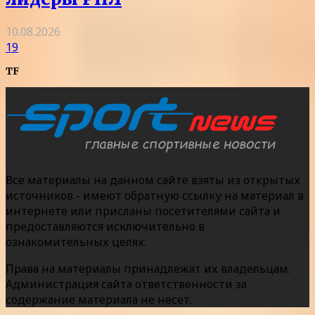
10.08.2026
19
TF
Все материалы на данном сайте взяты из открытых
источников - имеют обратную ссылку на материал в
интернете или присланы посетителями сайта и
предоставляются исключительно в
ознакомительных целях.
Права на материалы принадлежат их владельцам.
Администрация сайта ответственности за
содержание материала не несет.