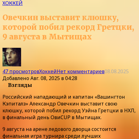
ХОККЕЙ
Овечкин выставит клюшку,
которой побил рекорд Гретцки,
9 августа в Мытищах
47 просмотров
Хоккей
Нет комментариев
08.08.2025
Добавлено
Авг. 08, 2025 в 04:28
47
Взгляды
Российский нападающий и капитан «Вашингтон
Кэпиталз» Александр Овечкин выставит свою
клюшку, которой побил рекорд Уэйна Гретцки в НХЛ,
в финальный день ОвиCUP в Мытищах.
9 августа на арене ледового дворца состоится
финальная игра турнира среди лучших