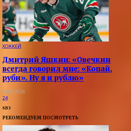
ХОККЕЙ
Дмитрий Яшкин: «Овечкин
всегда говорил мне: «Копай,
руби». Ну я и рублю»
06.08.2026
24
SB3
РЕКОМЕНДУЕМ ПОСМОТРЕТЬ