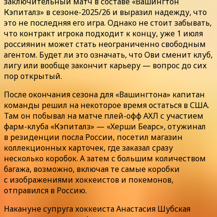
заключительный матч в составе «Вашингтон
Кэпиталз» в сезоне-2025/26 и выразил надежду, что
это не последняя его игра. Однако не стоит забывать,
что контракт игрока подходит к концу, уже 1 июля
россиянин может стать неограниченно свободным
агентом. Будет ли это означать, что Ови сменит клуб,
лигу или вообще закончит карьеру — вопрос до сих
пор открытый.
После окончания сезона для «Вашингтона» капитан
команды решил на некоторое время остаться в США.
Там он побывал на матче плей-офф АХЛ с участием
фарм-клуба «Кэпиталз» — «Херши Беарс», отужинал
в резиденции посла России, посетил магазин
коллекционных карточек, где заказал сразу
несколько коробок. А затем с большим количеством
багажа, возможно, включая те самые коробки
с изображениями хоккеистов и покемонов,
отправился в Россию.
Накануне супруга хоккеиста Анастасия Шубская