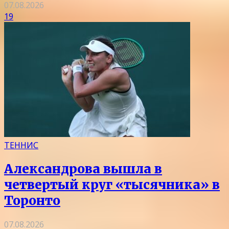
07.08.2026
19
ТЕННИС
Александрова вышла в
четвертый круг «тысячника» в
Торонто
07.08.2026