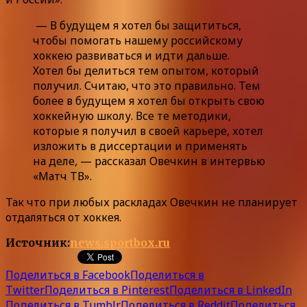
— В будущем я хотел бы защититься,
чтобы помогать нашему российскому
хоккею развиваться и идти дальше.
Хотел бы делиться тем опытом, который
получил. Считаю, что это правильно. Тем
более в будущем я хотел бы открыть свою
хоккейную школу. Все те методики,
которые я получил в своей карьере, хотел
изложить в диссертации и применять
на деле, — рассказал Овечкин в интервью
«Матч ТВ».
Так что при любых раскладах Овечкин не планирует
отдаляться от хоккея.
Источник:
news.sportbox.ru
Поделиться в Facebook
Поделиться в
Twitter
Поделиться в Pinterest
Поделиться в LinkedIn
Поделиться в Tumblr
Поделиться в Reddit
Поделиться