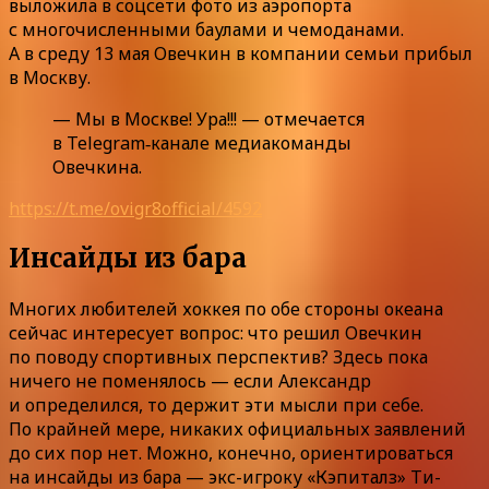
выложила в соцсети фото из аэропорта
с многочисленными баулами и чемоданами.
А в среду 13 мая Овечкин в компании семьи прибыл
в Москву.
— Мы в Москве! Ура!!! — отмечается
в Telegram‑канале медиакоманды
Овечкина.
https://t.me/ovigr8official/4592
Инсайды из бара
Многих любителей хоккея по обе стороны океана
сейчас интересует вопрос: что решил Овечкин
по поводу спортивных перспектив? Здесь пока
ничего не поменялось — если Александр
и определился, то держит эти мысли при себе.
По крайней мере, никаких официальных заявлений
до сих пор нет. Можно, конечно, ориентироваться
на инсайды из бара — экс-игроку «Кэпиталз» Ти-