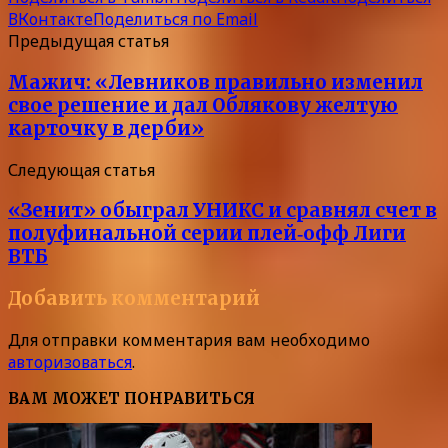
ВКонтакте
Поделиться по Email
Предыдущая статья
Мажич: «Левников правильно изменил
свое решение и дал Облякову желтую
карточку в дерби»
Следующая статья
«Зенит» обыграл УНИКС и сравнял счет в
полуфинальной серии плей‑офф Лиги
ВТБ
Добавить комментарий
Для отправки комментария вам необходимо
авторизоваться
.
ВАМ МОЖЕТ ПОНРАВИТЬСЯ