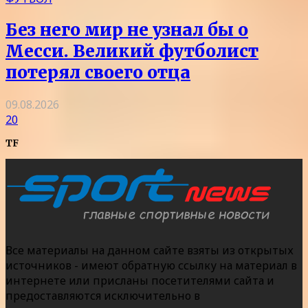
Без него мир не узнал бы о
Месси. Великий футболист
потерял своего отца
09.08.2026
20
TF
Все материалы на данном сайте взяты из открытых
источников - имеют обратную ссылку на материал в
интернете или присланы посетителями сайта и
предоставляются исключительно в