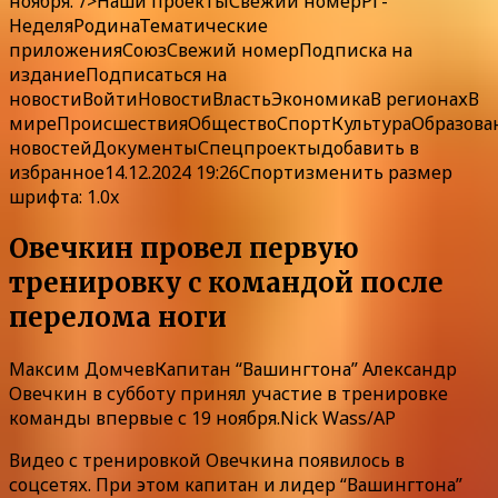
ноября.”/>
Наши
проекты
Свежий номер
РГ-
Неделя
Родина
Тематические
приложения
Союз
Свежий номер
Подписка
на
издание
Подписаться на
новости
Войти
Новости
Власть
Экономика
В регионах
В
мире
Происшествия
Общество
Спорт
Культура
Образова
новостей
ДокументыСпецпроекты
добавить в
избранное
14.12.2024 19:26Спорт
изменить размер
шрифта: 1.0x
Овечкин провел первую
тренировку с командой после
перелома ноги
Максим ДомчевКапитан “Вашингтона” Александр
Овечкин в субботу принял участие в тренировке
команды впервые с 19 ноября.Nick Wass/AP
Видео с тренировкой Овечкина появилось в
соцсетях. При этом капитан и лидер “Вашингтона”