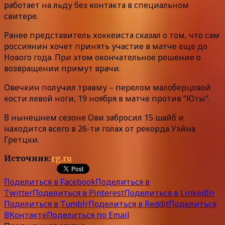
работает на льду без контакта в специальном
свитере.
Ранее представитель хоккеиста сказал о том, что сам
россиянин хочет принять участие в матче еще до
Нового года. При этом окончательное решение о
возвращении примут врачи.
Овечкин получил травму – перелом малоберцовой
кости левой ноги, 19 ноября в матче против “Юты”.
В нынешнем сезоне Ови забросил 15 шайб и
находится всего в 26-ти голах от рекорда Уэйна
Гретцки.
Источник:
rg.ru
Поделиться в Facebook
Поделиться в
Twitter
Поделиться в Pinterest
Поделиться в LinkedIn
Поделиться в Tumblr
Поделиться в Reddit
Поделиться
ВКонтакте
Поделиться по Email