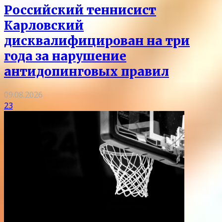
Российский теннисист
Карловский
дисквалифицирован на три
года за нарушение
антидопинговых правил
09.08.2026
23