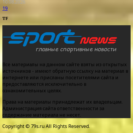
10.08.2026
19
TF
Все материалы на данном сайте взяты из открытых
источников - имеют обратную ссылку на материал в
интернете или присланы посетителями сайта и
предоставляются исключительно в
ознакомительных целях.
Права на материалы принадлежат их владельцам.
Администрация сайта ответственности за
содержание материала не несет.
Copyright © 79s.ru All Rights Reserved.