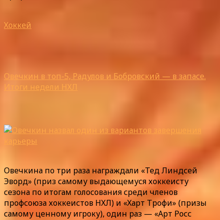
Хоккей
Овечкин в топ-5, Радулов и Бобровский — в запасе.
Итоги недели НХЛ
Овечкина по три раза награждали «Тед Линдсей
Эворд» (приз самому выдающемуся хоккеисту
сезона по итогам голосования среди членов
профсоюза хоккеистов НХЛ) и «Харт Трофи» (призы
самому ценному игроку), один раз — «Арт Росс