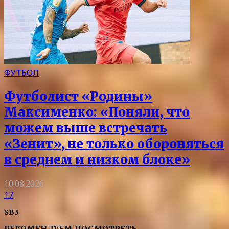
ФУТБОЛ
Футболист «Родины»
Максименко: «Поняли, что
можем выше встречать
«Зенит», не только обороняться
в среднем и низком блоке»
10.08.2026
17
SB3