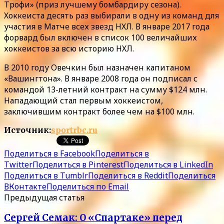
Трофи» (приз лучшему бомбардиру сезона).
Хоккеиста десять раз выбирали в одну из команд для
участия в Матче всех звезд НХЛ. В январе 2017 года
форвард был включен в список 100 величайших
хоккеистов за всю историю НХЛ.
В 2010 году Овечкин был назначен капитаном
«Вашингтона». В январе 2008 года он подписал с
командой 13-летний контракт на сумму $124 млн.
Нападающий стал первым хоккеистом,
заключившим контракт более чем на $100 млн.
Источник:
sportrbc.ru
Поделиться в Facebook
Поделиться в
Twitter
Поделиться в Pinterest
Поделиться в LinkedIn
Поделиться в Tumblr
Поделиться в Reddit
Поделиться
ВКонтакте
Поделиться по Email
Предыдущая статья
Сергей Семак: О «Спартаке» перед