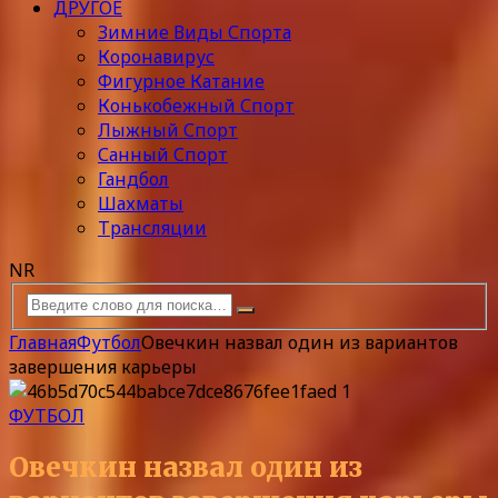
ДРУГОЕ
Зимние Виды Спорта
Коронавирус
Фигурное Катание
Конькобежный Спорт
Лыжный Спорт
Санный Спорт
Гандбол
Шахматы
Трансляции
NR
Главная
Футбол
Овечкин назвал один из вариантов
завершения карьеры
ФУТБОЛ
Овечкин назвал один из