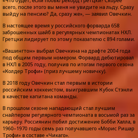
«Что будет, если побью рекорд Гретцки? Скорее
всего, после этого вы меня не увидите на льду. Сразу
выйду на пенсию? Да, сразу же», — заявил Овечкин.
В настоящее время у российского форварда 658
заброшенных шайб в регулярных чемпионатах НХЛ.
Гретцки лидирует по этому показателю с 894 голами.
«Вашингтон» выбрал Овечкина на драфте 2004 года
под общим первым номером. Форвард дебютировал
в НХЛ в 2005 году, получив по итогам первого сезона
«Колдер Трофи» (приз лучшему новичку).
В 2018 году Овечкин стал первым в истории
российским хоккеистом, выигравшим Кубок Стэнли
в качестве капитана команды.
В прошлом сезоне нападающий стал лучшим
снайпером регулярного чемпионата в восьмой раз за
карьеру. Россиянин побил достижение Бобби Халла, в
1960–1970 годы семь раз получавшего «Морис Ришар
Трофи» в составе «Чикаго».