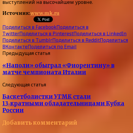
выступлений на высочайшем уровне.
Источник:
www.mk.ru
Поделиться в Facebook
Поделиться в
Twitter
Поделиться в Pinterest
Поделиться в LinkedIn
Поделиться в Tumblr
Поделиться в Reddit
Поделиться
ВКонтакте
Поделиться по Email
Предыдущая статья
«Наполи» обыграл «Фиорентину» в
матче чемпионата Италии
Следующая статья
Баскетболистки УГМК стали
13‑кратными обладательницами Кубка
России
Добавить комментарий