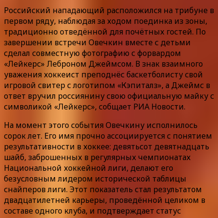
Российский нападающий расположился на трибуне в
первом ряду, наблюдая за ходом поединка из зоны,
традиционно отведённой для почётных гостей. По
завершении встречи Овечкин вместе с детьми
сделал совместную фотографию с форвардом
«Лейкерс» Леброном Джеймсом. В знак взаимного
уважения хоккеист преподнёс баскетболисту свой
игровой свитер с логотипом «Кэпиталз», а Джеймс в
ответ вручил россиянину свою официальную майку с
символикой «Лейкерс», собщает РИА Новости.
На момент этого события Овечкину исполнилось
сорок лет. Его имя прочно ассоциируется с понятием
результативности в хоккее: девятьсот девятнадцать
шайб, заброшенных в регулярных чемпионатах
Национальной хоккейной лиги, делают его
безусловным лидером исторической таблицы
снайперов лиги. Этот показатель стал результатом
двадцатилетней карьеры, проведённой целиком в
составе одного клуба, и подтверждает статус