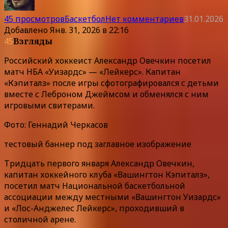
45 просмотров
Баскетбол
Нет комментариев
31.01.2026
Добавлено
Янв. 31, 2026 в 22:16
45
Взгляды
Российский хоккеист Александр Овечкин посетил
матч НБА «Уизардс» — «Лейкерс». Капитан
«Кэпиталз» после игры сфотографировался с детьми
вместе с Леброном Джеймсом и обменялся с ним
игровыми свитерами.
Фото: Геннадий Черкасов
тестовый баннер под заглавное изображение
Тридцать первого января Александр Овечкин,
капитан хоккейного клуба «Вашингтон Кэпиталз»,
посетил матч Национальной баскетбольной
ассоциации между местными «Вашингтон Уизардс»
и «Лос-Анджелес Лейкерс», проходивший в
столичной арене.