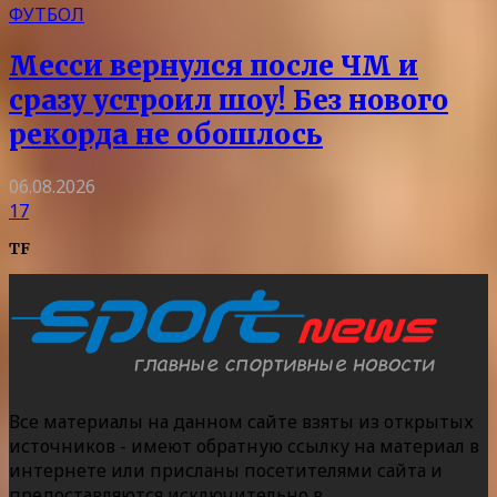
ФУТБОЛ
Месси вернулся после ЧМ и
сразу устроил шоу! Без нового
рекорда не обошлось
06.08.2026
17
TF
Все материалы на данном сайте взяты из открытых
источников - имеют обратную ссылку на материал в
интернете или присланы посетителями сайта и
предоставляются исключительно в