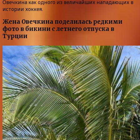
Овечкина как одного из величайших нападающих в
истории хоккея.
Жена Овечкина поделилась редкими
фото в бикини с летнего отпуска в
Турции