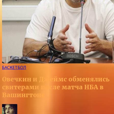
БАСКЕТБОЛ
Овечкин и Джеймс обменялись
свитерами после матча НБА в
Вашингтоне