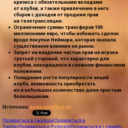
кризиса с обязательными вкладами
от клубов, а также привлечение в него
сборов с доходов от продажи прав
на телетрансляции.
Ограничение суммы трансферов 100
миллионами евро, чтобы избежать сделок
вроде покупки Неймара, которая оказала
существенное влияние на рынок.
Запрет на владение частью прав на игрока
третьей стороной, что характерно для
клубов, находящихся в сложном финансовом
положении.
Поощрение роста популярности акций
клуба, возможность приобретать
их в небольших количествах даже простым
болельщикам.
Источник:
news.sportbox.ru
Поделиться в Facebook
Поделиться в
Twitter
Поделиться в Pinterest
Поделиться в LinkedIn