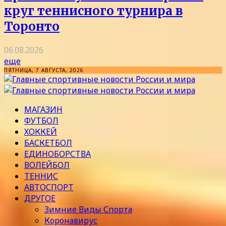
круг теннисного турнира в
Торонто
06.08.2026
еще
ПЯТНИЦА, 7 АВГУСТА, 2026
МАГАЗИН
ФУТБОЛ
ХОККЕЙ
БАСКЕТБОЛ
ЕДИНОБОРСТВА
ВОЛЕЙБОЛ
ТЕННИС
АВТОСПОРТ
ДРУГОЕ
Зимние Виды Спорта
Коронавирус