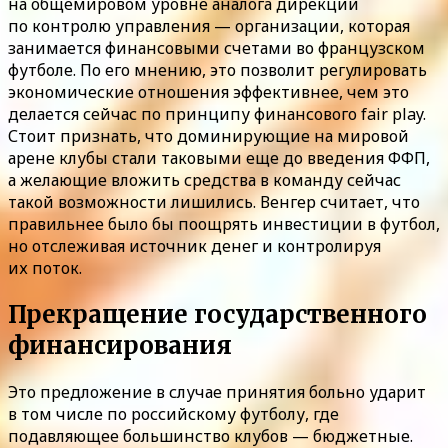
на общемировом уровне аналога дирекции
по контролю управления — организации, которая
занимается финансовыми счетами во французском
футболе. По его мнению, это позволит регулировать
экономические отношения эффективнее, чем это
делается сейчас по принципу финансового fair play.
Стоит признать, что доминирующие на мировой
арене клубы стали таковыми еще до введения ФФП,
а желающие вложить средства в команду сейчас
такой возможности лишились. Венгер считает, что
правильнее было бы поощрять инвестиции в футбол,
но отслеживая источник денег и контролируя
их поток.
Прекращение государственного
финансирования
Это предложение в случае принятия больно ударит
в том числе по российскому футболу, где
подавляющее большинство клубов — бюджетные.