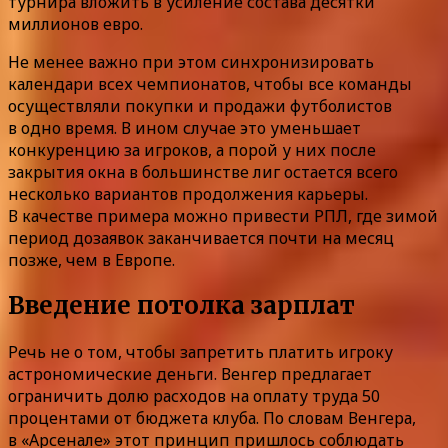
турнира вложить в усиление состава десятки
миллионов евро.
Не менее важно при этом синхронизировать
календари всех чемпионатов, чтобы все команды
осуществляли покупки и продажи футболистов
в одно время. В ином случае это уменьшает
конкуренцию за игроков, а порой у них после
закрытия окна в большинстве лиг остается всего
несколько вариантов продолжения карьеры.
В качестве примера можно привести РПЛ, где зимой
период дозаявок заканчивается почти на месяц
позже, чем в Европе.
Введение потолка зарплат
Речь не о том, чтобы запретить платить игроку
астрономические деньги. Венгер предлагает
ограничить долю расходов на оплату труда 50
процентами от бюджета клуба. По словам Венгера,
в «Арсенале» этот принцип пришлось соблюдать