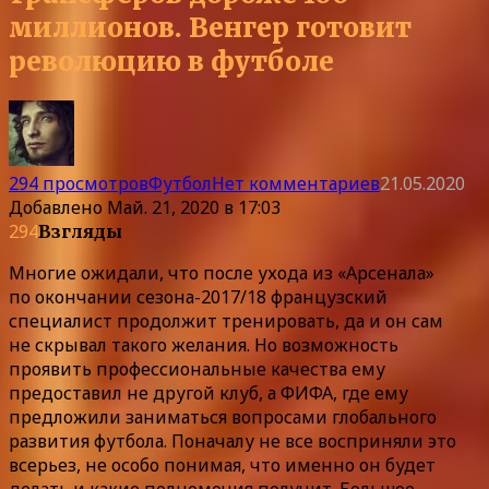
миллионов. Венгер готовит
революцию в футболе
294 просмотров
Футбол
Нет комментариев
21.05.2020
Добавлено
Май. 21, 2020 в 17:03
294
Взгляды
Многие ожидали, что после ухода из «Арсенала»
по окончании сезона-2017/18 французский
специалист продолжит тренировать, да и он сам
не скрывал такого желания. Но возможность
проявить профессиональные качества ему
предоставил не другой клуб, а ФИФА, где ему
предложили заниматься вопросами глобального
развития футбола. Поначалу не все восприняли это
всерьез, не особо понимая, что именно он будет
делать и какие полномочия получит. Большое