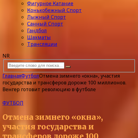
Фигурное Катание
Конькобежный Спорт
Лыжный Спорт
Санный Спорт
Гандбол
Шахматы
Трансляции
NR
Главная
Футбол
Отмена зимнего «окна», участия
государства и трансферов дороже 100 миллионов.
Венгер готовит революцию в футболе
ФУТБОЛ
Отмена зимнего «окна»,
участия государства и
трансферов дороже 100