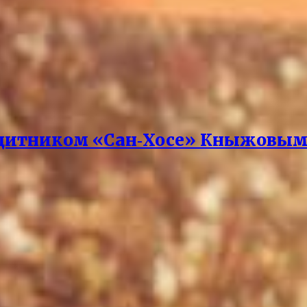
защитником «Сан‑Хосе» Кныжовы