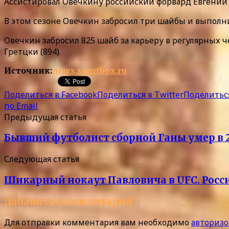
Ассистировал Овечкину российский форвард Евгений 
В этом сезоне Овечкин забросил три шайбы и выполн
Овечкин забросил 825 шайб за карьеру в регулярных 
Гретцки (894).
Источник:
news.sportbox.ru
Поделиться в Facebook
Поделиться в Twitter
Поделиться
по Email
Предыдущая статья
Бывший футболист сборной Ганы умер в 2
Следующая статья
Шикарный нокаут Павловича в UFC. Росси
Добавить комментарий
Для отправки комментария вам необходимо
авторизо