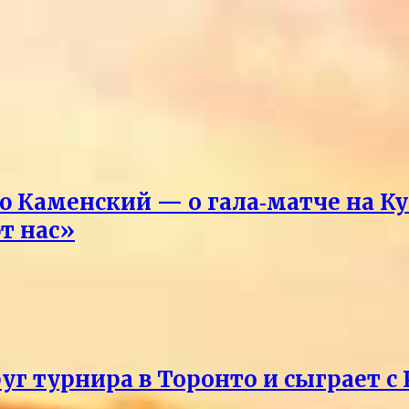
Каменский — о гала‑матче на Ку
т нас»
уг турнира в Торонто и сыграет с