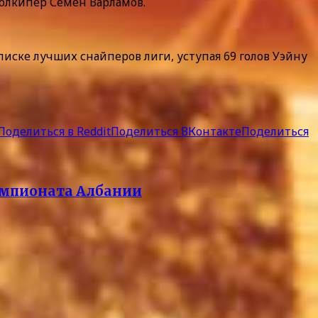
олкипер Семен Варламов.
писке лучших снайперов лиги, уступая 69 голов Уэйну
Поделиться в Reddit
Поделиться ВКонтакте
Поделиться
чемпионата Албании