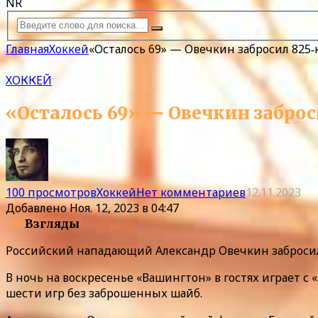
NR
Главная
Хоккей
«Осталось 69» — Овечкин забросил 825‑
ХОККЕЙ
«Осталось 69» — Овечкин заброс
100 просмотров
Хоккей
Нет комментариев
12.11.2023
Добавлено
Ноя. 12, 2023 в 04:47
100
Взгляды
Российский нападающий Александр Овечкин забросил 
В ночь на воскресенье «Вашингтон» в гостях играет с
шести игр без заброшенных шайб.