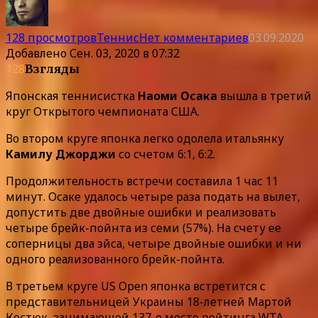
128 просмотров
Теннис
Нет комментариев
03.09.2020
Добавлено
Сен. 03, 2020 в 07:32
128
Взгляды
Японская теннисистка
Наоми Осака
вышла в третий
круг Открытого чемпионата США.
Во втором круге японка легко одолела итальянку
Камилу Джорджи
со счетом 6:1, 6:2.
Продолжительность встречи составила 1 час 11
минут. Осаке удалось четыре раза подать на вылет,
допустить две двойные ошибки и реализовать
четыре брейк-пойнта из семи (57%). На счету ее
соперницы два эйса, четыре двойные ошибки и ни
одного реализованного брейк-пойнта.
В третьем круге US Open японка встретится с
представительницей Украины 18-летней Мартой
Костюк, занимающей 137-е место рейтинга WTA.