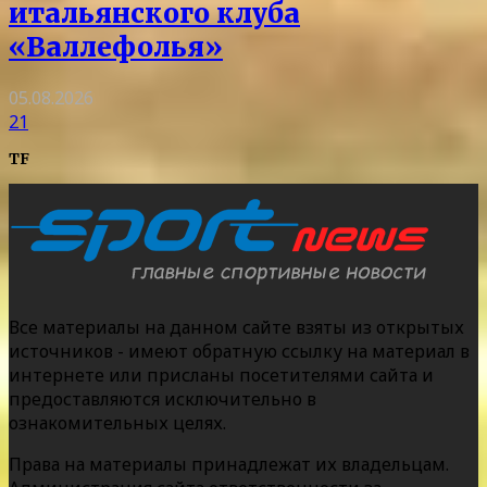
итальянского клуба
«Валлефолья»
05.08.2026
21
TF
Все материалы на данном сайте взяты из открытых
источников - имеют обратную ссылку на материал в
интернете или присланы посетителями сайта и
предоставляются исключительно в
ознакомительных целях.
Права на материалы принадлежат их владельцам.