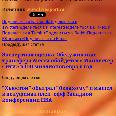
Источник:
www.livesport.ru
Поделиться в Facebook
Поделиться в
Twitter
Поделиться в Pinterest
Поделиться в LinkedIn
Поделиться в Tumblr
Поделиться в Reddit
Поделиться
ВКонтакте
Поделиться по Email
Предыдущая статья
Экспертная оценка: Обслуживание
трансфера Месси обойдется «Манчестер
Сити» в 100 миллионов евро в год
Следующая статья
“Хьюстон” обыграл “Оклахому” и вышел
в полуфинал плей-офф Западной
конференции НБА
Добавить комментарий