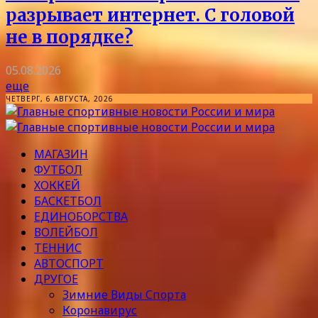
разрывает интернет. С головой
не в порядке?
05.08.2026
еще
ЧЕТВЕРГ, 6 АВГУСТА, 2026
МАГАЗИН
ФУТБОЛ
ХОККЕЙ
БАСКЕТБОЛ
ЕДИНОБОРСТВА
ВОЛЕЙБОЛ
ТЕННИС
АВТОСПОРТ
ДРУГОЕ
Зимние Виды Спорта
Коронавирус