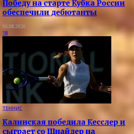
Победу на старте Кубка России
обеспечили дебютанты
06.08.2026
18
ТЕННИС
Калинская победила Кесслер и
сыграет со Шнайдер на