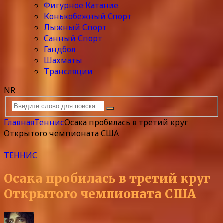
Фигурное Катание
Конькобежный Спорт
Лыжный Спорт
Санный Спорт
Гандбол
Шахматы
Трансляции
NR
Главная
Теннис
Осака пробилась в третий круг
Открытого чемпионата США
ТЕННИС
Осака пробилась в третий круг
Открытого чемпионата США