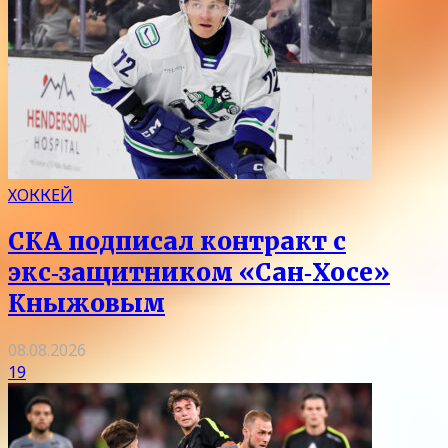
ХОККЕЙ
СКА подписал контракт с
экс‑защитником «Сан‑Хосе»
Кныжовым
08.08.2026
19