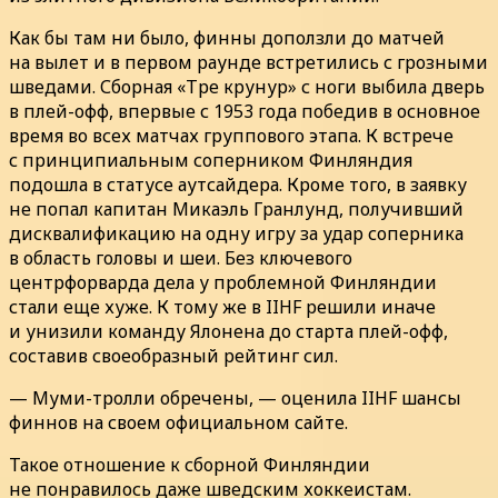
Как бы там ни было, финны доползли до матчей
на вылет и в первом раунде встретились с грозными
шведами. Сборная «Тре крунур» с ноги выбила дверь
в плей-офф, впервые с 1953 года победив в основное
время во всех матчах группового этапа. К встрече
с принципиальным соперником Финляндия
подошла в статусе аутсайдера. Кроме того, в заявку
не попал капитан Микаэль Гранлунд, получивший
дисквалификацию на одну игру за удар соперника
в область головы и шеи. Без ключевого
центрфорварда дела у проблемной Финляндии
стали еще хуже. К тому же в IIHF решили иначе
и унизили команду Ялонена до старта плей-офф,
составив своеобразный рейтинг сил.
— Муми-тролли обречены, — оценила IIHF шансы
финнов на своем официальном сайте.
Такое отношение к сборной Финляндии
не понравилось даже шведским хоккеистам.