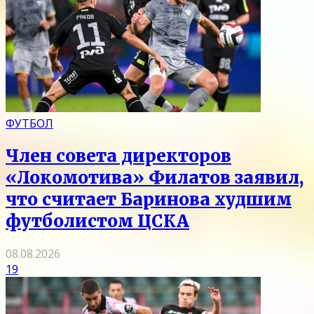
ФУТБОЛ
Член совета директоров
«Локомотива» Филатов заявил,
что считает Баринова худшим
футболистом ЦСКА
08.08.2026
19