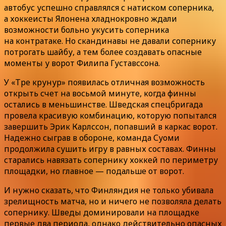
автобус успешно справлялся с натиском соперника,
а хоккеисты Ялонена хладнокровно ждали
возможности больно укусить соперника
на контратаке. Но скандинавы не давали сопернику
потрогать шайбу, а тем более создавать опасные
моменты у ворот Филипа Густавссона.
У «Тре крунур» появилась отличная возможность
открыть счет на восьмой минуте, когда финны
остались в меньшинстве. Шведская спецбригада
провела красивую комбинацию, которую попытался
завершить Эрик Карлссон, попавший в каркас ворот.
Надежно сыграв в обороне, команда Суоми
продолжила сушить игру в равных составах. Финны
старались навязать сопернику хоккей по периметру
площадки, но главное — подальше от ворот.
И нужно сказать, что Финляндия не только убивала
зрелищность матча, но и ничего не позволяла делать
сопернику. Шведы доминировали на площадке
первые два периода, однако действительно опасных