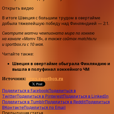
Открыть видео
В итоге Швеция с большим трудом в овертайме
добыла тяжелейшую победу над Финляндией — 2:1.
Смотрите матчи чемпионата мира по хоккею
на канале «Матч ТВ», а также сайтах matchtv.ru
и sportbox.ru с 10 мая.
Читайте также:
Швеция в овертайме обыграла Финляндию и
вышла в полуфинал хоккейного ЧМ
Источник:
news.sportbox.ru
Поделиться в Facebook
Поделиться в
Twitter
Поделиться в Pinterest
Поделиться в LinkedIn
Поделиться в Tumblr
Поделиться в Reddit
Поделиться
ВКонтакте
Поделиться по Email
Предыдущая статья