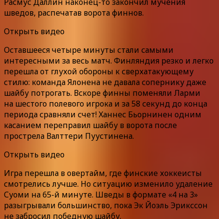
Расмус Даллин наконец-то закончил мучения
шведов, распечатав ворота финнов.
Открыть видео
Оставшееся четыре минуты стали самыми
интересными за весь матч. Финляндия резко и легко
перешла от глухой обороны к сверхатакующему
стилю: команда Ялонена не давала сопернику даже
шайбу потрогать. Вскоре финны поменяли Ларми
на шестого полевого игрока и за 58 секунд до конца
периода сравняли счет! Ханнес Бьорнинен одним
касанием переправил шайбу в ворота после
прострела Валттери Пуустинена.
Открыть видео
Игра перешла в овертайм, где финские хоккеисты
смотрелись лучше. Но ситуацию изменило удаление
Суоми на 65-й минуте. Шведы в формате «4 на 3»
разыгрывали большинство, пока Эк Йоэль Эрикссон
не забросил победную шайбу.