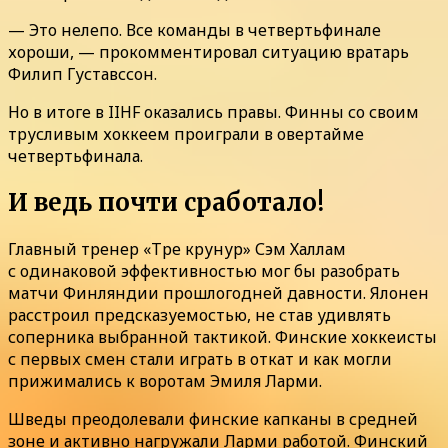
— Это нелепо. Все команды в четвертьфинале
хороши, — прокомментировал ситуацию вратарь
Филип Густавссон.
Но в итоге в IIHF оказались правы. Финны со своим
трусливым хоккеем проиграли в овертайме
четвертьфинала.
И ведь почти сработало!
Главный тренер «Тре крунур» Сэм Халлам
с одинаковой эффективностью мог бы разобрать
матчи Финляндии прошлогодней давности. Ялонен
расстроил предсказуемостью, не став удивлять
соперника выбранной тактикой. Финские хоккеисты
с первых смен стали играть в откат и как могли
прижимались к воротам Эмиля Ларми.
Шведы преодолевали финские капканы в средней
зоне и активно нагружали Ларми работой. Финский