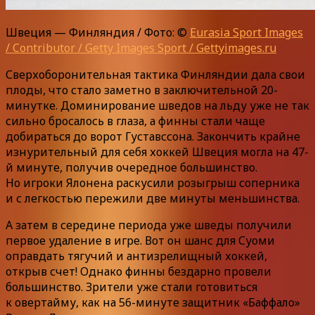
Швеция — Финляндия / Фото: ©
Eurasia Sport Images
/ Contributor / Getty Images Sport / Gettyimages.ru
Сверхоборонительная тактика Финляндии дала свои
плоды, что стало заметно в заключительной 20-
минутке. Доминирование шведов на льду уже не так
сильно бросалось в глаза, а финны стали чаще
добираться до ворот Густавссона. Закончить крайне
изнурительный для себя хоккей Швеция могла на 47-
й минуте, получив очередное большинство.
Но игроки Ялонена раскусили розыгрыш соперника
и с легкостью пережили две минуты меньшинства.
А затем в середине периода уже шведы получили
первое удаление в игре. Вот он шанс для Суоми
оправдать тягучий и антизрелищный хоккей,
открыв счет! Однако финны бездарно провели
большинство. Зрители уже стали готовиться
к овертайму, как на 56-минуте защитник «Баффало»