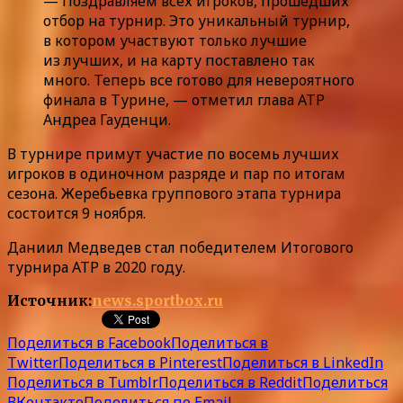
— Поздравляем всех игроков, прошедших
отбор на турнир. Это уникальный турнир,
в котором участвуют только лучшие
из лучших, и на карту поставлено так
много. Теперь все готово для невероятного
финала в Турине, — отметил глава АТР
Андреа Гауденци.
В турнире примут участие по восемь лучших
игроков в одиночном разряде и пар по итогам
сезона. Жеребьевка группового этапа турнира
состоится 9 ноября.
Даниил Медведев стал победителем Итогового
турнира АТР в 2020 году.
Источник:
news.sportbox.ru
Поделиться в Facebook
Поделиться в
Twitter
Поделиться в Pinterest
Поделиться в LinkedIn
Поделиться в Tumblr
Поделиться в Reddit
Поделиться
ВКонтакте
Поделиться по Email