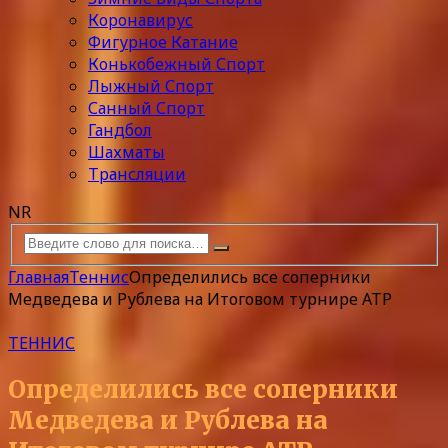
Коронавирус
Фигурное Катание
Конькобежный Спорт
Лыжный Спорт
Санный Спорт
Гандбол
Шахматы
Трансляции
NR
Главная
Теннис
Определились все соперники
Медведева и Рублева на Итоговом турнире АТР
ТЕННИС
Определились все соперники
Медведева и Рублева на