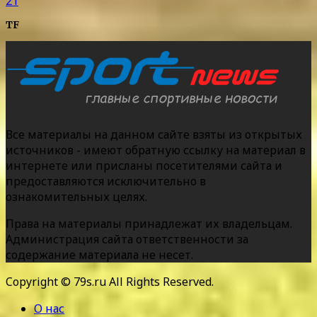
21
TF
Все материалы на данном сайте взяты из открытых
источников - имеют обратную ссылку на материал в
интернете или присланы посетителями сайта и
предоставляются исключительно в
ознакомительных целях.
Права на материалы принадлежат их владельцам.
Администрация сайта ответственности за
содержание материала не несет.
Copyright © 79s.ru All Rights Reserved.
О нас