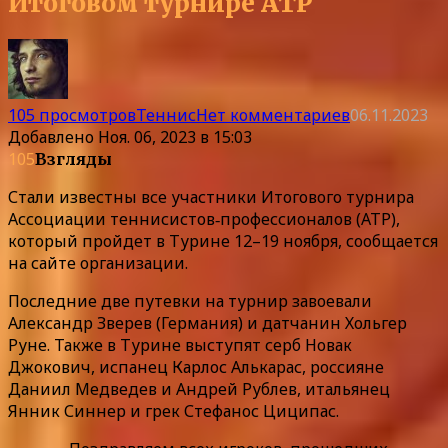
Итоговом турнире АТР
105 просмотров
Теннис
Нет комментариев
06.11.2023
Добавлено
Ноя. 06, 2023 в 15:03
105
Взгляды
Стали известны все участники Итогового турнира
Ассоциации теннисистов‑профессионалов (АТР),
который пройдет в Турине 12–19 ноября, сообщается
на сайте организации.
Последние две путевки на турнир завоевали
Александр Зверев (Германия) и датчанин Хольгер
Руне. Также в Турине выступят серб Новак
Джокович, испанец Карлос Алькарас, россияне
Даниил Медведев и Андрей Рублев, итальянец
Янник Синнер и грек Стефанос Циципас.