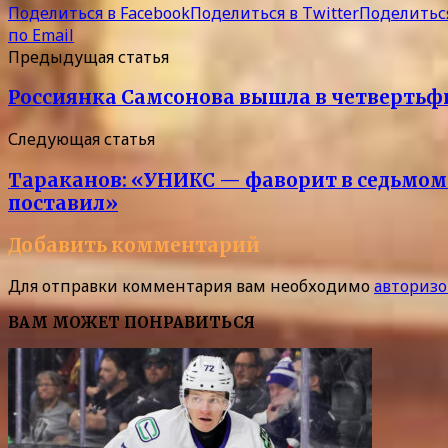
Поделиться в Facebook
Поделиться в Twitter
Поделиться
по Email
Предыдущая статья
Россиянка Самсонова вышла в четвертьфи
Следующая статья
Тараканов: «УНИКС — фаворит в седьмом 
поставил»
Добавить комментарий
Для отправки комментария вам необходимо
авторизо
ВАМ МОЖЕТ ПОНРАВИТЬСЯ