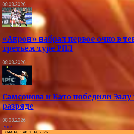
08.08.2026
«Акрон» набрал первое очко в те
третьем туре РПЛ
08.08.2026
Самсонова и Като победили Эалу 
разряде
08.08.2026
еще
СУББОТА, 8 АВГУСТА, 2026