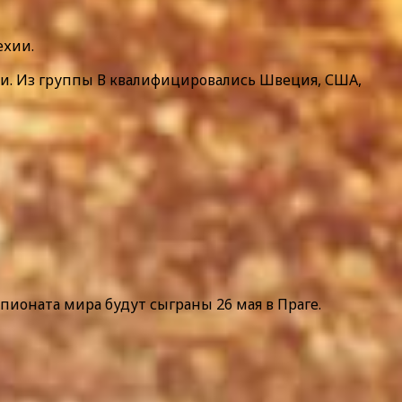
ехии.
и. Из группы В квалифицировались Швеция, США,
пионата мира будут сыграны 26 мая в Праге.