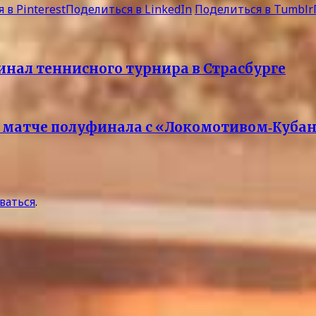
 в Pinterest
Поделиться в LinkedIn
Поделиться в Tumblr
нал теннисного турнира в Страсбурге
матче полуфинала с «Локомотивом‑Кубанью»
ваться
.