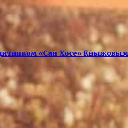
защитником «Сан‑Хосе» Кныжовы