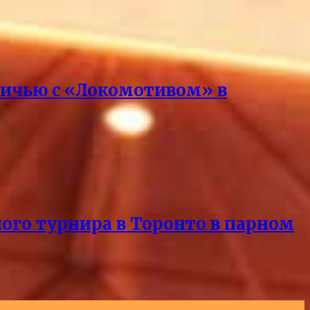
вничью с «Локомотивом» в
ного турнира в Торонто в парном