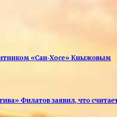
ащитником «Сан‑Хосе» Кныжовым
тива» Филатов заявил, что счит