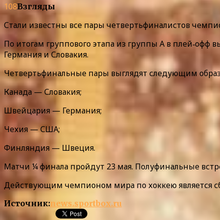
108
Взгляды
Стали известны все пары четвертьфиналистов чемпио
По итогам группового этапа из группы А в плей‑офф
Германия и Словакия.
Четвертьфинальные пары выглядят следующим образ
Канада — Словакия;
Швейцария — Германия;
Чехия — США;
Финляндия — Швеция.
Матчи ¼ финала пройдут 23 мая. Полуфинальные встреч
Действующим чемпионом мира по хоккею является с
Источник:
news.sportbox.ru