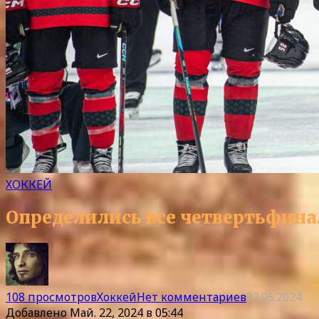
ХОККЕЙ
Определились все четвертьфин
108 просмотров
Хоккей
Нет комментариев
22.05.2024
Добавлено
Май. 22, 2024 в 05:44