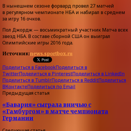
В нынешнем сезоне форвард провел 27 матчей
в регулярном чемпионате НБА и набирал в среднем
за игру 16 очков.
Пол Джордж — восьмикратный участник Матча всех
звезд НБА. В составе сборной США он выиграл
Олимпийские игры 2016 года.
Источник:
news.sportbox.ru
Поделиться в Facebook
Поделиться в
Twitter
Поделиться в Pinterest
Поделиться в LinkedIn
Поделиться в Tumblr
Поделиться в Reddit
Поделиться
ВКонтакте
Поделиться по Email
Предыдущая статья
«Бавария» сыграла вничью с
«Гамбургом» в матче чемпионата
Германии
Следующая статья