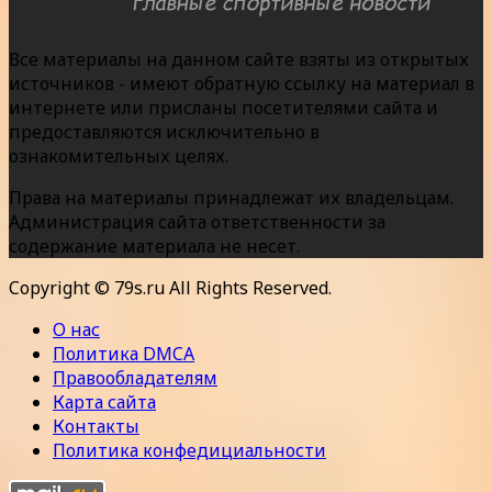
Все материалы на данном сайте взяты из открытых
источников - имеют обратную ссылку на материал в
интернете или присланы посетителями сайта и
предоставляются исключительно в
ознакомительных целях.
Права на материалы принадлежат их владельцам.
Администрация сайта ответственности за
содержание материала не несет.
Copyright © 79s.ru All Rights Reserved.
О нас
Политика DMCA
Правообладателям
Карта сайта
Контакты
Политика конфедициальности