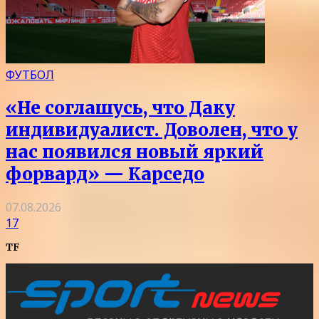
ФУТБОЛ
«Не соглашусь, что Даку
индивидуалист. Доволен, что у
нас появился новый яркий
форвард» — Карседо
07.08.2026
17
TF