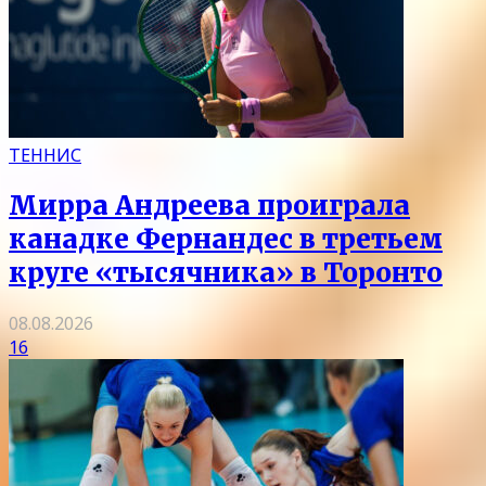
ТЕННИС
Мирра Андреева проиграла
канадке Фернандес в третьем
круге «тысячника» в Торонто
08.08.2026
16