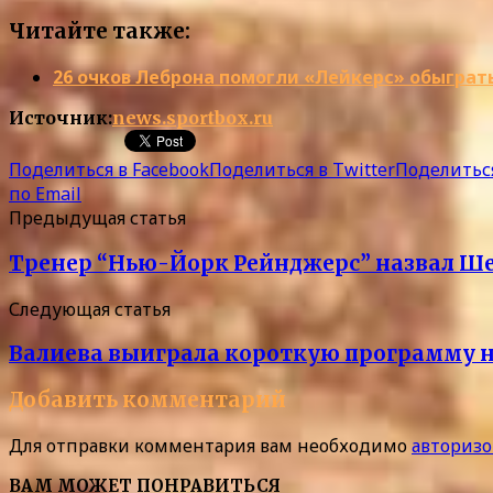
Читайте также:
26 очков Леброна помогли «Лейкерс» обыгра
Источник:
news.sportbox.ru
Поделиться в Facebook
Поделиться в Twitter
Поделиться
по Email
Предыдущая статья
Тренер “Нью-Йорк Рейнджерс” назвал Ш
Следующая статья
Валиева выиграла короткую программу н
Добавить комментарий
Для отправки комментария вам необходимо
авторизо
ВАМ МОЖЕТ ПОНРАВИТЬСЯ