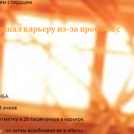
лем с сердцем
ершал карьеру из-за проблем с
НБА.
 очков.
метку в 20 тысяч очков в карьере.
и
, но затем возобновил ее в «Нетс».