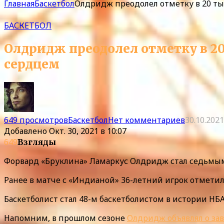
Главная
Баскетбол
Олдридж преодолел отметку в 20 тыс
БАСКЕТБОЛ
Олдридж преодолел отметку в 20 
сердцем
649 просмотров
Баскетбол
Нет комментариев
30.10.2021
Добавлено
Окт. 30, 2021 в 10:07
649
Взгляды
Форвард «Бруклина» Ламаркус Олдридж стал седьмым
Ранее в матче с «Индианой» 36-летний игрок отметилс
Баскетболист стал 48-м баскетболистом в истории НБ
Напомним, в прошлом сезоне
Олдридж объявлял о за