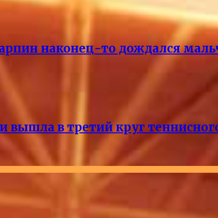
Карпин наконец-то дождался маль
и вышла в третий круг теннисног