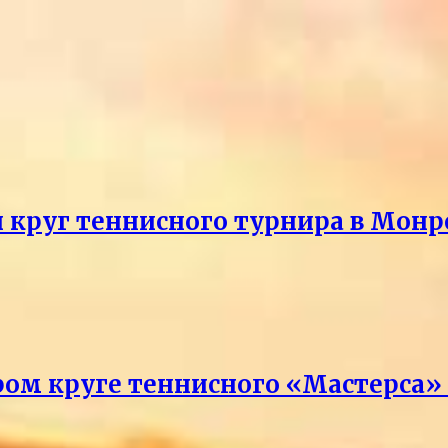
й круг теннисного турнира в Монр
ром круге теннисного «Мастерса»