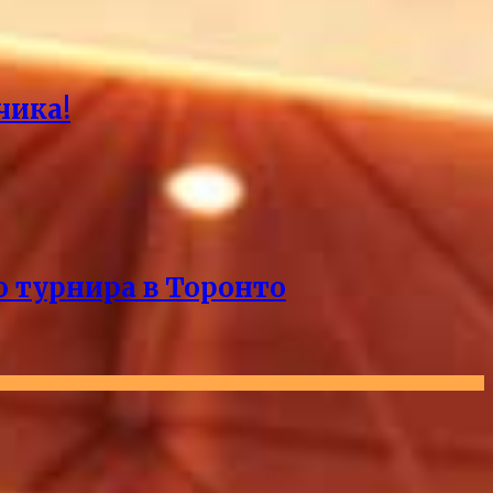
чика!
о турнира в Торонто