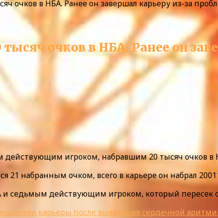
яч очков в НБА. Ранее он завершал карьеру из-за проб
тысяч очков в НБА. Ранее он зав
 действующим игроком, набравшим 20 тысяч очков в 
я 21 набранным очком, всего в карьере он набрал 20011
А и седьмым действующим игроком, который пересек от
вершении карьеры после выявления сердечной аритми