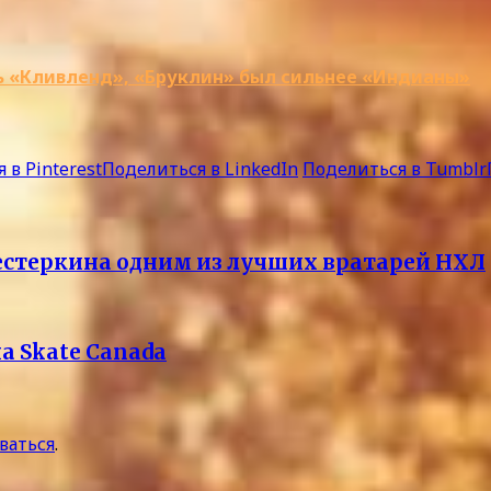
ть «Кливленд», «Бруклин» был сильнее «Индианы»
 в Pinterest
Поделиться в LinkedIn
Поделиться в Tumblr
естеркина одним из лучших вратарей НХЛ
а Skate Canada
ваться
.