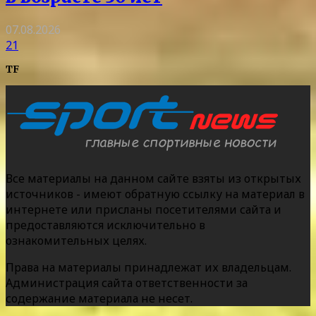
07.08.2026
21
TF
Все материалы на данном сайте взяты из открытых
источников - имеют обратную ссылку на материал в
интернете или присланы посетителями сайта и
предоставляются исключительно в
ознакомительных целях.
Права на материалы принадлежат их владельцам.
Администрация сайта ответственности за
содержание материала не несет.