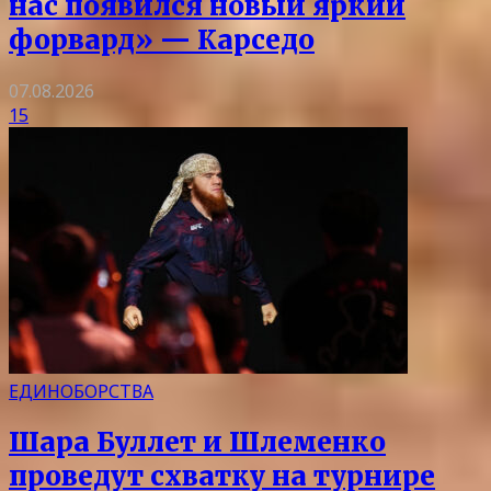
нас появился новый яркий
форвард» — Карседо
07.08.2026
15
ЕДИНОБОРСТВА
Шара Буллет и Шлеменко
проведут схватку на турнире