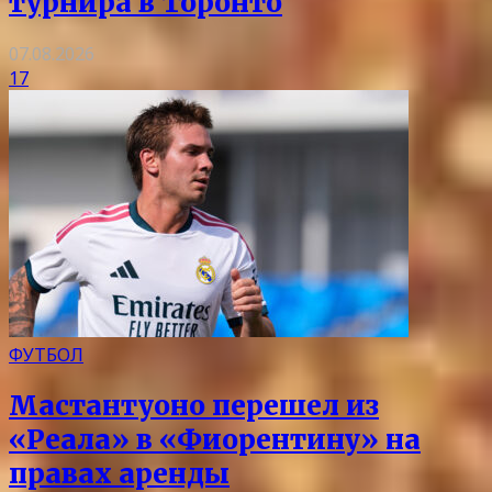
турнира в Торонто
07.08.2026
17
ФУТБОЛ
Мастантуоно перешел из
«Реала» в «Фиорентину» на
правах аренды