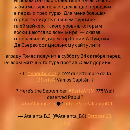
игроком сентября, блестяще начав сезон,
забив четыре гола и сделав две передачи
в первых трех турах. Для меня большая
гордость видеть в нашем турнире
плеймейкера такого уровня, которым
восхищаются во всем мире, — сказал
генеральный директор Серии А Луиджи
Де Сьерво официальному сайту лиги.
Награду Гомес получит в субботу 24 октября перед
началом матча 5-го тура против «Сампдории».
? Il
#PapuGomez
è l’??? di settembre della
@SerieA
! Vamos Capitán! ?
? Here’s the September
#SerieATIM
???! Well
deserved Papu! ?
⠀
#GoAtalantaGo
⚫️?
https://t.co/alJauijuDd
— Atalanta B.C. (@Atalanta_BC)
October 23,
2020