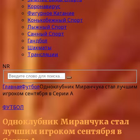
Коронавирус
Фигурное Катание
Конькобежный Спорт
Лыжный Спорт
Санный Спорт
Гандбол
Шахматы
Трансляции
NR
Главная
Футбол
Одноклубник Миранчука стал лучшим
игроком сентября в Серии А
ФУТБОЛ
Одноклубник Миранчука стал
лучшим игроком сентября в