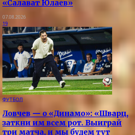
«Салават Юлаев»
07.08.2026
19
ФУТБОЛ
Ловчев — о «Динамо»: «Шварц,
заткни им всем рот. Выиграй
три матча, и мы будем тут