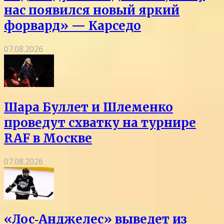
нас появился новый яркий
форвард» — Карседо
07.08.2026
Шара Буллет и Шлеменко
проведут схватку на турнире
RAF в Москве
07.08.2026
«Лос‑Анджелес» выведет из