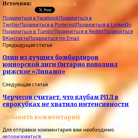
Источник:
news.sportbox.ru
Поделиться в Facebook
Поделиться в
Twitter
Поделиться в Pinterest
Поделиться в LinkedIn
Поделиться в Tumblr
Поделиться в Reddit
Поделиться
ВКонтакте
Поделиться по Email
Предыдущая статья
Один из лучших бомбардиров
юниорской лиги Онтарио пополнил
рижское «Динамо»
Следующая статья
Черчесов считает, что клубам РПЛ в
еврокубках не хватило интенсивности
Добавить комментарий
Для отправки комментария вам необходимо
авторизоваться
.