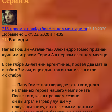
Серии А
218 просмотров
Футбол
Нет комментариев
23.10.2020
Добавлено
Окт. 23, 2020 в 14:05
218
Взгляды
Нападающий «Аталанты» Алехандро Гомес признан
лучшим игроком Серии А в первом осеннем месяце.
В сентябре 32-летний аргентинец провел два матча
и забил 3 мяча, еще один гол он записал в игре
4 октября.
— Папу Гомес подтверждает статус одного
из главных героев нашего чемпионата.
После того, как в прошлом сезоне
он выиграл награду лучшему
полузащитнику, он стал самым ценным