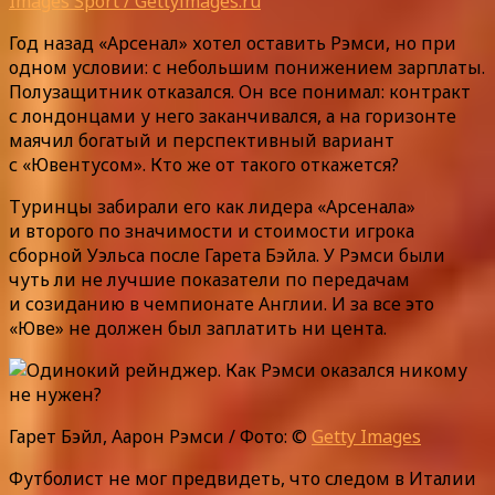
Images Sport / Gettyimages.ru
Год назад «Арсенал» хотел оставить Рэмси, но при
одном условии: с небольшим понижением зарплаты.
Полузащитник отказался. Он все понимал: контракт
с лондонцами у него заканчивался, а на горизонте
маячил богатый и перспективный вариант
с «Ювентусом». Кто же от такого откажется?
Туринцы забирали его как лидера «Арсенала»
и второго по значимости и стоимости игрока
сборной Уэльса после Гарета Бэйла. У Рэмси были
чуть ли не лучшие показатели по передачам
и созиданию в чемпионате Англии. И за все это
«Юве» не должен был заплатить ни цента.
Гарет Бэйл, Аарон Рэмси / Фото: ©
Getty Images
Футболист не мог предвидеть, что следом в Италии