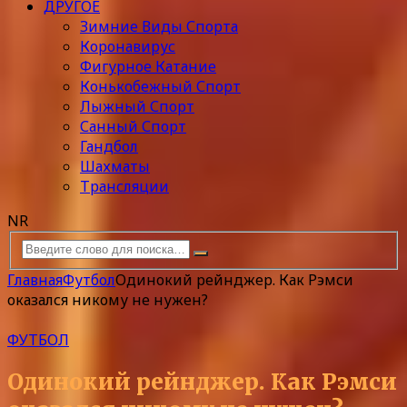
ДРУГОЕ
Зимние Виды Спорта
Коронавирус
Фигурное Катание
Конькобежный Спорт
Лыжный Спорт
Санный Спорт
Гандбол
Шахматы
Трансляции
NR
Главная
Футбол
Одинокий рейнджер. Как Рэмси
оказался никому не нужен?
ФУТБОЛ
Одинокий рейнджер. Как Рэмси