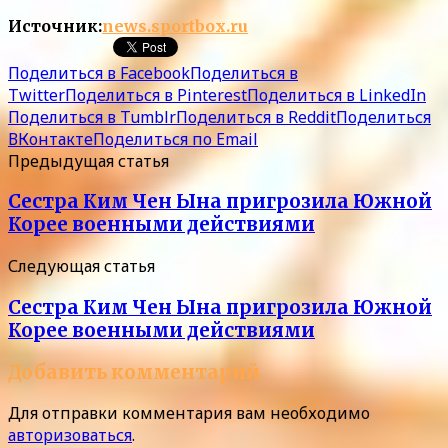
Источник:
news.sportbox.ru
Поделиться в Facebook
Поделиться в
Twitter
Поделиться в Pinterest
Поделиться в LinkedIn
Поделиться в Tumblr
Поделиться в Reddit
Поделиться
ВКонтакте
Поделиться по Email
Предыдущая статья
Сестра Ким Чен Ына пригрозила Южной
Корее военными действиями
Следующая статья
Сестра Ким Чен Ына пригрозила Южной
Корее военными действиями
Добавить комментарий
Для отправки комментария вам необходимо
авторизоваться
.