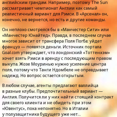
английским грандам. Например, поэтому The Sun
рассматривает чемпионат Англии как самый
реалистичный вариант для Рэмси. В «Арсенал» он,
конечно, не вернется, но есть и другие команды.
Он неплохо смотрелся бы в «Манчестер Сити» или
«Манчестер Юнайтед». Правда, в последнем случае
многое зависит от трансфера Поля Погба: уйдет
француз — появятся деньги. Источник портала
Goal.com утверждает, что лондонский «Тоттенхэм»
хочет взять Рэмси в аренду с последующим правом
выкупа. Жозе Моуринью нужно усиление центра
поля, потому что Танги Ндомбеле не оправдывает
надежд. Но вопрос остается открытым.
В любом случае, агенты предлагают валлийца
в разные клубы. Предпочтительный вариант —
Англия. Получится ли у них найти стоящий контракт
для своего клиента и не обидеть при этом
«Ювентус», пока непонятно. Но в Италии
у полузащитника будущего уже нет…