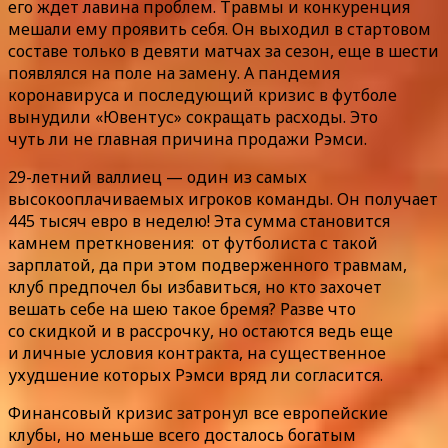
его ждет лавина проблем. Травмы и конкуренция
мешали ему проявить себя. Он выходил в стартовом
составе только в девяти матчах за сезон, еще в шести
появлялся на поле на замену. А пандемия
коронавируса и последующий кризис в футболе
вынудили «Ювентус» сокращать расходы. Это
чуть ли не главная причина продажи Рэмси.
29-летний валлиец — один из самых
высокооплачиваемых игроков команды. Он получает
445 тысяч евро в неделю! Эта сумма становится
камнем преткновения: от футболиста с такой
зарплатой, да при этом подверженного травмам,
клуб предпочел бы избавиться, но кто захочет
вешать себе на шею такое бремя? Разве что
со скидкой и в рассрочку, но остаются ведь еще
и личные условия контракта, на существенное
ухудшение которых Рэмси вряд ли согласится.
Финансовый кризис затронул все европейские
клубы, но меньше всего досталось богатым