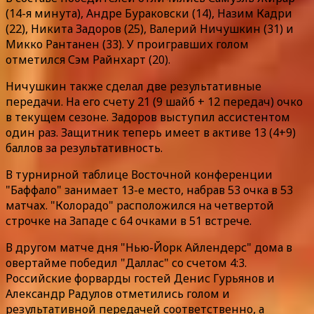
(14-я минута), Андре Бураковски (14), Назим Кадри
(22), Никита Задоров (25), Валерий Ничушкин (31) и
Микко Рантанен (33). У проигравших голом
отметился Сэм Райнхарт (20).
Ничушкин также сделал две результативные
передачи. На его счету 21 (9 шайб + 12 передач) очко
в текущем сезоне. Задоров выступил ассистентом
один раз. Защитник теперь имеет в активе 13 (4+9)
баллов за результативность.
В турнирной таблице Восточной конференции
"Баффало" занимает 13-е место, набрав 53 очка в 53
матчах. "Колорадо" расположился на четвертой
строчке на Западе с 64 очками в 51 встрече.
В другом матче дня "Нью-Йорк Айлендерс" дома в
овертайме победил "Даллас" со счетом 4:3.
Российские форварды гостей Денис Гурьянов и
Александр Радулов отметились голом и
результативной передачей соответственно, а