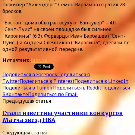
голкипер "Айлендерс" Семен Варламов отразил 28
бросков.
"Бостон" дома обыграл всухую "Ванкувер" – 4:0.
"Сент-Луис" на своей площадке был сильнее
"Каролины" (6:3). Форварды Иван Барбашев ("Сент-
Луис") и Андрей Свечников ("Каролина") сделали по
одной результативной передаче.
Источник:
tass.ru
Поделиться в Facebook
Поделиться в
Twitter
Поделиться в Pinterest
Поделиться в LinkedIn
Поделиться в Tumblr
Поделиться в Reddit
Поделиться
ВКонтакте
Поделиться по Email
Предыдущая статья
Стали известны участники конкурсов
Матча звезд НБА
Следующая статья