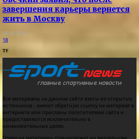
завершения карьеры вернется
жить в Москву
08.08.2026
18
TF
Все материалы на данном сайте взяты из открытых
источников - имеют обратную ссылку на материал в
интернете или присланы посетителями сайта и
предоставляются исключительно в
ознакомительных целях.
Права на материалы принадлежат их владельцам.