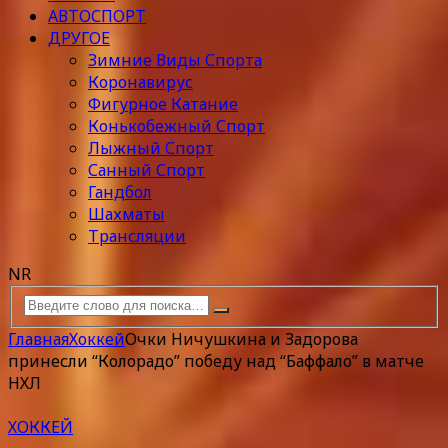
АВТОСПОРТ
ДРУГОЕ
Зимние Виды Спорта
Коронавирус
Фигурное Катание
Конькобежный Спорт
Лыжный Спорт
Санный Спорт
Гандбол
Шахматы
Трансляции
NR
Главная
Хоккей
Очки Ничушкина и Задорова
принесли “Колорадо” победу над “Баффало” в матче
НХЛ
ХОККЕЙ