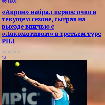
ФУТБОЛ
«Акрон» набрал первое очко в
текущем сезоне, сыграв на
выезде вничью с
«Локомотивом» в третьем туре
РПЛ
08.08.2026
13