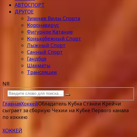
АВТОСПОРТ
ДРУГОЕ
Зимние Виды Спорта
Коронавирус
Фигурное Катание
Конькобежный Спорт
Лыжный Спорт
Санный Спорт
Гандбол
Шахматы
Трансляции
NR
Главная
Хоккей
Обладатель Кубка Стэнли Крейчи
сыграет за сборную Чехии на Кубке Первого канала
по хоккею
ХОККЕЙ