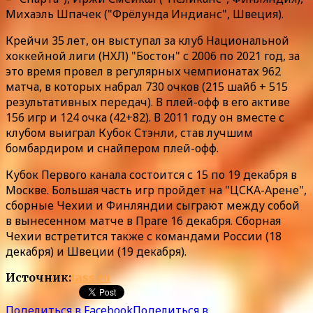
Михаэль Шпачек ("Фрёлунда Индианс", Швеция).
Крейчи 35 лет, он выступал за клуб Национальной
хоккейной лиги (НХЛ) "Бостон" с 2006 по 2021 год, за
это время провел в регулярных чемпионатах 962
матча, в которых набрал 730 очков (215 шайб + 515
результативных передач). В плей-офф в его активе
156 игр и 124 очка (42+82). В 2011 году он вместе с
клубом выиграл Кубок Стэнли, став лучшим
бомбардиром и снайпером плей-офф.
Кубок Первого канала состоится с 15 по 19 декабря в
Москве. Большая часть игр пройдет на "ЦСКА-Арене",
сборные Чехии и Финляндии сыграют между собой
в вынесенном матче в Праге 16 декабря. Сборная
Чехии встретится также с командами России (18
декабря) и Швеции (19 декабря).
Источник:
tass.ru
Поделиться в Facebook
Поделиться в