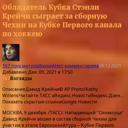
Обладатель Кубка Стэнли
Крейчи сыграет за сборную
Чехии на Кубке Первого канала
по хоккею
167 просмотров
Хоккей
Нет комментариев
09.12.2021
Добавлено
Дек. 09, 2021 в 17:50
167
Взгляды
Описание
Давид Крейчи© AP Photo/Kathy
WillensЧитайте ТАСС в
Яндекс.Новости
Яндекс.Дзен
…
Показать скрытые ссылки
Google Новости
МОСКВА, 9 декабря. /ТАСС/. Нападающий "Оломоуца"
Давид Крейчи вошел в состав сборной Чехии для
участия в этапе Еврохоккейтура – Кубке Первого