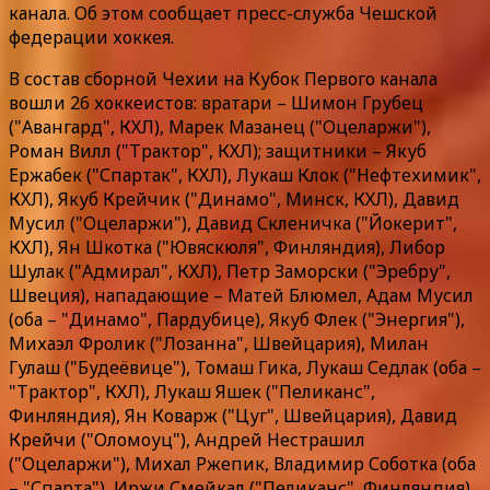
канала. Об этом сообщает пресс-служба Чешской
федерации хоккея.
В состав сборной Чехии на Кубок Первого канала
вошли 26 хоккеистов: вратари – Шимон Грубец
("Авангард", КХЛ), Марек Мазанец ("Оцеларжи"),
Роман Вилл ("Трактор", КХЛ); защитники – Якуб
Ержабек ("Спартак", КХЛ), Лукаш Клок ("Нефтехимик",
КХЛ), Якуб Крейчик ("Динамо", Минск, КХЛ), Давид
Мусил ("Оцеларжи"), Давид Скленичка ("Йокерит",
КХЛ), Ян Шкотка ("Ювяскюля", Финляндия), Либор
Шулак ("Адмирал", КХЛ), Петр Заморски ("Эребру",
Швеция), нападающие – Матей Блюмел, Адам Мусил
(оба – "Динамо", Пардубице), Якуб Флек ("Энергия"),
Михаэл Фролик ("Лозанна", Швейцария), Милан
Гулаш ("Будеёвице"), Томаш Гика, Лукаш Седлак (оба –
"Трактор", КХЛ), Лукаш Яшек ("Пеликанс",
Финляндия), Ян Коварж ("Цуг", Швейцария), Давид
Крейчи ("Оломоуц"), Андрей Нестрашил
("Оцеларжи"), Михал Ржепик, Владимир Соботка (оба
– "Спарта"), Иржи Смейкал ("Пеликанс", Финляндия),