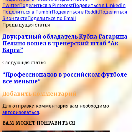
Twitter
Поделиться в Pinterest
Поделиться в LinkedIn
Поделиться в Tumblr
Поделиться в Reddit
Поделиться
ВКонтакте
Поделиться по Email
Предыдущая статья
Двукратный обладатель Кубка Гагарина
Пелино вошел в тренерский штаб “Ак
Барса”
Следующая статья
“Профессионалов в российском футболе
все меньше”
Добавить комментарий
Для отправки комментария вам необходимо
авторизоваться
.
ВАМ МОЖЕТ ПОНРАВИТЬСЯ