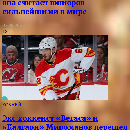
она считает юниоров
сильнейшими в мире
07.08.2026
18
ХОККЕЙ
Экс‑хоккеист «Вегаса» и
«Калгари» Мироманов перешел