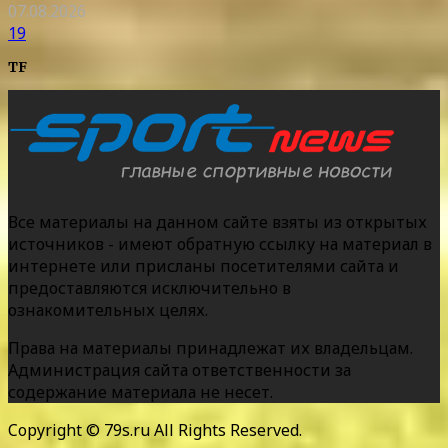
07.08.2026
19
TF
Все материалы на данном сайте взяты из открытых
источников - имеют обратную ссылку на материал в
интернете или присланы посетителями сайта и
предоставляются исключительно в
ознакомительных целях.
Права на материалы принадлежат их владельцам.
Администрация сайта ответственности за
содержание материала не несет.
Copyright © 79s.ru All Rights Reserved.