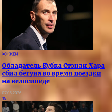
ХОККЕЙ
Обладатель Кубка Стэнли Хара
сбил бегуна во время поездки
на велосипеде
07.08.2026
18