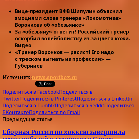
Вице-президент ВФВ Шипулин объяснил
эмоциями слова тренера «Локомотива»
Воронкова об «обезьянке»
За «обезьяну» ответит! Российский тренер
оскорбил волейболистку из-за цвета кожи.
Видео
«Тренер Воронков — расист! Его надо
с треском выгнать из профессии» —
Губерниев
Источник:
news.sportbox.ru
Поделиться в Facebook
Поделиться в
Twitter
Поделиться в Pinterest
Поделиться в LinkedIn
Поделиться в Tumblr
Поделиться в Reddit
Поделиться
ВКонтакте
Поделиться по Email
Предыдущая статья
Сборная России по хоккею завершила