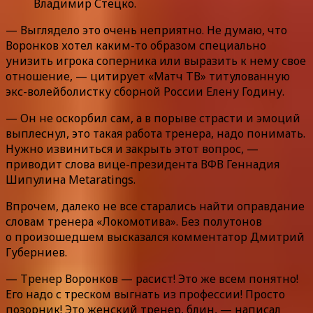
Владимир Стецко.
— Выглядело это очень неприятно. Не думаю, что
Воронков хотел каким-то образом специально
унизить игрока соперника или выразить к нему свое
отношение, — цитирует «Матч ТВ» титулованную
экс-волейболистку сборной России Елену Годину.
— Он не оскорбил сам, а в порыве страсти и эмоций
выплеснул, это такая работа тренера, надо понимать.
Нужно извиниться и закрыть этот вопрос, —
приводит слова вице-президента ВФВ Геннадия
Шипулина Metaratings.
Впрочем, далеко не все старались найти оправдание
словам тренера «Локомотива». Без полутонов
о произошедшем высказался комментатор Дмитрий
Губерниев.
— Тренер Воронков — расист! Это же всем понятно!
Его надо с треском выгнать из профессии! Просто
позорник! Это женский тренер, блин, — написал