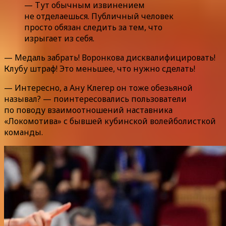
— Тут обычным извинением
не отделаешься. Публичный человек
просто обязан следить за тем, что
изрыгает из себя.
— Медаль забрать! Воронкова дисквалифицировать!
Клубу штраф! Это меньшее, что нужно сделать!
— Интересно, а Ану Клегер он тоже обезьяной
называл? — поинтересовались пользователи
по поводу взаимоотношений наставника
«Локомотива» с бывшей кубинской волейболисткой
команды.