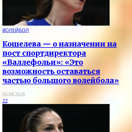
ВОЛЕЙБОЛ
Кошелева — о назначении на
пост спортдиректора
«Валлефольи»: «Это
возможность оставаться
частью большого волейбола»
05.08.2026
22