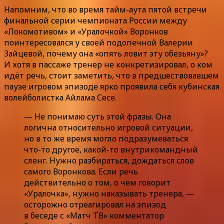
Напомним, что во время тайм-аута пятой встречи
финальной серии чемпионата России между
«Локомотивом» и «Уралочкой» Воронков
поинтересовался у своей подопечной Валерии
Зайцевой, почему она «опять ловит эту обезьяну»?
И хотя в пассаже тренер не конкретизировал, о ком
идёт речь, стоит заметить, что в предшествовавшем
паузе игровом эпизоде ярко проявила себя кубинская
волейболистка Айлама Сесе.
— Не понимаю суть этой фразы. Она
логична относительно игровой ситуации,
но в то же время могло подразумеваться
что-то другое, какой-то внутрикомандный
сленг. Нужно разбираться, дождаться слов
самого Воронкова. Если речь
действительно о том, о чем говорит
«Уралочка», нужно наказывать тренера, —
осторожно отреагировал на эпизод
в беседе с «Матч ТВ» комментатор