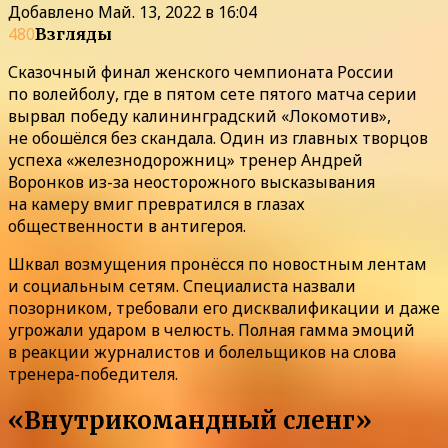
Добавлено
Май. 13, 2022 в 16:04
480
Взгляды
Сказочный финал женского чемпионата России
по волейболу, где в пятом сете пятого матча серии
вырвал победу калининградский «Локомотив»,
не обошёлся без скандала. Один из главных творцов
успеха «железнодорожниц» тренер Андрей
Воронков из-за неосторожного высказывания
на камеру вмиг превратился в глазах
общественности в антигероя.
Шквал возмущения пронёсся по новостным лентам
и социальным сетям. Специалиста назвали
позорником, требовали его дисквалификации и даже
угрожали ударом в челюсть. Полная гамма эмоций
в реакции журналистов и болельщиков на слова
тренера-победителя.
«Внутрикомандный сленг»