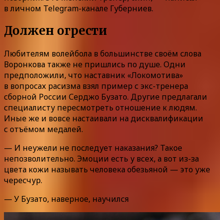
в личном Telegram-канале Губерниев.
Должен огрести
Любителям волейбола в большинстве своём слова
Воронкова также не пришлись по душе. Одни
предположили, что наставник «Локомотива»
в вопросах расизма взял пример с экс-тренера
сборной России Серджо Бузато. Другие предлагали
специалисту пересмотреть отношение к людям.
Иные же и вовсе настаивали на дисквалификации
с отъёмом медалей.
— И неужели не последует наказания? Такое
непозволительно. Эмоции есть у всех, а вот из-за
цвета кожи называть человека обезьяной — это уже
чересчур.
— У Бузато, наверное, научился