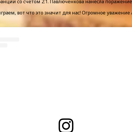
ии со счетом 2:1. Павлюченкова нанесла поражение Ализ
играем, вот что это значит для нас! Огромное уважение 