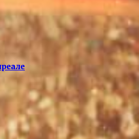
нреале