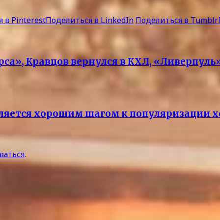
 в Pinterest
Поделиться в LinkedIn
Поделиться в Tumblr
рса», Кравцов вернулся в КХЛ, «Ливерпуль
вляется хорошим шагом к популяризации 
ваться
.