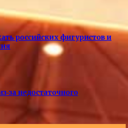
кать российских фигуристов и
ния
из‑за недостаточного