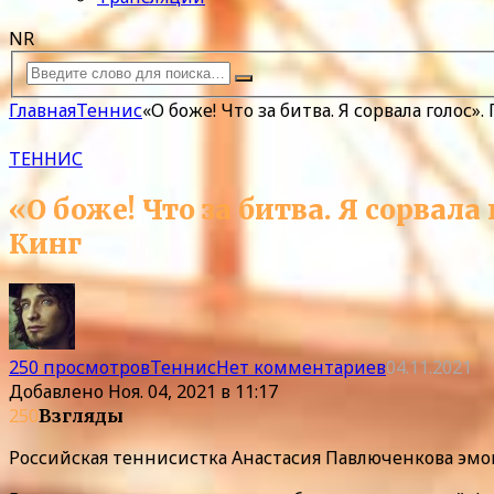
NR
Главная
Теннис
«О боже! Что за битва. Я сорвала голо
ТЕННИС
«О боже! Что за битва. Я сорва
Кинг
250 просмотров
Теннис
Нет комментариев
04.11.2021
Добавлено
Ноя. 04, 2021 в 11:17
250
Взгляды
Российская теннисистка Анастасия Павлюченкова эм