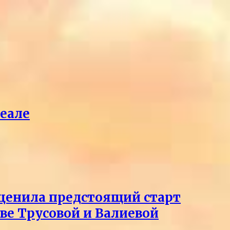
реале
оценила предстоящий старт
тве Трусовой и Валиевой