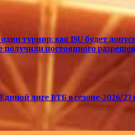
один турнир: как ISU будет допус
не получили постоянного разреше
Единой лиге ВТБ в сезоне‑2026/27 