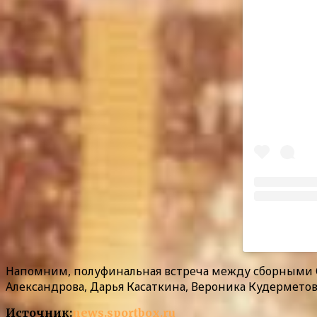
Напомним, полуфинальная встреча между сборными СШ
Александрова, Дарья Касаткина, Вероника Кудермето
Источник:
news.sportbox.ru