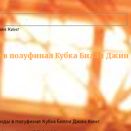
жин Кинг
де в полуфинал Кубка Билли Джин
анды в полуфинал Кубка Билли Джин Кинг.