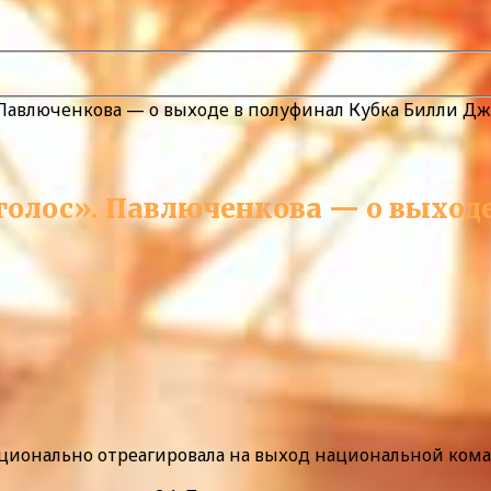
с». Павлюченкова — о выходе в полуфинал Кубка Билли Д
ла голос». Павлюченкова — о выхо
оционально отреагировала на выход национальной ком