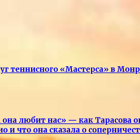
руг теннисного «Мастерса» в Мон
она любит нас» — как Тарасова 
о и что она сказала о соперничес