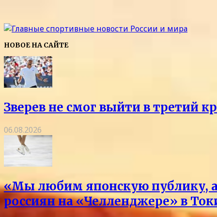
НОВОЕ НА САЙТЕ
Зверев не смог выйти в третий к
06.08.2026
«Мы любим японскую публику, а 
россиян на «Челленджере» в Токи