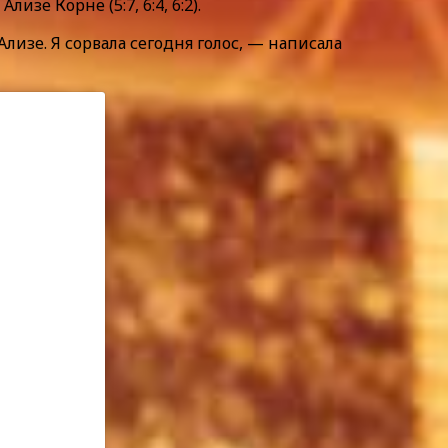
е Корне (5:7, 6:4, 6:2).
Ализе. Я сорвала сегодня голос, — написала