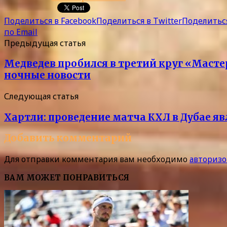
Поделиться в Facebook
Поделиться в Twitter
Поделиться
по Email
Предыдущая статья
Медведев пробился в третий круг «Масте
ночные новости
Следующая статья
Хартли: проведение матча КХЛ в Дубае я
Добавить комментарий
Для отправки комментария вам необходимо
авторизо
ВАМ МОЖЕТ ПОНРАВИТЬСЯ