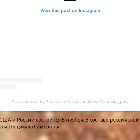
View this post on Instagram
A post shared by Anastasia Pavlyuchenkova (@nastia_pav)
А и России состоится 5 ноября. В составе российско
ва и Людмила Самсонова.