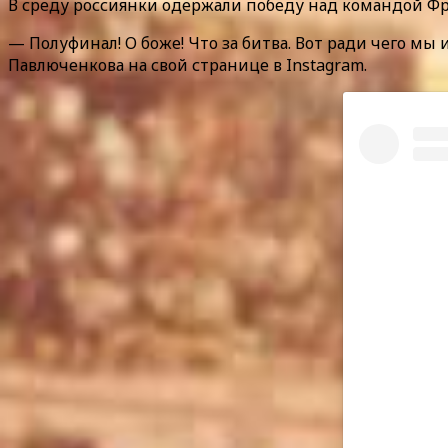
В среду россиянки одержали победу над командой Франц
— Полуфинал! О боже! Что за битва. Вот ради чего мы 
Павлюченкова на свой странице в Instagram.