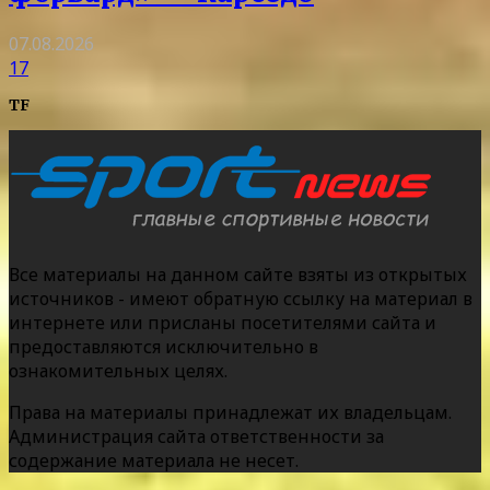
07.08.2026
17
TF
Все материалы на данном сайте взяты из открытых
источников - имеют обратную ссылку на материал в
интернете или присланы посетителями сайта и
предоставляются исключительно в
ознакомительных целях.
Права на материалы принадлежат их владельцам.
Администрация сайта ответственности за
содержание материала не несет.