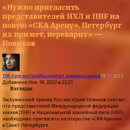
«Нужно пригласить
представителей НХЛ и IIHF на
новую «СКА Арену». Петербург
их примет, переварит» —
Новиков
106 просмотров
Хоккей
Нет комментариев
18.11.2023
Добавлено
Ноя. 18, 2023 в 22:21
106
Взгляды
Заслуженный тренер России Юрий Новиков считает,
что представителей Международной федерации
хоккея (IIHF) и Национальной хоккейной лиги (НХЛ)
необходимо пригласить на открытие «СКА Арены»
в Санкт‑Петербурге.