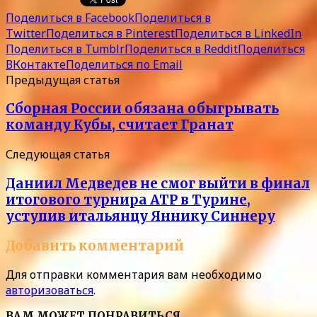
Поделиться в Facebook
Поделиться в
Twitter
Поделиться в Pinterest
Поделиться в LinkedIn
Поделиться в Tumblr
Поделиться в Reddit
Поделиться
ВКонтакте
Поделиться по Email
Предыдущая статья
Сборная России обязана обыгрывать
команду Кубы, считает Гранат
Следующая статья
Даниил Медведев не смог выйти в финал
итогового турнира ATP в Турине,
уступив итальянцу Яннику Синнеру
Добавить комментарий
Для отправки комментария вам необходимо
авторизоваться
.
ВАМ МОЖЕТ ПОНРАВИТЬСЯ