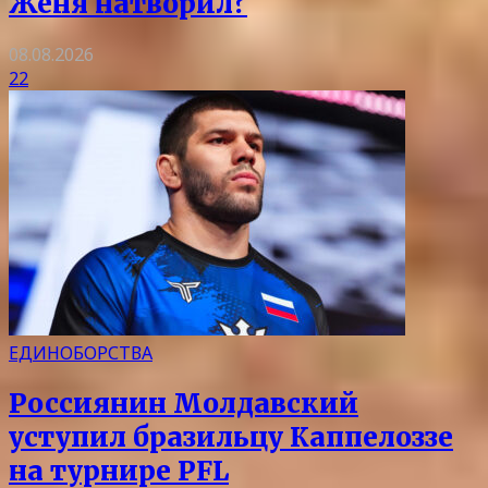
Женя натворил?
08.08.2026
22
ЕДИНОБОРСТВА
Россиянин Молдавский
уступил бразильцу Каппелоззе
на турнире PFL