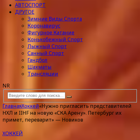
АВТОСПОРТ
ДРУГОЕ
Зимние Виды Спорта
Коронавирус
Фигурное Катание
Конькобежный Спорт
Лыжный Спорт
Санный Спорт
Гандбол
Шахматы
Трансляции
NR
Главная
Хоккей
«Нужно пригласить представителей
НХЛ и IIHF на новую «СКА Арену». Петербург их
примет, переварит» — Новиков
ХОККЕЙ