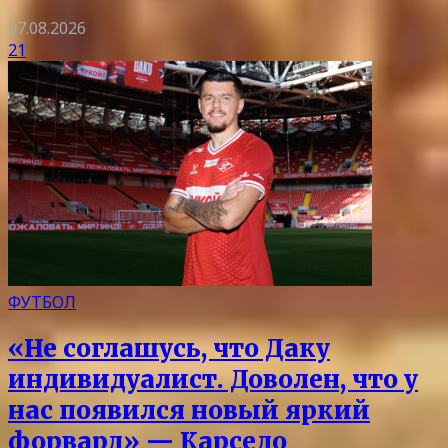
07.08.2026
21
ФУТБОЛ
«Не соглашусь, что Даку
индивидуалист. Доволен, что у
нас появился новый яркий
форвард» — Карседо