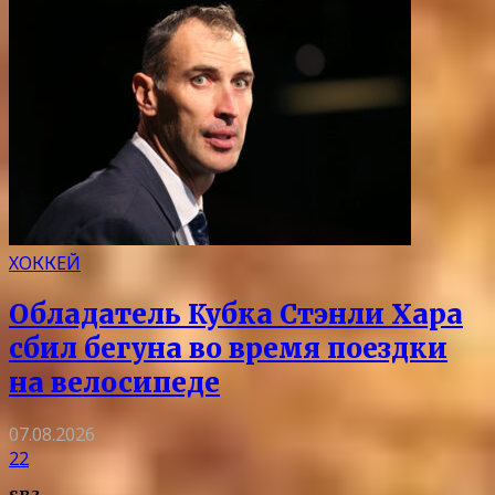
ХОККЕЙ
Обладатель Кубка Стэнли Хара
сбил бегуна во время поездки
на велосипеде
07.08.2026
22