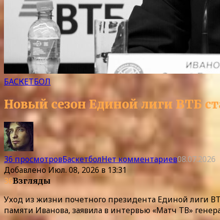
БАСКЕТБОЛ
Новый сезон Единой лиги ВТБ ст
36 просмотров
Баскетбол
Нет комментариев
08.07.2026
Добавлено
Июл. 08, 2026 в 13:31
36
Взгляды
Уход из жизни почетного президента Единой лиги ВТ
памяти Иванова, заявила в интервью «Матч ТВ» гене