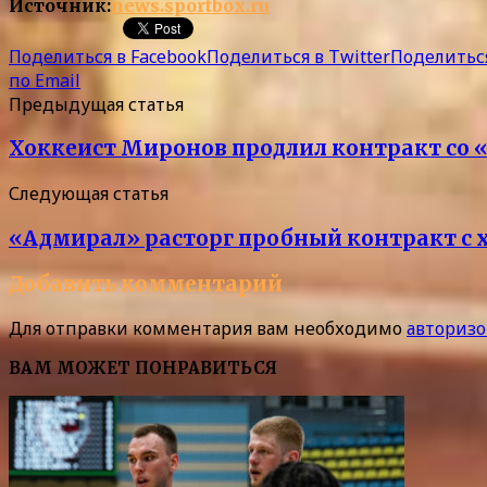
Источник:
news.sportbox.ru
Поделиться в Facebook
Поделиться в Twitter
Поделиться
по Email
Предыдущая статья
Хоккеист Миронов продлил контракт со «
Следующая статья
«Адмирал» расторг пробный контракт с
Добавить комментарий
Для отправки комментария вам необходимо
авторизо
ВАМ МОЖЕТ ПОНРАВИТЬСЯ