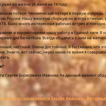
ушел из жизни 26 июня на 74 году.
альная потеря. Человеческая потеря в первую очередь.
ную России. Нашу женскую сборную он всегда отмечал, 
ТБ. Было много интересных рабочих встреч и поездок.
авлял и корректировал нашу работу в Единой лиге. Я н
ремя для баскетбола. Всегда общались с ним на матчах
ный, честный. Очень достойный. Я бы сказала, что это
 Знаете, вот сейчас, через какое‑то время я совершен
лать.
а?
и Сергея Борисовича Иванова. На данный момент обдум
м сделать годом памяти Сергея Иванова». Интервью