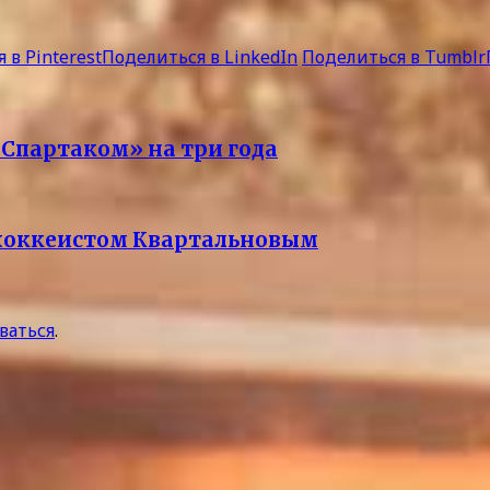
 в Pinterest
Поделиться в LinkedIn
Поделиться в Tumblr
Спартаком» на три года
 хоккеистом Квартальновым
ваться
.