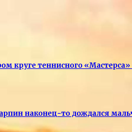
ром круге теннисного «Мастерса»
Карпин наконец-то дождался маль