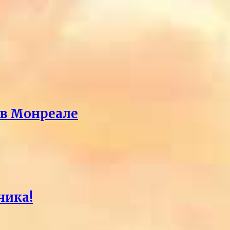
 в Монреале
чика!