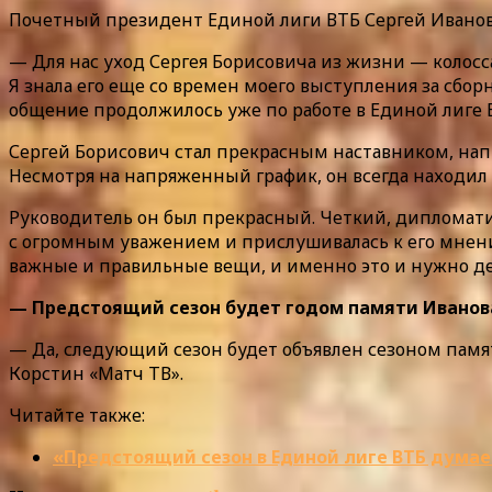
Почетный президент Единой лиги ВТБ Сергей Иванов 
— Для нас уход Сергея Борисовича из жизни — колосс
Я знала его еще со времен моего выступления за сбор
общение продолжилось уже по работе в Единой лиге В
Сергей Борисович стал прекрасным наставником, напр
Несмотря на напряженный график, он всегда находил в
Руководитель он был прекрасный. Четкий, дипломатич
с огромным уважением и прислушивалась к его мнению.
важные и правильные вещи, и именно это и нужно де
— Предстоящий сезон будет годом памяти Иванов
— Да, следующий сезон будет объявлен сезоном памят
Корстин «Матч ТВ».
Читайте также:
«Предстоящий сезон в Единой лиге ВТБ думае