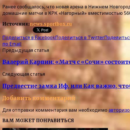
Ранее сообщалось, что новая арена в Нижнем Новго
домашние матчи в КРК «Нагорный» вместимостью 5600 
Источник:
news.sportbox.ru
Поделиться в Facebook
Поделиться в Twitter
Поделиться
по Email
Предыдущая статья
Валерий Карпин: «Матч с «Сочи» состоится
Следующая статья
Предвестие замка Иф, или Как важно, чт
Добавить комментарий
Для отправки комментария вам необходимо
авторизо
ВАМ МОЖЕТ ПОНРАВИТЬСЯ