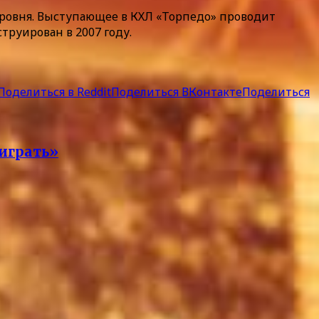
ровня. Выступающее в КХЛ «Торпедо» проводит
труирован в 2007 году.
Поделиться в Reddit
Поделиться ВКонтакте
Поделиться
 играть»