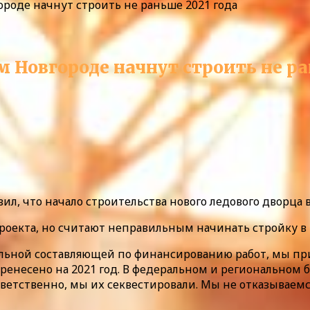
роде начнут строить не раньше 2021 года
Новгороде начнут строить не ра
л, что начало строительства нового ледового дворца в
 проекта, но считают неправильным начинать стройку 
льной составляющей по финансированию работ, мы при
еренесено на 2021 год. В федеральном и региональном
етственно, мы их секвестировали. Мы не отказываемся о