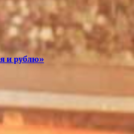
 я и рублю»