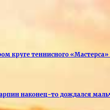
ром круге теннисного «Мастерса»
Карпин наконец-то дождался маль