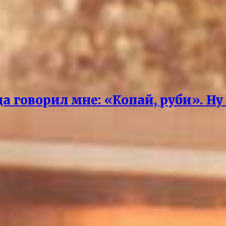
 говорил мне: «Копай, руби». Ну