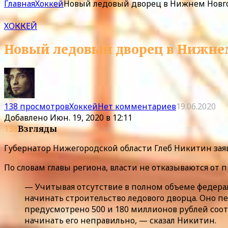
Главная
Хоккей
Новый ледовый дворец в Нижнем Новго
ХОККЕЙ
Новый ледовый дворец в Нижнем 
138 просмотров
Хоккей
Нет комментариев
19.06.2020
Добавлено
Июн. 19, 2020 в 12:11
138
Взгляды
Губернатор Нижегородской области Глеб Никитин заяви
По словам главы региона, власти не отказываются от
— Учитывая отсутствие в полном объеме федера
начинать строительство ледового дворца. Оно п
предусмотрено 500 и 180 миллионов рублей соотв
начинать его неправильно, — сказал Никитин.