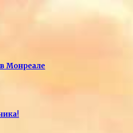
 в Монреале
чика!