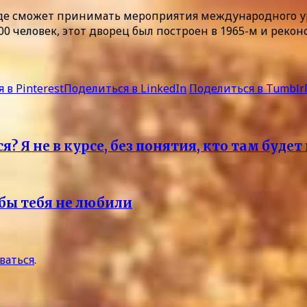
роде сможет принимать мероприятия международного у
человек, этот дворец был построен в 1965-м и реконс
 в Pinterest
Поделиться в LinkedIn
Поделиться в Tumblr
? Я не в курсе, без понятия, кто там будет
обы тебя не любили
ваться
.