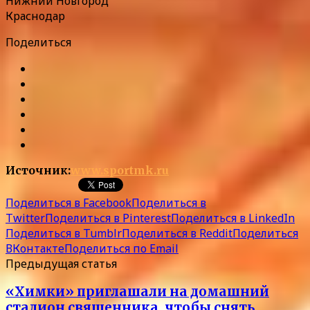
Нижний Новгород
Краснодар
Поделиться
Источник:
www.sportmk.ru
Поделиться в Facebook
Поделиться в
Twitter
Поделиться в Pinterest
Поделиться в LinkedIn
Поделиться в Tumblr
Поделиться в Reddit
Поделиться
ВКонтакте
Поделиться по Email
Предыдущая статья
«Химки» приглашали на домашний
стадион священника, чтобы снять