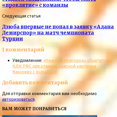
«проклятие» с команды
Следующая статья
Дзюба впервые не попал в заявку «Адана
Демирспор» на матч чемпионата
Турции
1 комментарий
Уведомление:
«Нижний Новгород» обратится в
КДК РФС для отмены красной карточки
Каккоеву | bigsalle24
Добавить комментарий
Для отправки комментария вам необходимо
авторизоваться
.
ВАМ МОЖЕТ ПОНРАВИТЬСЯ