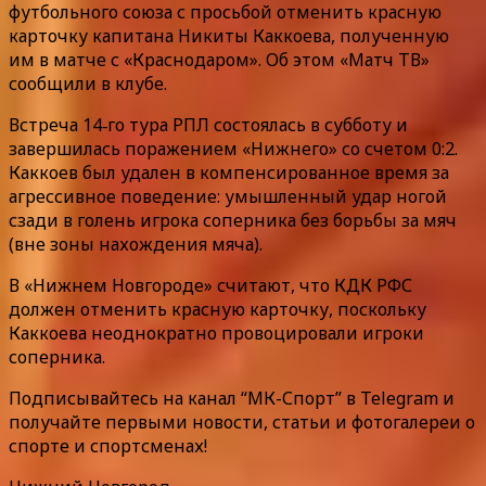
футбольного союза с просьбой отменить красную
карточку капитана Никиты Каккоева, полученную
им в матче с «Краснодаром». Об этом «Матч ТВ»
сообщили в клубе.
Встреча 14‑го тура РПЛ состоялась в субботу и
завершилась поражением «Нижнего» со счетом 0:2.
Каккоев был удален в компенсированное время за
агрессивное поведение: умышленный удар ногой
сзади в голень игрока соперника без борьбы за мяч
(вне зоны нахождения мяча).
В «Нижнем Новгороде» считают, что КДК РФС
должен отменить красную карточку, поскольку
Каккоева неоднократно провоцировали игроки
соперника.
Подписывайтесь на канал “МК-Спорт” в Telegram и
получайте первыми новости, статьи и фотогалереи о
спорте и спортсменах!