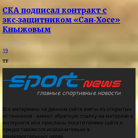
СКА подписал контракт с
экс‑защитником «Сан‑Хосе»
Кныжовым
08.08.2026
19
TF
Все материалы на данном сайте взяты из открытых
источников - имеют обратную ссылку на материал в
интернете или присланы посетителями сайта и
предоставляются исключительно в
ознакомительных целях.