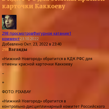
карточки Каккоеву
298 просмотров
Фигурное катание
1
коммент
23.10.2022
Добавлено
Окт. 23, 2022 в 23:40
298
Взгляды
«Нижний Новгород» обратится в КДК РФС для
отмены красной карточки Каккоеву
–
+
ФОТО: PIXABAY
«Нижний Новгород» обратится в
контрольно‑дисциплинарный комитет Российского