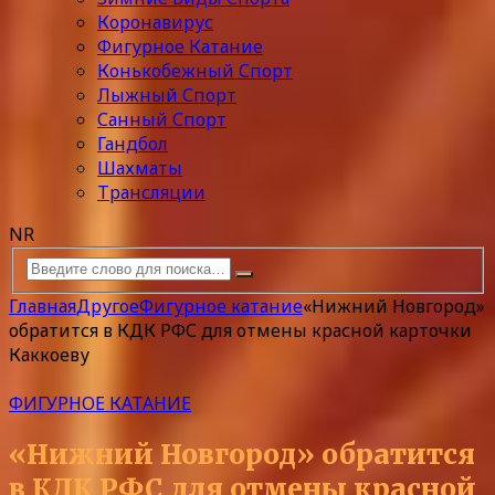
Коронавирус
Фигурное Катание
Конькобежный Спорт
Лыжный Спорт
Санный Спорт
Гандбол
Шахматы
Трансляции
NR
Главная
Другое
Фигурное катание
«Нижний Новгород»
обратится в КДК РФС для отмены красной карточки
Каккоеву
ФИГУРНОЕ КАТАНИЕ
«Нижний Новгород» обратится
в КДК РФС для отмены красной