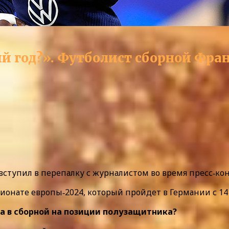
 год?». Футболист сборной Фран
ступил в перепалку с журналистом во время пресс‑ко
онате европы‑2024, который пройдет в Германии с 14 
ча в сборной на позиции полузащитника?