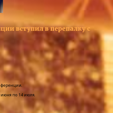
ции вступил в перепалку с
нференции.
июня по 14 июля.