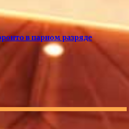
оронто в парном разряде