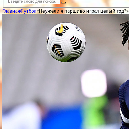
Главная
Футбол
«Неужели я паршиво играл целый год?»