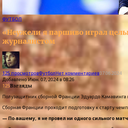
ФУТБОЛ
«Неужели я паршиво играл целый
журналистом
125 просмотров
Футбол
Нет комментариев
07.06.2024
Добавлено
Июн. 07, 2024 в 08:26
125
Взгляды
Полузащитник сборной Франции Эдуардо Камавинга в
Сборная Франции проходит подготовку к старту чемпи
— По‑вашему, я не провел ни одного сильного мат