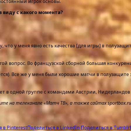
постоянный игрок основы.
в виду с какого момента?
му, что у меня явно есть качества [для игры] в полузащи
угой вопрос. Во французской сборной большая конкурен
ется). Все же у меня были хорошие матчи в полузащите
ает в одной группе с командами Австрии, Нидерландов
на телеканале «Матч ТВ», а также сайтах sportbox.ru и
 в Pinterest
Поделиться в LinkedIn
Поделиться в Tumblr