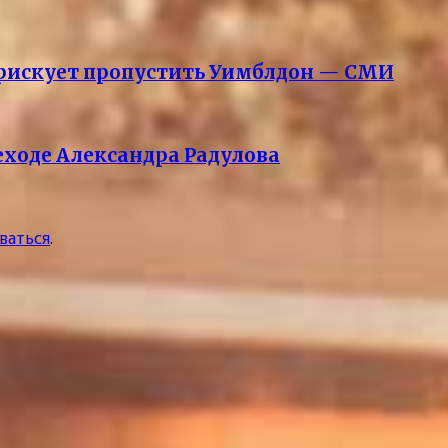
 рискует пропустить Уимблдон — СМИ
еходе Александра Радулова
ваться
.