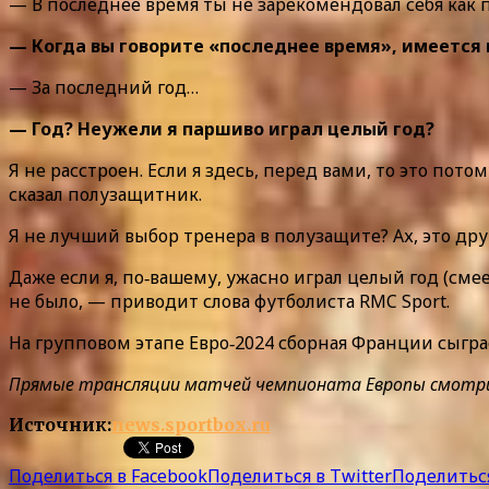
— В последнее время ты не зарекомендовал себя как 
— Когда вы говорите «последнее время», имеется 
— За последний год…
— Год? Неужели я паршиво играл целый год?
Я не расстроен. Если я здесь, перед вами, то это пото
сказал полузащитник.
Я не лучший выбор тренера в полузащите? Ах, это др
Даже если я, по‑вашему, ужасно играл целый год (сме
не было, — приводит слова футболиста RMC Sport.
На групповом этапе Евро‑2024 сборная Франции сыгр
Прямые трансляции матчей чемпионата Европы смотрите 
Источник:
news.sportbox.ru
Поделиться в Facebook
Поделиться в Twitter
Поделиться