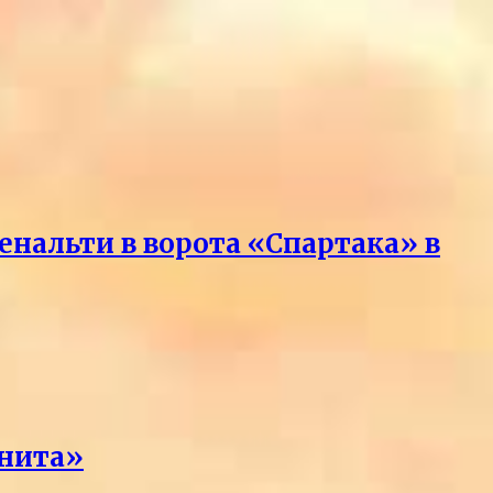
нальти в ворота «Спартака» в
енита»