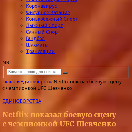
Коронавирус
Фигурное Катание
Конькобежный Спорт
Лыжный Спорт
Санный Спорт
Гандбол
Шахматы
Трансляции
NR
Главная
Единоборства
Netflix показал боевую сцену
с чемпионкой UFC Шевченко
ЕДИНОБОРСТВА
Netflix показал боевую сцену
с чемпионкой UFC Шевченко