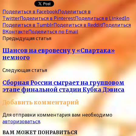
Поделиться в Facebook
Поделиться в
Twitter
Поделиться в Pinterest
Поделиться в LinkedIn
Поделиться в Tumblr
Поделиться в Reddit
Поделиться
ВКонтакте
Поделиться по Email
Предыдущая статья
Шансов на евровесну у «Спартака»
немного
Следующая статья
Сборная России сыграет на групповом
этапе финальной стадии Кубка Дэвиса
Добавить комментарий
Для отправки комментария вам необходимо
авторизоваться
.
ВАМ МОЖЕТ ПОНРАВИТЬСЯ