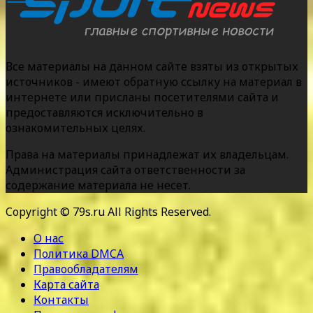
Все материалы на данном сайте взяты из открытых
источников - имеют обратную ссылку на материал в
интернете или присланы посетителями сайта и
предоставляются исключительно в
ознакомительных целях.
Права на материалы принадлежат их владельцам.
Администрация сайта ответственности за
содержание материала не несет.
Copyright © 79s.ru All Rights Reserved.
О нас
Политика DMCA
Правообладателям
Карта сайта
Контакты