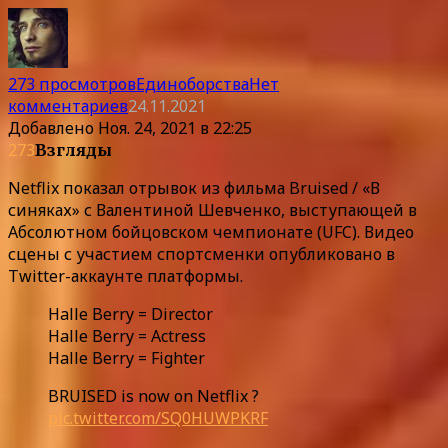
273 просмотров
Единоборства
Нет
комментариев
24.11.2021
Добавлено
Ноя. 24, 2021 в 22:25
273
Взгляды
Netflix показал отрывок из фильма Bruised / «В
синяках» с Валентиной Шевченко, выступающей в
Абсолютном бойцовском чемпионате (UFC). Видео
сцены с участием спортсменки опубликовано в
Twitter-аккаунте платформы.
Halle Berry = Director
Halle Berry = Actress
Halle Berry = Fighter
BRUISED is now on Netflix ?
pic.twitter.com/SQ0HUWPKRF