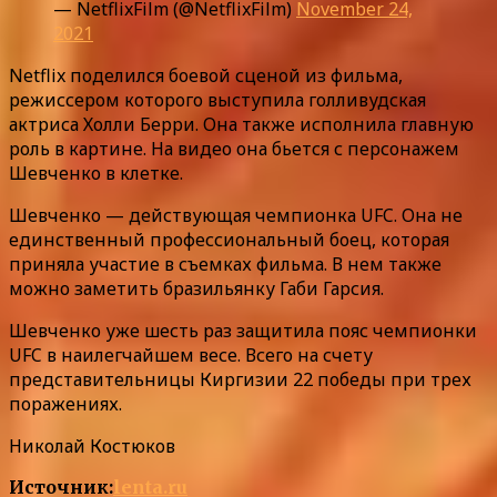
— NetflixFilm (@NetflixFilm)
November 24,
2021
Netflix поделился боевой сценой из фильма,
режиссером которого выступила голливудская
актриса Холли Берри. Она также исполнила главную
роль в картине. На видео она бьется с персонажем
Шевченко в клетке.
Шевченко — действующая чемпионка UFC. Она не
единственный профессиональный боец, которая
приняла участие в съемках фильма. В нем также
можно заметить бразильянку Габи Гарсия.
Шевченко уже шесть раз защитила пояс чемпионки
UFC в наилегчайшем весе. Всего на счету
представительницы Киргизии 22 победы при трех
поражениях.
Николай Костюков
Источник:
lenta.ru