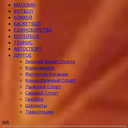
МАГАЗИН
ФУТБОЛ
ХОККЕЙ
БАСКЕТБОЛ
ЕДИНОБОРСТВА
ВОЛЕЙБОЛ
ТЕННИС
АВТОСПОРТ
ДРУГОЕ
Зимние Виды Спорта
Коронавирус
Фигурное Катание
Конькобежный Спорт
Лыжный Спорт
Санный Спорт
Гандбол
Шахматы
Трансляции
NR