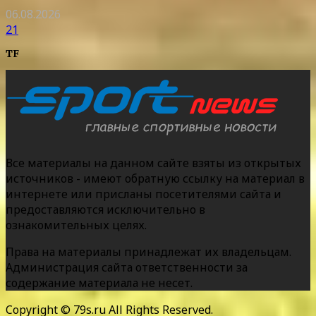
06.08.2026
21
TF
Все материалы на данном сайте взяты из открытых
источников - имеют обратную ссылку на материал в
интернете или присланы посетителями сайта и
предоставляются исключительно в
ознакомительных целях.
Права на материалы принадлежат их владельцам.
Администрация сайта ответственности за
содержание материала не несет.
Copyright © 79s.ru All Rights Reserved.