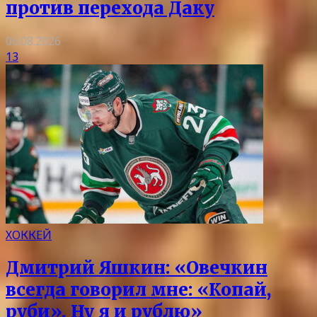
против перехода Даку
06.08.2026
13
ХОККЕЙ
Дмитрий Яшкин: «Овечкин
всегда говорил мне: «Копай,
руби». Ну я и рублю»