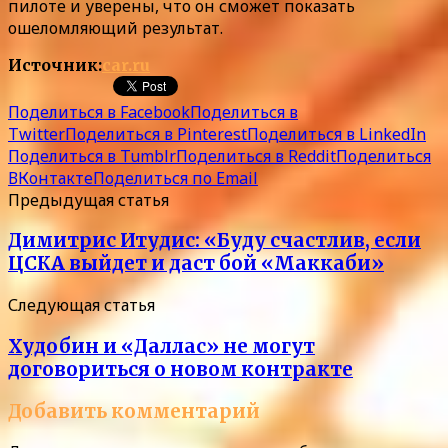
пилоте и уверены, что он сможет показать
ошеломляющий результат.
Источник:
car.ru
Поделиться в Facebook
Поделиться в
Twitter
Поделиться в Pinterest
Поделиться в LinkedIn
Поделиться в Tumblr
Поделиться в Reddit
Поделиться
ВКонтакте
Поделиться по Email
Предыдущая статья
Димитрис Итудис: «Буду счастлив, если
ЦСКА выйдет и даст бой «Маккаби»
Следующая статья
Худобин и «Даллас» не могут
договориться о новом контракте
Добавить комментарий