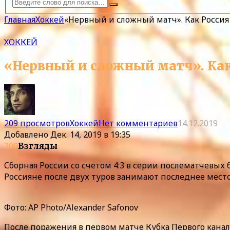
Главная
Хоккей
«Нервный и сложный матч». Как Россия 
ХОККЕЙ
«Нервный и сложный матч». Как 
209 просмотров
Хоккей
Нет комментариев
14.12.2019
Добавлено
Дек. 14, 2019 в 19:35
209
Взгляды
Сборная России со счетом 4:3 в серии послематчевых
Россияне после двух туров занимают последнее место
Фото: AP Photo/Alexander Safonov
После поражения в первом матче Кубка Первого канал