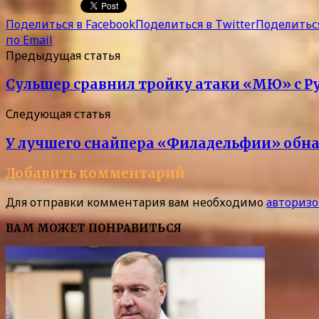
Поделиться в Facebook
Поделиться в Twitter
Поделиться
по Email
Предыдущая статья
Сульшер сравнил тройку атаки «МЮ» с Ру
Следующая статья
У лучшего снайпера «Филадельфии» обн
Добавить комментарий
Для отправки комментария вам необходимо
авторизо
ВАМ МОЖЕТ ПОНРАВИТЬСЯ