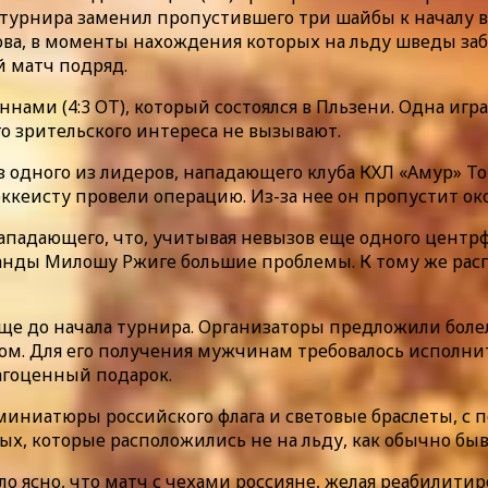
е турнира заменил пропустившего три шайбы к началу 
а, в моменты нахождения которых на льду шведы заби
й матч подряд.
нами (4:3 ОТ), который состоялся в Пльзени. Одна игра
ого зрительского интереса не вызывают.
з одного из лидеров, нападающего клуба КХЛ «Амур» То
оккеисту провели операцию. Из-за нее он пропустит ок
падающего, что, учитывая невызов еще одного центрф
манды Милошу Ржиге большие проблемы. К тому же рас
еще до начала турнира. Организаторы предложили бол
ом. Для его получения мужчинам требовалось исполнит
агоценный подарок.
миниатюры российского флага и световые браслеты, с
х, которые расположились не на льду, как обычно быва
ло ясно, что матч с чехами россияне, желая реабилитир