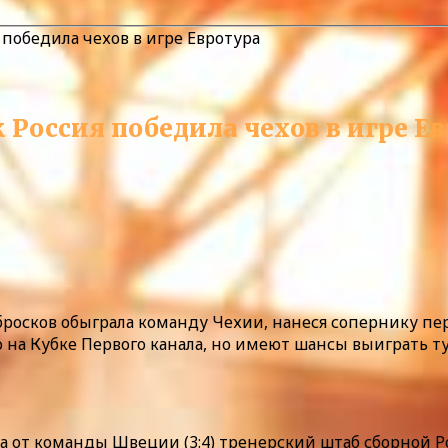
победила чехов в игре Евротура
Россия победила чехов в игре Е
 бросков обыграла команду Чехии, нанеся сопернику п
 на Кубке Первого канала, но имеют шансы выиграть 
а от команды Швеции (3:4) тренерский штаб сборной Ро