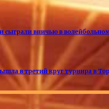
и сыграли вничью в волейбольно
ышла в третий круг турнира в То