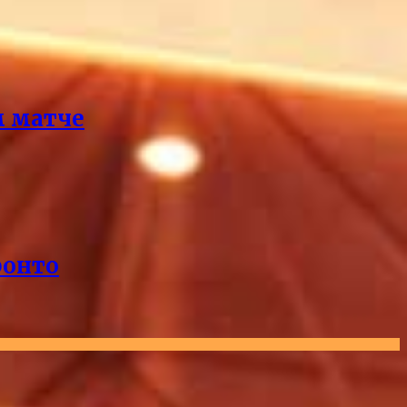
м матче
ронто