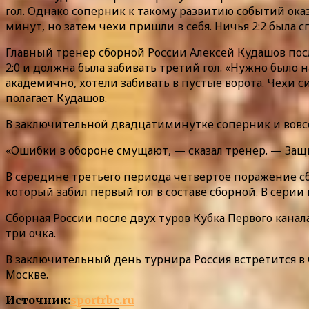
гол. Однако соперник к такому развитию событий ока
минут, но затем чехи пришли в себя. Ничья 2:2 была
Главный тренер сборной России Алексей Кудашов посл
2:0 и должна была забивать третий гол. «Нужно было
академично, хотели забивать в пустые ворота. Чехи 
полагает Кудашов.
В заключительной двадцатиминутке соперник и вовсе
«Ошибки в обороне смущают, — сказал тренер. — Защ
В середине третьего периода четвертое поражение с
который забил первый гол в составе сборной. В серии
Сборная России после двух туров Кубка Первого кана
три очка.
В заключительный день турнира Россия встретится в
Москве.
Источник:
sportrbc.ru