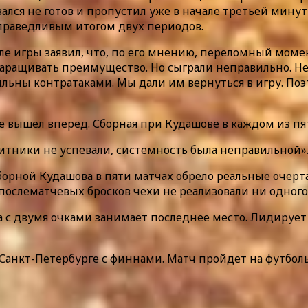
зался не готов и пропустил уже в начале третьей мину
 справедливым итогом двух периодов.
е игры заявил, что, по его мнению, переломный моме
 наращивать преимущество. Но сыграли неправильно. Не
сильны контратаками. Мы дали им вернуться в игру. П
 вышел вперед. Сборная при Кудашове в каждом из пят
итники не успевали, системность была неправильной»
борной Кудашова в пяти матчах обрело реальные очер
 послематчевых бросков чехи не реализовали ни одного
ла с двумя очками занимает последнее место. Лидируе
 Санкт-Петербурге с финнами. Матч пройдет на футбол