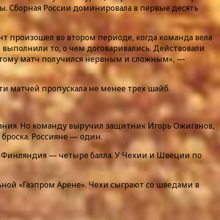
ты. Сборная России доминировала в первые десять
нт произошел во втором периоде, когда команда вела
 выполнили то, о чем договаривались. Действовали
оэтому матч получился нервным и сложным», —
и матчей пропускала не менее трех шайб.
.
тания. Но команду выручил защитник Игорь Ожиганов,
 броска. Россияне — один.
т Финляндия — четыре балла. У Чехии и Швеции по
ьной «Газпром Арене». Чехи сыграют со шведами в