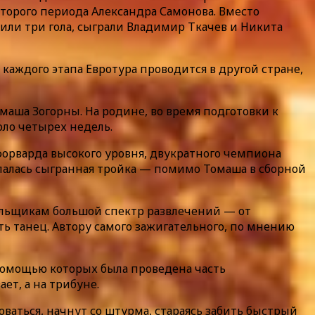
второго периода Александра Самонова. Вместо
ли три гола, сыграли Владимир Ткачев и Никита
 каждого этапа Евротура проводится в другой стране,
маша Зогорны. На родине, во время подготовки к
оло четырех недель.
орварда высокого уровня, двукратного чемпиона
палась сыгранная тройка — помимо Томаша в сборной
ельщикам большой спектр развлечений — от
ь танец. Автору самого зажигательного, по мнению
 помощью которых была проведена часть
ет, а на трибуне.
оваться, начнут со штурма, стараясь забить быстрый