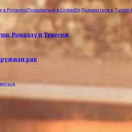
 в Pinterest
Поделиться в LinkedIn
Поделиться в Tumblr
ни, Роналду и Тевесом
аружили рак
ваться
.