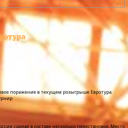
вротура
ервое поражение в текущем розыгрыше Евротура.
турнир
ссии сделал в составе несколько перестановок. Место