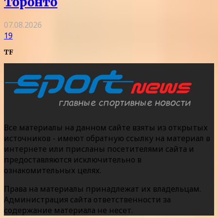
Торонто
07.08.2026
19
TF
Все материалы на данном сайте взяты из открытых
источников - имеют обратную ссылку на материал в
интернете или присланы посетителями сайта и
предоставляются исключительно в
ознакомительных целях.
Права на материалы принадлежат их владельцам.
Администрация сайта ответственности за
содержание материала не несет.