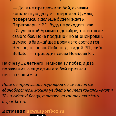
— Да, мне предложили бой, сказали
конкретную дату и соперника. Думаю,
подеремся, а дальше будем ждать.
Переговоры с PFL будут проходить как
в Саудовской Аравии в декабре, так и после
самого боя. Пока поединок не анонсирован,
думаю, в ближайшее время это состоится.
Честно, не знаю. Либо под эгидой PFL, либо
Bellator, — приводит слова Немкова RT.
На счету 32‑летнего Немкова 17 побед и два
поражения, а еще один его бой признан
несостоявшимся.
Прямые трансляции турниров по смешанным
единоборствам можно увидеть на телеканалах «Матч
ТВ» и «Матч! Боец», а также на сайтах matchtv.ru
и sportbox.ru.
Источник:
news.sportbox.ru