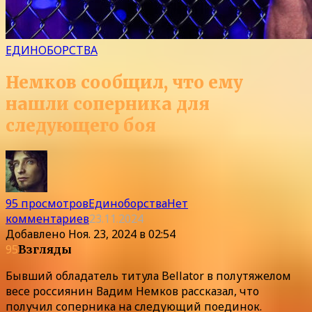
ЕДИНОБОРСТВА
Немков сообщил, что ему
нашли соперника для
следующего боя
95 просмотров
Единоборства
Нет
комментариев
23.11.2024
Добавлено
Ноя. 23, 2024 в 02:54
95
Взгляды
Бывший обладатель титула Bellator в полутяжелом
весе россиянин Вадим Немков рассказал, что
получил соперника на следующий поединок.