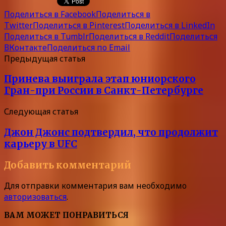
Поделиться в Facebook
Поделиться в
Twitter
Поделиться в Pinterest
Поделиться в LinkedIn
Поделиться в Tumblr
Поделиться в Reddit
Поделиться
ВКонтакте
Поделиться по Email
Предыдущая статья
Принева выиграла этап юниорского
Гран-при России в Санкт-Петербурге
Следующая статья
Джон Джонс подтвердил, что продолжит
карьеру в UFC
Добавить комментарий
Для отправки комментария вам необходимо
авторизоваться
.
ВАМ МОЖЕТ ПОНРАВИТЬСЯ