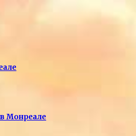
еале
 в Монреале