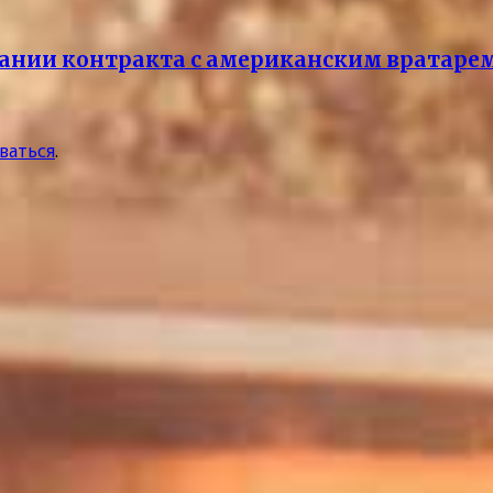
сании контракта с американским вратаре
ваться
.