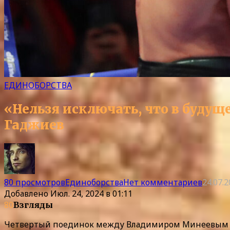
ЕДИНОБОРСТВА
«Нельзя исключать, что в буду
Гаджиев
80 просмотров
Единоборства
Нет комментариев
24.07.
Добавлено
Июл. 24, 2024 в 01:11
80
Взгляды
Четвертый поединок между Владимиром Минеевым и М