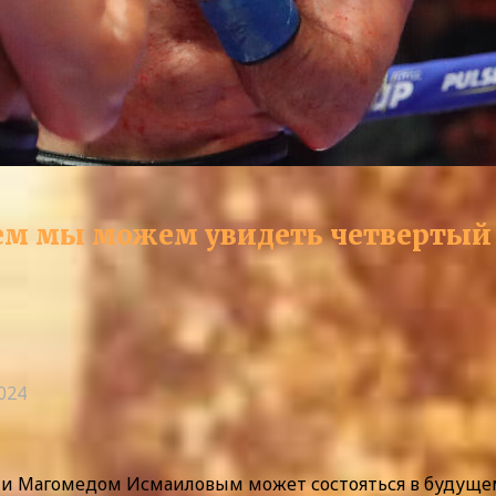
щем мы можем увидеть четверты
2024
агомедом Исмаиловым может состояться в будущем, о