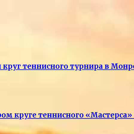
й круг теннисного турнира в Монр
ром круге теннисного «Мастерса»