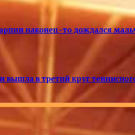
Карпин наконец-то дождался маль
и вышла в третий круг теннисног