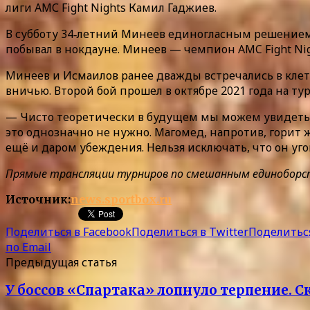
лиги АМС Fight Nights Камил Гаджиев.
В субботу 34‑летний Минеев единогласным решением 
побывал в нокдауне. Минеев — чемпион AMC Fight Nig
Минеев и Исмаилов ранее дважды встречались в клетке
вничью. Второй бой прошел в октябре 2021 года на т
— Чисто теоретически в будущем мы можем увидеть и
это однозначно не нужно. Магомед, напротив, горит 
ещё и даром убеждения. Нельзя исключать, что он уго
Прямые трансляции турниров по смешанным единоборства
Источник:
news.sportbox.ru
Поделиться в Facebook
Поделиться в Twitter
Поделиться
по Email
Предыдущая статья
У боссов «Спартака» лопнуло терпение. 