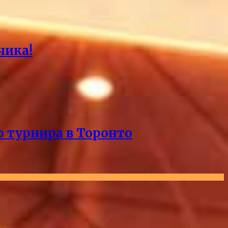
чика!
о турнира в Торонто