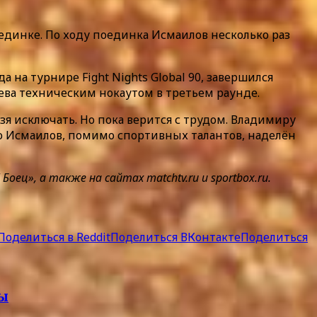
единке. По ходу поединка Исмаилов несколько раз
на турнире Fight Nights Global 90, завершился
еева техническим нокаутом в третьем раунде.
я исключать. Но пока верится с трудом. Владимиру
то Исмаилов, помимо спортивных талантов, наделён
», а также на сайтах matchtv.ru и sportbox.ru.
Поделиться в Reddit
Поделиться ВКонтакте
Поделиться
ды