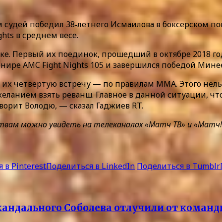
судей победил 38‑летнего Исмаилова в боксерском по
hts в среднем весе.
. Первый их поединок, прошедший в октябре 2018 года 
урнире AMC Fight Nights 105 и завершился победой Мин
х четвертую встречу — по правилам ММА. Этого нельз
желанием взять реванш. Главное в данной ситуации, ч
ворит Володю, — сказал Гаджиев RT.
м можно увидеть на телеканалах «Матч ТВ» и «Матч! Боец
 в Pinterest
Поделиться в LinkedIn
Поделиться в Tumblr
Скандального Соболева отлучили от коман