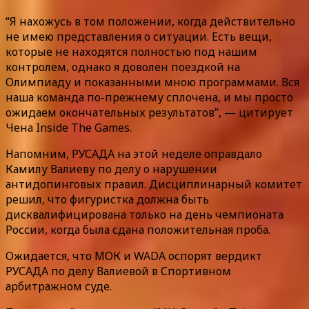
“Я нахожусь в том положении, когда действительно
не имею представления о ситуации. Есть вещи,
которые не находятся полностью под нашим
контролем, однако я доволен поездкой на
Олимпиаду и показанными мною программами. Вся
наша команда по-прежнему сплочена, и мы просто
ожидаем окончательных результатов”, — цитирует
Чена Inside The Games.
Напомним, РУСАДА на этой неделе оправдало
Камилу Валиеву по делу о нарушении
антидопинговых правил. Дисциплинарный комитет
решил, что фигуристка должна быть
дисквалифицирована только на день чемпионата
России, когда была сдана положительная проба.
Ожидается, что МОК и WADA оспорят вердикт
РУСАДА по делу Валиевой в Спортивном
арбитражном суде.