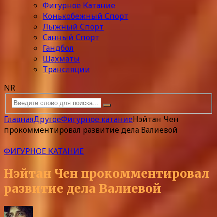
Фигурное Катание
Конькобежный Спорт
Лыжный Спорт
Санный Спорт
Гандбол
Шахматы
Трансляции
NR
Главная
Другое
Фигурное катание
Нэйтан Чен
прокомментировал развитие дела Валиевой
ФИГУРНОЕ КАТАНИЕ
Нэйтан Чен прокомментировал
развитие дела Валиевой