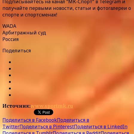
Подписывайтесь на канал “МК-Спорт” в Telegram и
получайте первыми новости, статьи и фотогалереи о
спорте и спортсменах!
WADA
Арбитражный суд
Россия
Поделиться
Источник:
www.sportmk.ru
Поделиться в Facebook
Поделиться в
Twitter
Поделиться в Pinterest
Поделиться в LinkedIn
Поделиться в Tumblr
Поделиться в Reddit
Поделиться