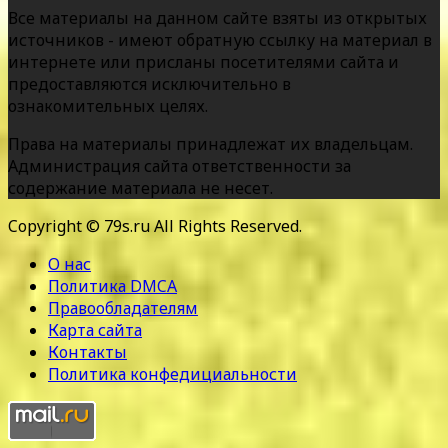
Все материалы на данном сайте взяты из открытых
источников - имеют обратную ссылку на материал в
интернете или присланы посетителями сайта и
предоставляются исключительно в
ознакомительных целях.
Права на материалы принадлежат их владельцам.
Администрация сайта ответственности за
содержание материала не несет.
Copyright © 79s.ru All Rights Reserved.
О нас
Политика DMCA
Правообладателям
Карта сайта
Контакты
Политика конфедициальности