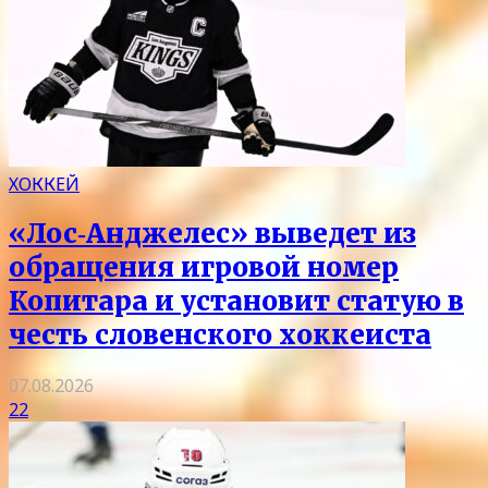
ХОККЕЙ
«Лос‑Анджелес» выведет из
обращения игровой номер
Копитара и установит статую в
честь словенского хоккеиста
07.08.2026
22