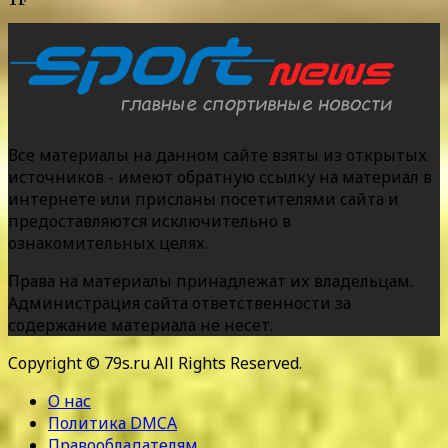
Все материалы на данном сайте взяты из открытых
источников - имеют обратную ссылку на материал в
интернете или присланы посетителями сайта и
предоставляются исключительно в
ознакомительных целях.
Права на материалы принадлежат их владельцам.
Администрация сайта ответственности за
содержание материала не несет.
Copyright © 79s.ru All Rights Reserved.
О нас
Политика DMCA
Правообладателям