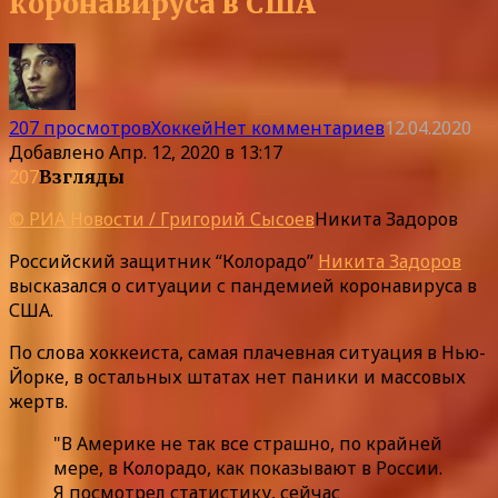
коронавируса в США
207 просмотров
Хоккей
Нет комментариев
12.04.2020
Добавлено
Апр. 12, 2020 в 13:17
207
Взгляды
© РИА Новости / Григорий Сысоев
Никита Задоров
Российский защитник “Колорадо”
Никита Задоров
высказался о ситуации с пандемией коронавируса в
США.
По слова хоккеиста, самая плачевная ситуация в Нью-
Йорке, в остальных штатах нет паники и массовых
жертв.
"В Америке не так все страшно, по крайней
мере, в Колорадо, как показывают в России.
Я посмотрел статистику, сейчас