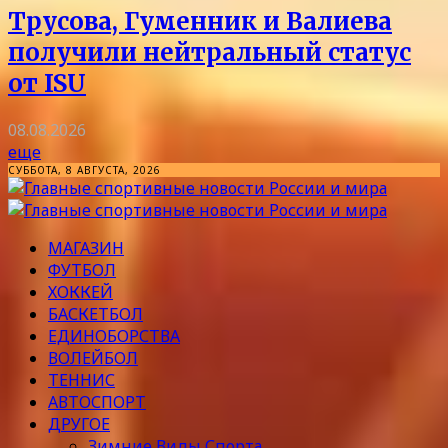
Трусова, Гуменник и Валиева
получили нейтральный статус
от ISU
08.08.2026
еще
СУББОТА, 8 АВГУСТА, 2026
МАГАЗИН
ФУТБОЛ
ХОККЕЙ
БАСКЕТБОЛ
ЕДИНОБОРСТВА
ВОЛЕЙБОЛ
ТЕННИС
АВТОСПОРТ
ДРУГОЕ
Зимние Виды Спорта