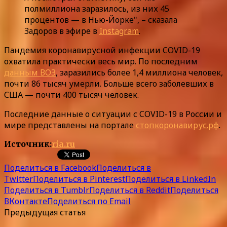
полмиллиона заразилось, из них 45
процентов — в Нью-Йорке", – сказала
Задоров в эфире в
Instagram
.
Пандемия коронавирусной инфекции COVID-19
охватила практически весь мир. По последним
данным ВОЗ
, заразились более 1,4 миллиона человек,
почти 86 тысяч умерли. Больше всего заболевших в
США — почти 400 тысяч человек.
Последние данные о ситуации с COVID-19 в России и
мире представлены на портале
стопкоронавирус.рф
.
Источник:
ria.ru
Поделиться в Facebook
Поделиться в
Twitter
Поделиться в Pinterest
Поделиться в LinkedIn
Поделиться в Tumblr
Поделиться в Reddit
Поделиться
ВКонтакте
Поделиться по Email
Предыдущая статья