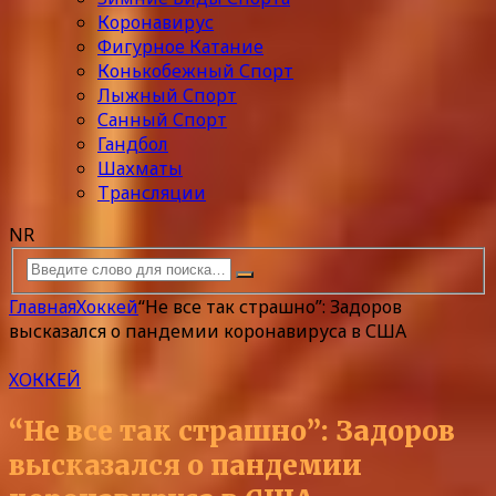
Коронавирус
Фигурное Катание
Конькобежный Спорт
Лыжный Спорт
Санный Спорт
Гандбол
Шахматы
Трансляции
NR
Главная
Хоккей
“Не все так страшно”: Задоров
высказался о пандемии коронавируса в США
ХОККЕЙ
“Не все так страшно”: Задоров
высказался о пандемии