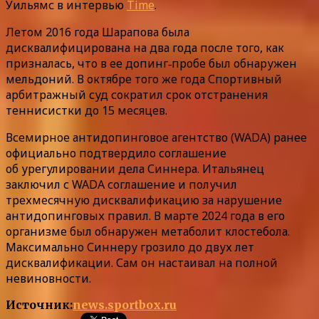
Уильямс в интервью
Time
.
Летом 2016 года Шарапова была
дисквалифицирована на два года после того, как
призналась, что в ее допинг‑пробе был обнаружен
мельдоний. В октябре того же года Спортивный
арбитражный суд сократил срок отстранения
теннисистки до 15 месяцев.
Всемирное антидопинговое агентство (WADA) ранее
официально подтвердило соглашение
об урегулировании дела Синнера. Итальянец
заключил с WADA соглашение и получил
трехмесячную дисквалификацию за нарушение
антидопинговых правил. В марте 2024 года в его
организме был обнаружен метаболит клостебола.
Максимально Синнеру грозило до двух лет
дисквалификации. Сам он настаивал на полной
невиновности.
Источник:
news.sportbox.ru