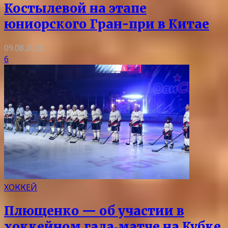
Костылевой на этапе
юниорского Гран-при в Китае
09.08.2026
6
ХОККЕЙ
Плющенко — об участии в
хоккейном гала‑матче на Кубке