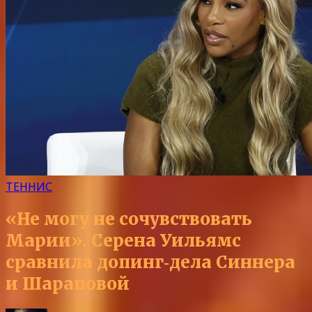
ТЕННИС
«Не могу не сочувствовать
Марии». Серена Уильямс
сравнила допинг‑дела Синнера
и Шараповой