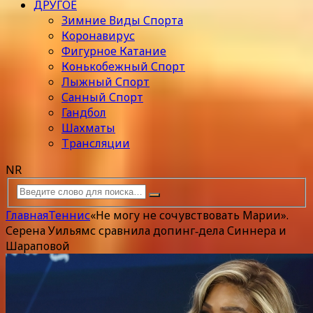
ДРУГОЕ
Зимние Виды Спорта
Коронавирус
Фигурное Катание
Конькобежный Спорт
Лыжный Спорт
Санный Спорт
Гандбол
Шахматы
Трансляции
NR
Главная
Теннис
«Не могу не сочувствовать Марии».
Серена Уильямс сравнила допинг‑дела Синнера и
Шараповой