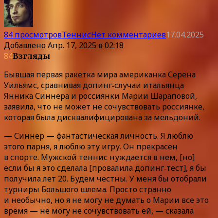
84 просмотров
Теннис
Нет комментариев
17.04.2025
Добавлено
Апр. 17, 2025 в 02:18
84
Взгляды
Бывшая первая ракетка мира американка Серена
Уильямс, сравнивая допинг‑случаи итальянца
Янника Синнера и россиянки Марии Шараповой,
заявила, что не может не сочувствовать россиянке,
которая была дисквалифицирована за мельдоний.
— Синнер — фантастическая личность. Я люблю
этого парня, я люблю эту игру. Он прекрасен
в спорте. Мужской теннис нуждается в нем, [но]
если бы я это сделала [провалила допинг‑тест], я бы
получила лет 20. Будем честны. У меня бы отобрали
турниры Большого шлема. Просто странно
и необычно, но я не могу не думать о Марии все это
время — не могу не сочувствовать ей, — сказала