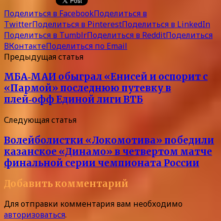
Поделиться в Facebook
Поделиться в
Twitter
Поделиться в Pinterest
Поделиться в LinkedIn
Поделиться в Tumblr
Поделиться в Reddit
Поделиться
ВКонтакте
Поделиться по Email
Предыдущая статья
МБА‑МАИ обыграл «Енисей и оспорит с
«Пармой» последнюю путевку в
плей‑офф Единой лиги ВТБ
Следующая статья
Волейболистки «Локомотива» победили
казанское «Динамо» в четвертом матче
финальной серии чемпионата России
Добавить комментарий
Для отправки комментария вам необходимо
авторизоваться
.