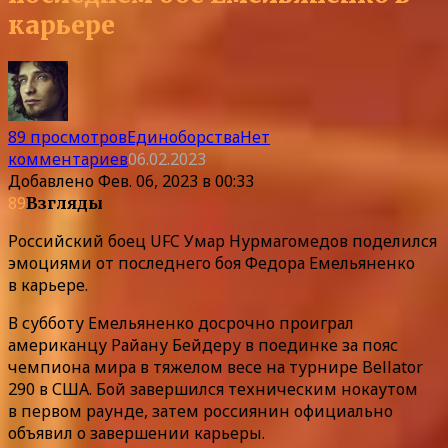
карьере
89 просмотров
Единоборства
Нет
комментариев
06.02.2023
Добавлено
Фев. 06, 2023 в 00:33
89
Взгляды
Российский боец UFC Умар Нурмагомедов поделился
эмоциями от последнего боя Федора Емельяненко
в карьере.
В субботу Емельяненко досрочно проиграл
американцу Райану Бейдеру в поединке за пояс
чемпиона мира в тяжелом весе на турнире Bellator
290 в США. Бой завершился техническим нокаутом
в первом раунде, затем россиянин официально
объявил о завершении карьеры.