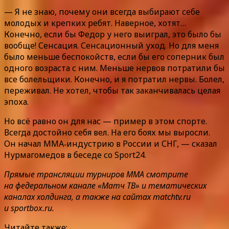
— Я не знаю, почему они всегда выбирают себе
молодых и крепких ребят. Наверное, хотят…
Конечно, если бы Федор у него выиграл, это было бы
вообще! Сенсация. Сенсационный уход. Но для меня
было меньше беспокойств, если бы его соперник был
одного возраста с ним. Меньше нервов потратили бы
все болельщики. Конечно, и я потратил нервы. Болел,
переживал. Не хотел, чтобы так заканчивалась целая
эпоха.
Но всё равно он для нас — пример в этом спорте.
Всегда достойно себя вел. На его боях мы выросли.
Он начал ММА‑индустрию в России и СНГ, — сказал
Нурмагомедов в беседе со Sport24.
Прямые трансляции турниров ММА смотрите
на федеральном канале «Матч ТВ» и тематических
каналах холдинга, а также на сайтах matchtv.ru
и sportbox.ru.
Читайте также: