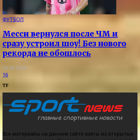
ФУТБОЛ
Месси вернулся после ЧМ и
сразу устроил шоу! Без нового
рекорда не обошлось
06.08.2026
16
TF
Все материалы на данном сайте взяты из открытых