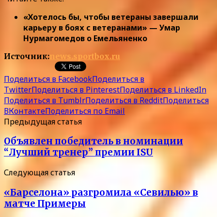
«Хотелось бы, чтобы ветераны завершали
карьеру в боях с ветеранами» — Умар
Нурмагомедов о Емельяненко
Источник:
news.sportbox.ru
Поделиться в Facebook
Поделиться в
Twitter
Поделиться в Pinterest
Поделиться в LinkedIn
Поделиться в Tumblr
Поделиться в Reddit
Поделиться
ВКонтакте
Поделиться по Email
Предыдущая статья
Объявлен победитель в номинации
“Лучший тренер” премии ISU
Следующая статья
«Барселона» разгромила «Севилью» в
матче Примеры