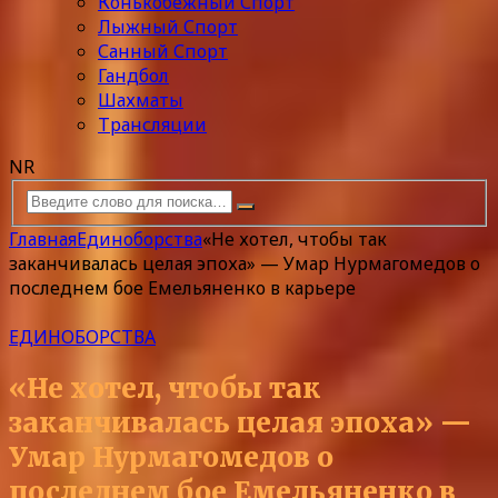
Конькобежный Спорт
Лыжный Спорт
Санный Спорт
Гандбол
Шахматы
Трансляции
NR
Главная
Единоборства
«Не хотел, чтобы так
заканчивалась целая эпоха» — Умар Нурмагомедов о
последнем бое Емельяненко в карьере
ЕДИНОБОРСТВА
«Не хотел, чтобы так
заканчивалась целая эпоха» —
Умар Нурмагомедов о
последнем бое Емельяненко в