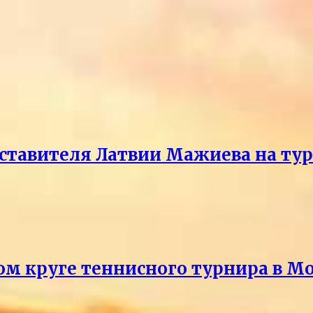
ставителя Латвии Мажиева на ту
ом круге теннисного турнира в М