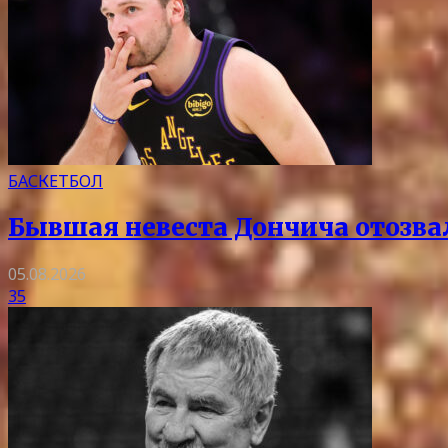
БАСКЕТБОЛ
Бывшая невеста Дончича отозва
05.08.2026
35