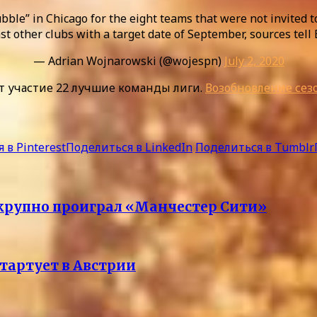
ubble” in Chicago for the eight teams that were not invited 
 other clubs with a target date of September, sources tell
— Adrian Wojnarowski (@wojespn)
July 2, 2020
т участие 22 лучшие команды лиги.
Возобновление сез
 в Pinterest
Поделиться в LinkedIn
Поделиться в Tumblr
 крупно проиграл «Манчестер Сити»
стартует в Австрии