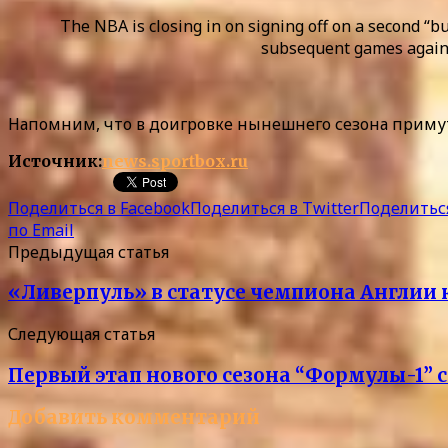
The NBA is closing in on signing off on a second “b
subsequent games against
Напомним, что в доигровке нынешнего сезона приму
Источник:
news.sportbox.ru
Поделиться в Facebook
Поделиться в Twitter
Поделиться
по Email
Предыдущая статья
«Ливерпуль» в статусе чемпиона Англии
Следующая статья
Первый этап нового сезона “Формулы-1” 
Добавить комментарий