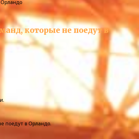
в Орландо
манд, которые не поедут в
и.
не поедут в Орландо.