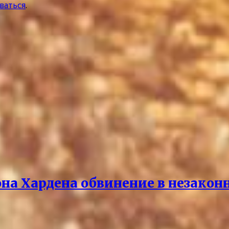
ваться
.
она Хардена обвинение в незако