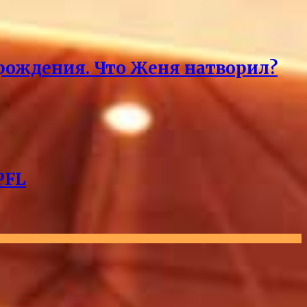
 рождения. Что Женя натворил?
PFL