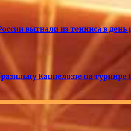
России выгнали из тенниса в день
разильцу Каппелоззе на турнире 