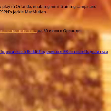
to play in Orlando, enabling mini-training camps and
 ESPN’s Jackie MacMullan.
она запланировано
на 30 июля в Орландо.
Поделиться в Reddit
Поделиться ВКонтакте
Поделиться