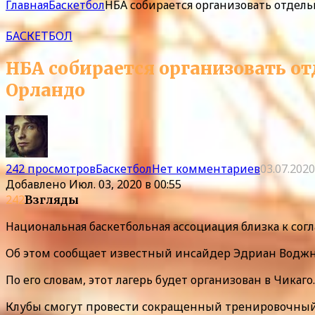
Главная
Баскетбол
НБА собирается организовать отдель
БАСКЕТБОЛ
НБА собирается организовать от
Орландо
242 просмотров
Баскетбол
Нет комментариев
03.07.2020
Добавлено
Июл. 03, 2020 в 00:55
242
Взгляды
Национальная баскетбольная ассоциация близка к сог
Об этом сообщает известный инсайдер Эдриан Водж
По его словам, этот лагерь будет организован в Чикаг
Клубы смогут провести сокращенный тренировочный л