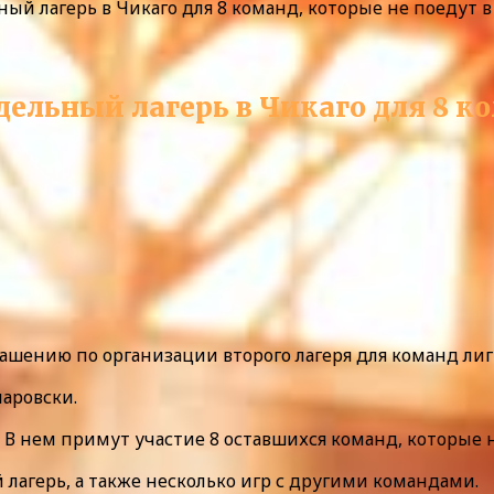
ный лагерь в Чикаго для 8 команд, которые не поедут 
дельный лагерь в Чикаго для 8 ко
лашению по организации второго лагеря для команд лиг
наровски.
о. В нем примут участие 8 оставшихся команд, которые 
агерь, а также несколько игр с другими командами.