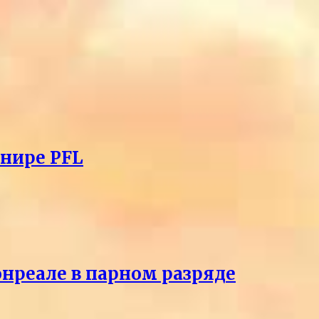
рнире PFL
онреале в парном разряде