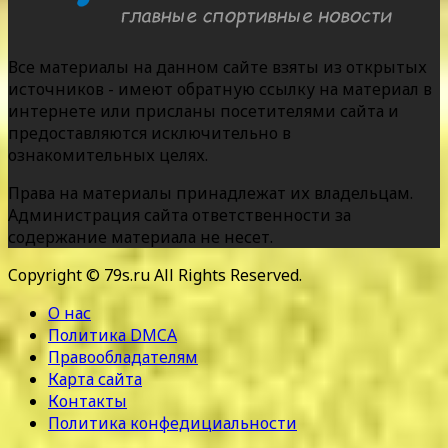
Все материалы на данном сайте взяты из открытых
источников - имеют обратную ссылку на материал в
интернете или присланы посетителями сайта и
предоставляются исключительно в
ознакомительных целях.
Права на материалы принадлежат их владельцам.
Администрация сайта ответственности за
содержание материала не несет.
Copyright © 79s.ru All Rights Reserved.
О нас
Политика DMCA
Правообладателям
Карта сайта
Контакты
Политика конфедициальности