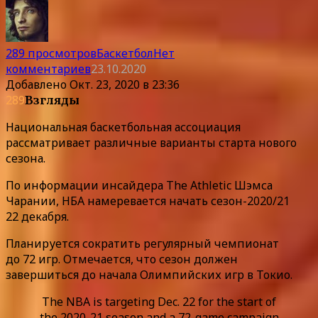
289 просмотров
Баскетбол
Нет
комментариев
23.10.2020
Добавлено
Окт. 23, 2020 в 23:36
289
Взгляды
Национальная баскетбольная ассоциация
рассматривает различные варианты старта нового
сезона.
По информации инсайдера The Athletic Шэмса
Чарании, НБА намеревается начать сезон-2020/21
22 декабря.
Планируется сократить регулярный чемпионат
до 72 игр. Отмечается, что сезон должен
завершиться до начала Олимпийских игр в Токио.
The NBA is targeting Dec. 22 for the start of
the 2020-21 season and a 72-game campaign