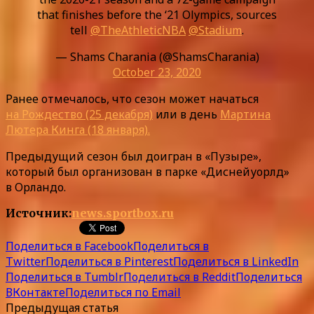
that finishes before the ‘21 Olympics, sources
tell
@TheAthleticNBA
@Stadium
.
— Shams Charania (@ShamsCharania)
October 23, 2020
Ранее отмечалось, что сезон может начаться
на Рождество (25 декабря)
или в день
Мартина
Лютера Кинга (18 января).
Предыдущий сезон был доигран в «Пузыре»,
который был организован в парке «Диснейуорлд»
в Орландо.
Источник:
news.sportbox.ru
Поделиться в Facebook
Поделиться в
Twitter
Поделиться в Pinterest
Поделиться в LinkedIn
Поделиться в Tumblr
Поделиться в Reddit
Поделиться
ВКонтакте
Поделиться по Email
Предыдущая статья