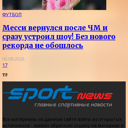
ФУТБОЛ
Месси вернулся после ЧМ и
сразу устроил шоу! Без нового
рекорда не обошлось
06.08.2026
17
TF
Все материалы на данном сайте взяты из открытых
источников - имеют обратную ссылку на материал в