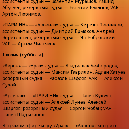
ассистенты судьи — Валентин Мурашов, Рашид
Абусуев; резервный судья — Евгений Буланов; VAR —
Артём Любимов.
«ПАРИ НН» — «Арсенал»: судья — Кирилл Левников,
ассистенты судьи — Дмитрий Ермаков, Андрей
Веретешкин; резервный судья — Ян Бобровский;
VAR — Артём Чистяков.
1 июня (суббота)
«Акрон» — «Урал»: судья — Владислав Безбородов,
ассистенты судьи — Максим Гаврилин, Адлан Хатуев;
резервный судья — Рафаэль Шафеев; VAR — Алексей
Сухой.
«Арсенал» — «ПАРИ НН»: судья — Павел Кукуян,
ассистенты судьи — Алексей Лунёв, Алексей
Ширяев; резервный судья — Сергей Чебан; VAR —
Павел Шадыханов.
В прямом эфире игру «Урал» — «Акрон» смотрите