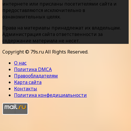
интернете или присланы посетителями сайта и
предоставляются исключительно в
ознакомительных целях.
Права на материалы принадлежат их владельцам.
Администрация сайта ответственности за
содержание материала не несет.
Copyright © 79s.ru All Rights Reserved.
О нас
Политика DMCA
Правообладателям
Карта сайта
Контакты
Политика конфедициальности