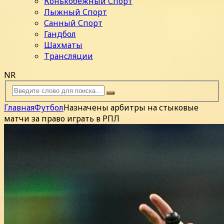
Конькобежный Спорт
Лыжный Спорт
Санный Спорт
Гандбол
Шахматы
Трансляции
NR
Главная
Футбол
Назначены арбитры на стыковые
матчи за право играть в РПЛ