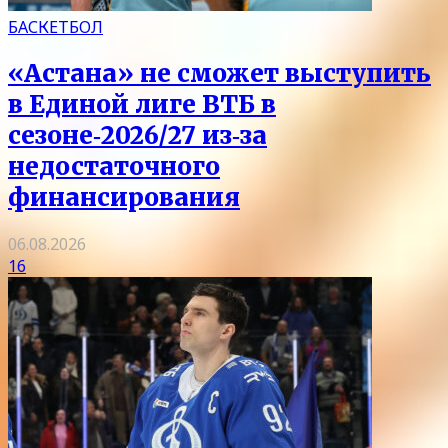
БАСКЕТБОЛ
«Астана» не сможет выступить
в Единой лиге ВТБ в
сезоне‑2026/27 из‑за
недостаточного
финансирования
06.08.2026
16