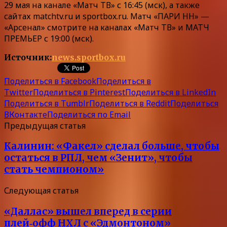
29 мая на канале «Матч ТВ» с 16:45 (мск), а также
сайтах matchtv.ru и sportbox.ru. Матч «ПАРИ НН» —
«Арсенал» смотрите на каналах «Матч ТВ» и МАТЧ
ПРЕМЬЕР с 19:00 (мск).
Источник:
news.sportbox.ru
Поделиться в Facebook
Поделиться в
Twitter
Поделиться в Pinterest
Поделиться в LinkedIn
Поделиться в Tumblr
Поделиться в Reddit
Поделиться
ВКонтакте
Поделиться по Email
Предыдущая статья
Калинин: «Факел» сделал больше, чтобы
остаться в РПЛ, чем «Зенит», чтобы
стать чемпионом»
Следующая статья
«Даллас» вышел вперед в серии
плей‑офф НХЛ с «Эдмонтоном»