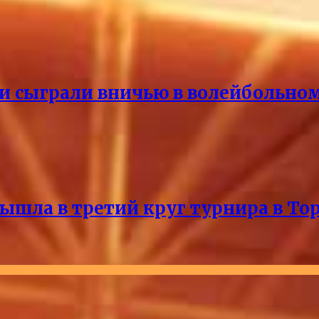
и сыграли вничью в волейбольно
ышла в третий круг турнира в То