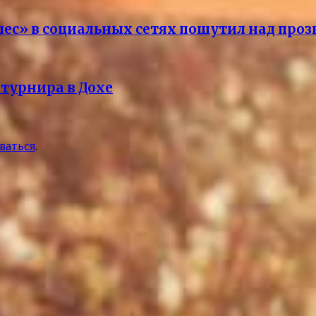
елес» в социальных сетях пошутил над пр
 турнира в Дохе
ваться
.