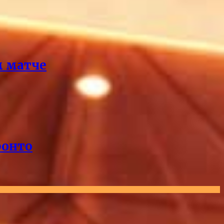
м матче
ронто