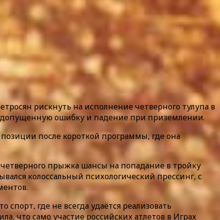
етросян рискнуть на исполнение четверного тулупа в
а допущенную ошибку и падение при приземлении.
 позиции после короткой программы, где она
ез четверного прыжка шансы на попадание в тройку
ывался колоссальный психологический прессинг, с
ментов.
 спорт, где не всегда удаётся реализовать
ла, что само участие российских атлетов в Играх