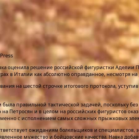
 Press
вка оценила решение российской фигуристки Аделии П
ах в Италии как абсолютно оправданное, несмотря н
ания на шестой строчке итогового протокола, уступив
-си была правильной тактической задачей, поскольку б
на Петросян и в целом на российских фигуристов оказ
еменно с исполнением самых сложных прыжковых эле
тветствует ожиданиям болельщиков и специалистов, это
вленное мужество и бойцовские качества. Навка добави