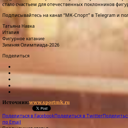
стало счастьем для отечественных поклонников фигур
Подписывайтесь на канал “МК-Спорт” в Telegram и по
Татьяна Навка
Италия
Фигурное катание
Зимняя Олимпиада-2026
Поделиться
Источник:
www.sportmk.ru
Поделиться в Facebook
Поделиться в Twitter
Поделиться
по Email