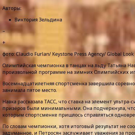
Авторы:
Виктория Зельдина
–
+
фото: Claudio Furlan/ Keystone Press Agency/ Global Look
Олимпийская чемпионка в танцах на льду Татьяна На
произвольной программе на зимних Олимпийских игр
Восемнадцатилетняя спортсменка завершила соревнов
занимала пятое место.
Навка рассказала ТАСС, что ставка на элемент ультра
призёров были минимальными. Она подчеркнула, что 
которым спортсменке пришлось справляться одновр
По словам чемпионки, хотя итоговый результат не соо
задуманное, и Петросян заслуживает уважения за проя