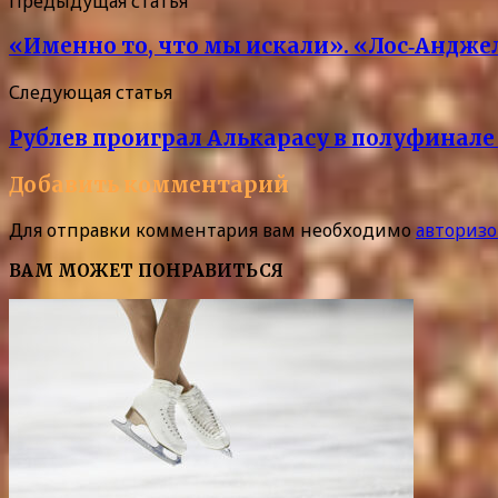
Предыдущая статья
«Именно то, что мы искали». «Лос‑Андж
Следующая статья
Рублев проиграл Алькарасу в полуфинале
Добавить комментарий
Для отправки комментария вам необходимо
авторизо
ВАМ МОЖЕТ ПОНРАВИТЬСЯ