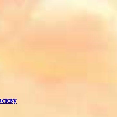
оскву