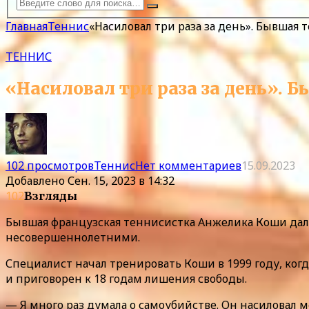
Главная
Теннис
«Насиловал три раза за день». Бывшая
ТЕННИС
«Насиловал три раза за день». 
102 просмотров
Теннис
Нет комментариев
15.09.2023
Добавлено
Сен. 15, 2023 в 14:32
102
Взгляды
Бывшая французская теннисистка Анжелика Коши дала
несовершеннолетними.
Специалист начал тренировать Коши в 1999 году, ког
и приговорен к 18 годам лишения свободы.
— Я много раз думала о самоубийстве. Он насиловал м