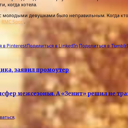
и, когда хотела.
с молодыми девушками было неправильным. Когда кто‑то
и
RMC Sport
.
 в Pinterest
Поделиться в LinkedIn
Поделиться в Tumblr
цика, заявил промоутер
сфер межсезонья. А «Зенит» решил не тр
ваться
.