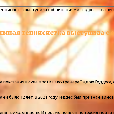
 теннисистка выступила с обвинениями в адрес экс‑тре
Бывшая теннисистка выступила с 
 показания в суде против экс‑тренера Эндрю Геддеса,
да ей было 12 лет. В 2021 году Геддес был признан ви
еня трижды в день. В первую ночь он попросил пойти в 