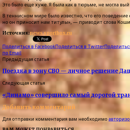
Это было еще хуже. Я была как в тюрьме, не могла выйт
В теннисном мире было известно, что его поведение 
но он приносит нам титулы», — приводит слова Кош
Источник:
news.sportbox.ru
Поделиться в Facebook
Поделиться в Twitter
Поделиться
по Email
Предыдущая статья
Поездка в зону СВО — личное решение Да
Следующая статья
«Динамо» совершило самый дорогой тран
Добавить комментарий
Для отправки комментария вам необходимо
авторизо
ВАМ МОЖЕТ ПОНРАВИТЬСЯ