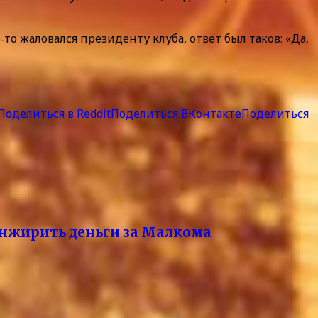
 жаловался президенту клуба, ответ был таков: «Да,
Поделиться в Reddit
Поделиться ВКонтакте
Поделиться
анжирить деньги за Малкома