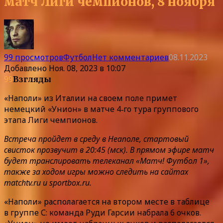
матч Лиги чемпионов, 8 ноября
99 просмотров
Футбол
Нет комментариев
08.11.2023
Добавлено
Ноя. 08, 2023 в 10:07
99
Взгляды
«Наполи» из Италии на своем поле примет
немецкий «Унион» в матче 4‑го тура группового
этапа Лиги чемпионов.
Встреча пройдет в среду в Неаполе, стартовый
свисток прозвучит в 20:45 (мск). В прямом эфире матч
будет транслировать телеканал «Матч! Футбол 1»,
также за ходом игры можно следить на сайтах
matchtv.ru и sportbox.ru.
«Наполи» располагается на втором месте в таблице
в группе С: команда Руди Гарсии набрала 6 очков.