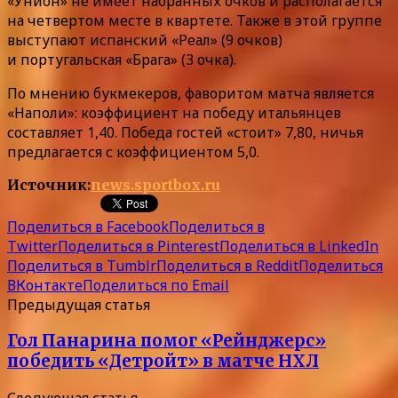
«Унион» не имеет набранных очков и располагается
на четвертом месте в квартете. Также в этой группе
выступают испанский «Реал» (9 очков)
и португальская «Брага» (3 очка).
По мнению букмекеров, фаворитом матча является
«Наполи»: коэффициент на победу итальянцев
составляет 1,40. Победа гостей «стоит» 7,80, ничья
предлагается с коэффициентом 5,0.
Источник:
news.sportbox.ru
Поделиться в Facebook
Поделиться в
Twitter
Поделиться в Pinterest
Поделиться в LinkedIn
Поделиться в Tumblr
Поделиться в Reddit
Поделиться
ВКонтакте
Поделиться по Email
Предыдущая статья
Гол Панарина помог «Рейнджерс»
победить «Детройт» в матче НХЛ