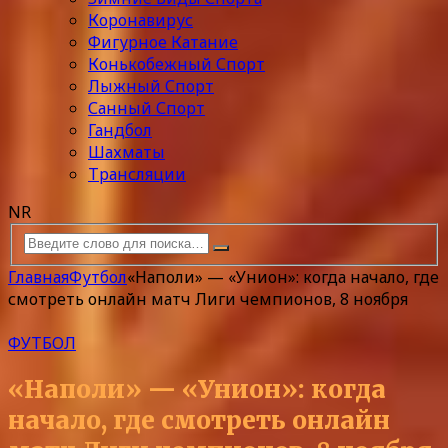
Коронавирус
Фигурное Катание
Конькобежный Спорт
Лыжный Спорт
Санный Спорт
Гандбол
Шахматы
Трансляции
NR
Главная
Футбол
«Наполи» — «Унион»: когда начало, где
смотреть онлайн матч Лиги чемпионов, 8 ноября
ФУТБОЛ
«Наполи» — «Унион»: когда
начало, где смотреть онлайн