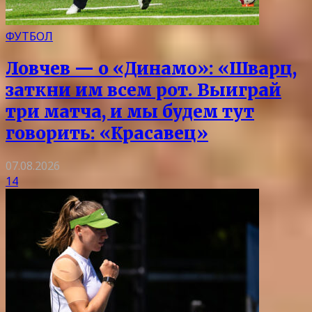
ФУТБОЛ
Ловчев — о «Динамо»: «Шварц,
заткни им всем рот. Выиграй
три матча, и мы будем тут
говорить: «Красавец»
07.08.2026
14