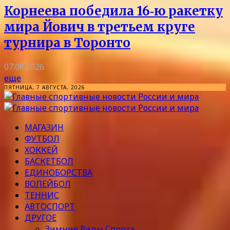
Корнеева победила 16‑ю ракетку
мира Йович в третьем круге
турнира в Торонто
07.08.2026
еще
ПЯТНИЦА, 7 АВГУСТА, 2026
МАГАЗИН
ФУТБОЛ
ХОККЕЙ
БАСКЕТБОЛ
ЕДИНОБОРСТВА
ВОЛЕЙБОЛ
ТЕННИС
АВТОСПОРТ
ДРУГОЕ
Зимние Виды Спорта