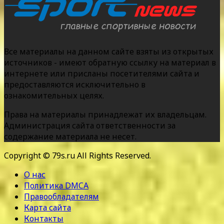
Все материалы на данном сайте взяты из открытых
источников - имеют обратную ссылку на материал в
интернете или присланы посетителями сайта и
предоставляются исключительно в
ознакомительных целях.
Права на материалы принадлежат их владельцам.
Администрация сайта ответственности за
содержание материала не несет.
Copyright © 79s.ru All Rights Reserved.
О нас
Политика DMCA
Правообладателям
Карта сайта
Контакты