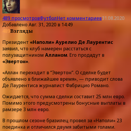
489 просмотров
Футбол
Нет комментариев
31.08.2020
Добавлено
Авг. 31, 2020 в 14:49
489
Взгляды
Президент
«Наполи» Аурелио Де Лаурентис
заявил, что клуб намерен расстаться с
полузащитником
Алланом
. Его продадут в
«Эвертон»
.
«Аллан переходит в “Эвертон”. О сделке будет
объявлено в ближайшее время», — приводит слова
Де Лаурентиса журналист Фабрицио Романо.
Ожидается, что сумма сделки составит 25 млн евро.
Помимо этого предусмотрены бонусные выплаты в
рамзере 3 млн евро.
В прошлом сезоне бразилец провел за «Наполи» 23
поединка и отличился двумя забитыми голами.