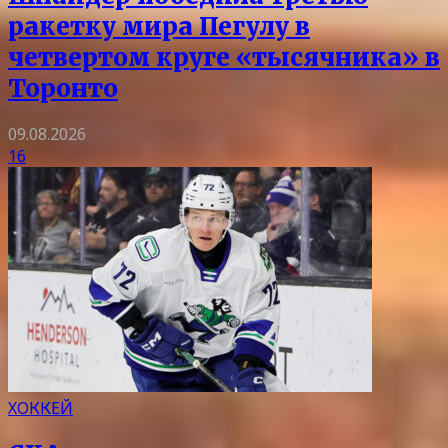
ракетку мира Пегулу в
четвертом круге «тысячника» в
Торонто
09.08.2026
16
ХОККЕЙ