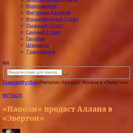
Коронавирус
Фигурное Катание
Конькобежный Спорт
Лыжный Спорт
Санный Спорт
Гандбол
Шахматы
Трансляции
NR
Главная
Футбол
«Наполи» продаст Аллана в «Эвертон»
ФУТБОЛ
«Наполи» продаст Аллана в
«Эвертон»