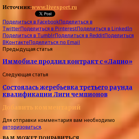
Источник:
www.livesport.ru
Поделиться в Facebook
Поделиться в
Twitter
Поделиться в Pinterest
Поделиться в LinkedIn
Поделиться в Tumblr
Поделиться в Reddit
Поделиться
ВКонтакте
Поделиться по Email
Предыдущая статья
Иммобиле продлил контракт с «Лацио»
Следующая статья
Состоялась жеребьевка третьего раунда
квалификации Лиги чемпионов
Добавить комментарий
Для отправки комментария вам необходимо
авторизоваться
.
ВАМ МОЖЕТ ПОНРАВИТЬСЯ