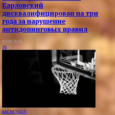
Карловский
дисквалифицирован на три
года за нарушение
антидопинговых правил
09.08.2026
16
БАСКЕТБОЛ