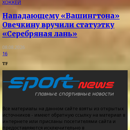
ХОККЕЙ
Нападающему «Вашингтона»
Овечкину вручили статуэтку
«Серебряная лань»
08.08.2026
16
TF
Все материалы на данном сайте взяты из открытых
источников - имеют обратную ссылку на материал в
интернете или присланы посетителями сайта и
предоставляются исключительно в