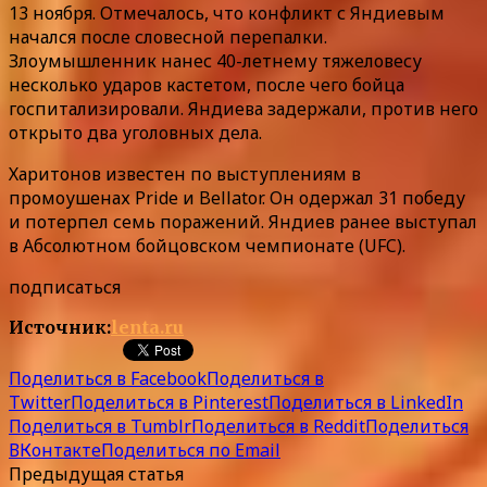
13 ноября. Отмечалось, что конфликт с Яндиевым
начался после словесной перепалки.
Злоумышленник нанес 40-летнему тяжеловесу
несколько ударов кастетом, после чего бойца
госпитализировали. Яндиева задержали, против него
открыто два уголовных дела.
Харитонов известен по выступлениям в
промоушенах Pride и Bellator. Он одержал 31 победу
и потерпел семь поражений. Яндиев ранее выступал
в Абсолютном бойцовском чемпионате (UFC).
подписаться
Источник:
lenta.ru
Поделиться в Facebook
Поделиться в
Twitter
Поделиться в Pinterest
Поделиться в LinkedIn
Поделиться в Tumblr
Поделиться в Reddit
Поделиться
ВКонтакте
Поделиться по Email
Предыдущая статья