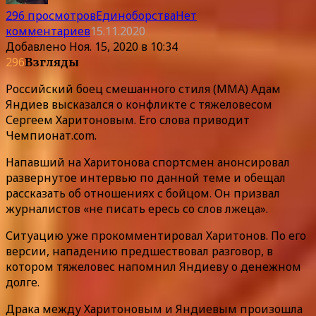
296 просмотров
Единоборства
Нет
комментариев
15.11.2020
Добавлено
Ноя. 15, 2020 в 10:34
296
Взгляды
Российский боец смешанного стиля (MMA) Адам
Яндиев высказался о конфликте с тяжеловесом
Сергеем Харитоновым. Его слова приводит
Чемпионат.com.
Напавший на Харитонова спортсмен анонсировал
развернутое интервью по данной теме и обещал
рассказать об отношениях с бойцом. Он призвал
журналистов «не писать ересь со слов лжеца».
Ситуацию уже прокомментировал Харитонов. По его
версии, нападению предшествовал разговор, в
котором тяжеловес напомнил Яндиеву о денежном
долге.
Драка между Харитоновым и Яндиевым произошла