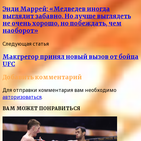
Энди Маррей: «Медведев иногда
выглядит забавно. Но лучше выглядеть
не очень хорошо, но побеждать, чем
наоборот»
Следующая статья
Макгрегор принял новый вызов от бойца
UFC
Добавить комментарий
Для отправки комментария вам необходимо
авторизоваться
.
ВАМ МОЖЕТ ПОНРАВИТЬСЯ