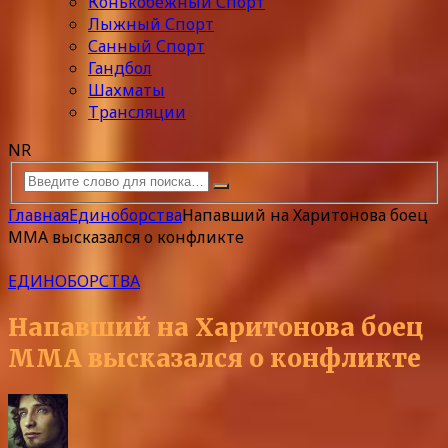
Конькобежный Спорт
Лыжный Спорт
Санный Спорт
Гандбол
Шахматы
Трансляции
NR
Главная
Единоборства
Напавший на Харитонова боец
MMA высказался о конфликте
ЕДИНОБОРСТВА
Напавший на Харитонова боец
MMA высказался о конфликте