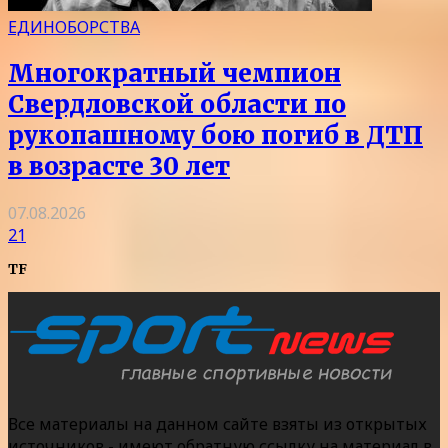
ЕДИНОБОРСТВА
Многократный чемпион
Свердловской области по
рукопашному бою погиб в ДТП
в возрасте 30 лет
07.08.2026
21
TF
Все материалы на данном сайте взяты из открытых
источников - имеют обратную ссылку на материал в