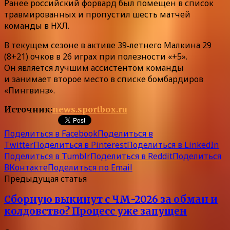
Ранее российский форвард был помещен в список
травмированных и пропустил шесть матчей
команды в НХЛ.
В текущем сезоне в активе 39‑летнего Малкина 29
(8+21) очков в 26 играх при полезности «+5».
Он является лучшим ассистентом команды
и занимает второе место в списке бомбардиров
«Пингвинз».
Источник:
news.sportbox.ru
Поделиться в Facebook
Поделиться в
Twitter
Поделиться в Pinterest
Поделиться в LinkedIn
Поделиться в Tumblr
Поделиться в Reddit
Поделиться
ВКонтакте
Поделиться по Email
Предыдущая статья
Сборную выкинут с ЧМ-2026 за обман и
колдовство? Процесс уже запущен