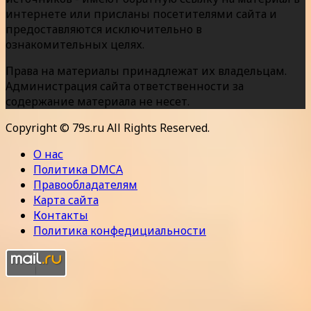
интернете или присланы посетителями сайта и
предоставляются исключительно в
ознакомительных целях.
Права на материалы принадлежат их владельцам.
Администрация сайта ответственности за
содержание материала не несет.
Copyright © 79s.ru All Rights Reserved.
О нас
Политика DMCA
Правообладателям
Карта сайта
Контакты
Политика конфедициальности