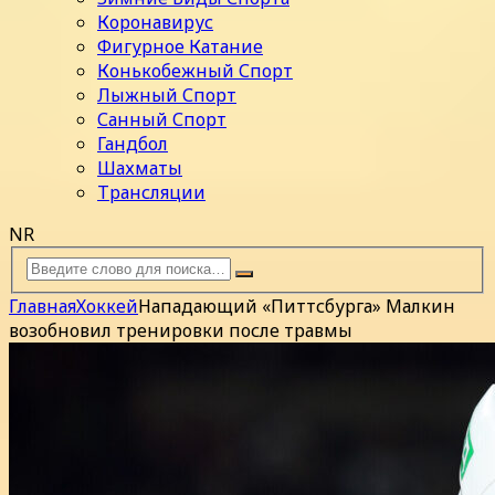
Коронавирус
Фигурное Катание
Конькобежный Спорт
Лыжный Спорт
Санный Спорт
Гандбол
Шахматы
Трансляции
NR
Главная
Хоккей
Нападающий «Питтсбурга» Малкин
возобновил тренировки после травмы