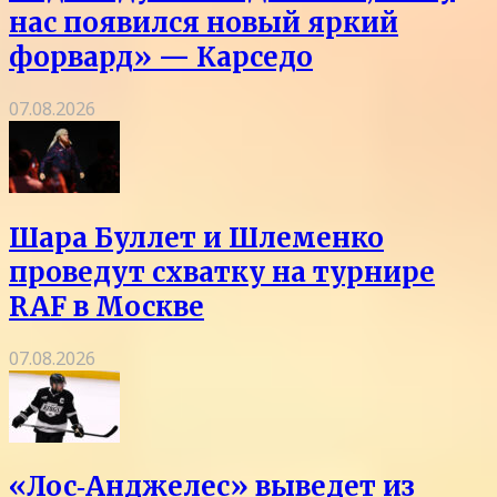
нас появился новый яркий
форвард» — Карседо
07.08.2026
Шара Буллет и Шлеменко
проведут схватку на турнире
RAF в Москве
07.08.2026
«Лос‑Анджелес» выведет из