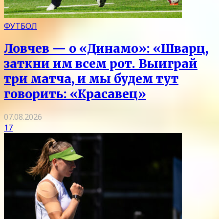
ФУТБОЛ
Ловчев — о «Динамо»: «Шварц,
заткни им всем рот. Выиграй
три матча, и мы будем тут
говорить: «Красавец»
07.08.2026
17