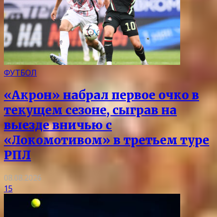
ФУТБОЛ
«Акрон» набрал первое очко в
текущем сезоне, сыграв на
выезде вничью с
«Локомотивом» в третьем туре
РПЛ
08.08.2026
15