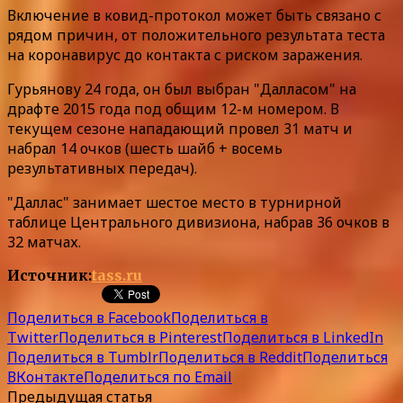
Включение в ковид-протокол может быть связано с
рядом причин, от положительного результата теста
на коронавирус до контакта с риском заражения.
Гурьянову 24 года, он был выбран "Далласом" на
драфте 2015 года под общим 12-м номером. В
текущем сезоне нападающий провел 31 матч и
набрал 14 очков (шесть шайб + восемь
результативных передач).
"Даллас" занимает шестое место в турнирной
таблице Центрального дивизиона, набрав 36 очков в
32 матчах.
Источник:
tass.ru
Поделиться в Facebook
Поделиться в
Twitter
Поделиться в Pinterest
Поделиться в LinkedIn
Поделиться в Tumblr
Поделиться в Reddit
Поделиться
ВКонтакте
Поделиться по Email
Предыдущая статья