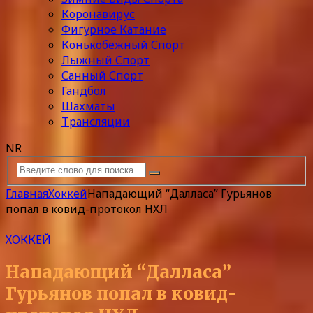
Коронавирус
Фигурное Катание
Конькобежный Спорт
Лыжный Спорт
Санный Спорт
Гандбол
Шахматы
Трансляции
NR
Главная
Хоккей
Нападающий “Далласа” Гурьянов
попал в ковид-протокол НХЛ
ХОККЕЙ
Нападающий “Далласа”
Гурьянов попал в ковид-