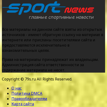
Все материалы на данном сайте взяты из открытых
источников - имеют обратную ссылку на материал в
интернете или присланы посетителями сайта и
предоставляются исключительно в
ознакомительных целях.
Права на материалы принадлежат их владельцам.
Администрация сайта ответственности за
содержание материала не несет.
Copyright © 79s.ru All Rights Reserved.
О нас
Политика DMCA
Правообладателям
Карта сайта