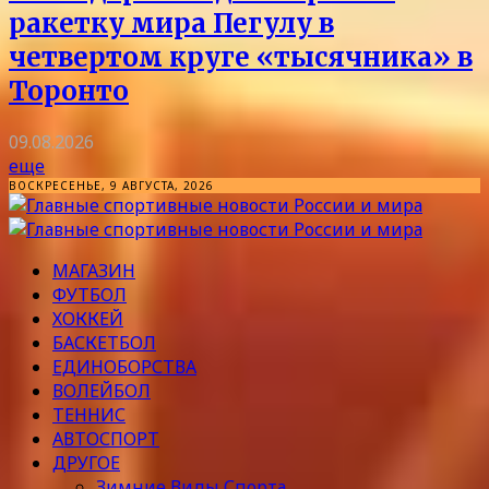
ракетку мира Пегулу в
четвертом круге «тысячника» в
Торонто
09.08.2026
еще
ВОСКРЕСЕНЬЕ, 9 АВГУСТА, 2026
МАГАЗИН
ФУТБОЛ
ХОККЕЙ
БАСКЕТБОЛ
ЕДИНОБОРСТВА
ВОЛЕЙБОЛ
ТЕННИС
АВТОСПОРТ
ДРУГОЕ
Зимние Виды Спорта