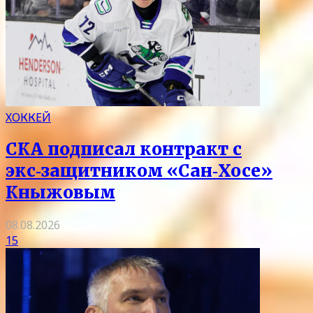
ХОККЕЙ
СКА подписал контракт с
экс‑защитником «Сан‑Хосе»
Кныжовым
08.08.2026
15