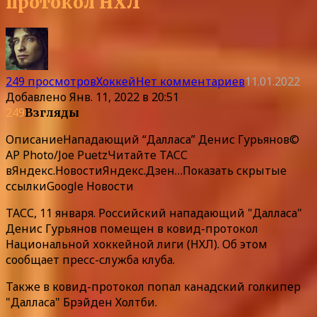
протокол НХЛ
249 просмотров
Хоккей
Нет комментариев
11.01.2022
Добавлено
Янв. 11, 2022 в 20:51
249
Взгляды
Описание
Нападающий “Далласа” Денис Гурьянов©
AP Photo/Joe PuetzЧитайте ТАСС
в
Яндекс.Новости
Яндекс.Дзен
…
Показать скрытые
ссылки
Google Новости
ТАСС, 11 января. Российский нападающий "Далласа"
Денис Гурьянов помещен в ковид-протокол
Национальной хоккейной лиги (НХЛ). Об этом
сообщает пресс-служба клуба.
Также в ковид-протокол попал канадский голкипер
"Далласа" Брэйден Холтби.