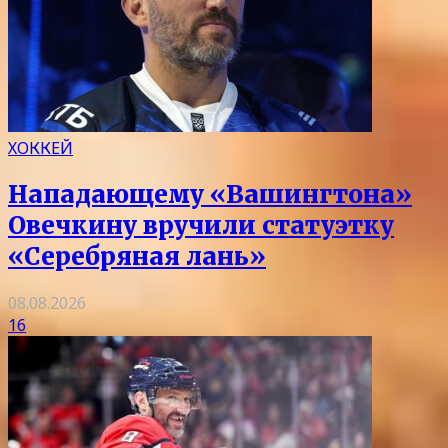
ХОККЕЙ
Нападающему «Вашингтона»
Овечкину вручили статуэтку
«Серебряная лань»
08.08.2026
16