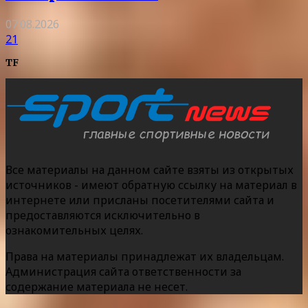
07.08.2026
21
TF
Все материалы на данном сайте взяты из открытых
источников - имеют обратную ссылку на материал в
интернете или присланы посетителями сайта и
предоставляются исключительно в
ознакомительных целях.
Права на материалы принадлежат их владельцам.
Администрация сайта ответственности за
содержание материала не несет.