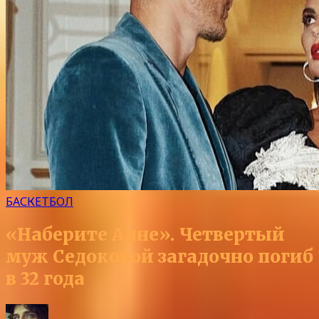
БАСКЕТБОЛ
«Наберите Анне». Четвертый
муж Седоковой загадочно погиб
в 32 года