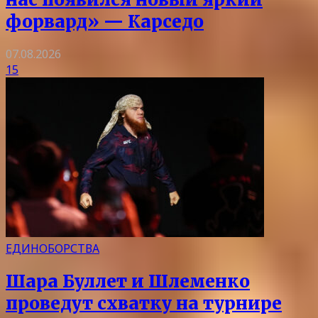
форвард» — Карседо
07.08.2026
15
ЕДИНОБОРСТВА
Шара Буллет и Шлеменко
проведут схватку на турнире