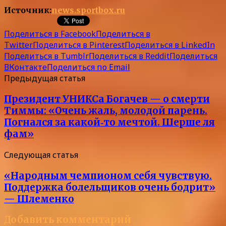
Источник:
news.sportbox.ru
Поделиться в Facebook
Поделиться в
Twitter
Поделиться в Pinterest
Поделиться в LinkedIn
Поделиться в Tumblr
Поделиться в Reddit
Поделиться
ВКонтакте
Поделиться по Email
Предыдущая статья
Президент УНИКСа Богачев — о смерти
Тиммы: «Очень жаль, молодой парень.
Погнался за какой‑то мечтой. Шерше ля
фам»
Следующая статья
«Народным чемпионом себя чувствую.
Поддержка болельщиков очень бодрит»
— Шлеменко
Добавить комментарий