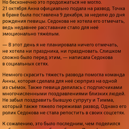
Но бесконечно это продолжаться не могло.
21 октября Анна официально подала на развод. Точка
в браке была поставлена 9 декабря, за неделю до дня
рождения певицы. Седокова не хотела его отмечать,
ведь недавнее расставание стало для неё
эмоционально тяжёлым.
— В этот день я не планировала ничего отмечать,
не хотела ни праздника, ни праздновать. Слишком
сложно было перед этим, — написала Седокова
в социальных сетях.
Немного скрасить тяжесть развода помогла команда
Анны, которая сделала для неё сюрприз на одной
из съёмок. Также певица делилась с подписчиками
многочисленными поздравлениями близких людей.
Не забыл поздравить бывшую супругу и Тимма,
который также тяжело переживал развод. Однако его
ролик Седокова не стала репостить в своих соцсетях.
К сожалению, это было последним, чем поделился