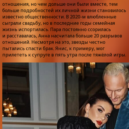
отношения, но чем дольше они были вместе, тем
больше подробностей их личной жизни становилось
известно общественности. В 2020-м влюбленные
сыграли свадьбу, но в последние годы семейная
жизнь испортилась. Пара постоянно ссорилась
и расставалась, Анна насчитала больше 20 разрывов
отношений. Несмотря на это, звезды честно
пытались спасти брак. Янис, к примеру, мог
прилететь к супруге в пять утра после тяжёлой игры.