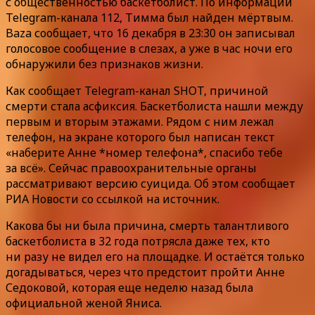
с общественностью баскетболист. По информации
Telegram-канала 112, Тимма был найден мёртвым.
Baza сообщает, что 16 декабря в 23:30 он записывал
голосовое сообщение в слезах, а уже в час ночи его
обнаружили без признаков жизни.
Как сообщает Telegram-канал SHOT, причиной
смерти стала асфиксия. Баскетболиста нашли между
первым и вторым этажами. Рядом с ним лежал
телефон, на экране которого был написан текст
«наберите Анне *номер телефона*, спасибо тебе
за всё». Сейчас правоохранительные органы
рассматривают версию суицида. Об этом сообщает
РИА Новости со ссылкой на источник.
Какова бы ни была причина, смерть талантливого
баскетболиста в 32 года потрясла даже тех, кто
ни разу не видел его на площадке. И остаётся только
догадываться, через что предстоит пройти Анне
Седоковой, которая еще неделю назад была
официальной женой Яниса.