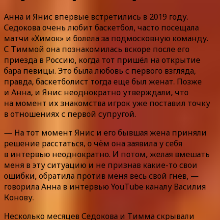
Анна и Янис впервые встретились в 2019 году.
Седокова очень любит баскетбол, часто посещала
матчи «Химок» и болела за подмосковную команду.
С Тиммой она познакомилась вскоре после его
приезда в Россию, когда тот пришёл на открытие
бара певицы. Это была любовь с первого взгляда,
правда, баскетболист тогда еще был женат. Позже
и Анна, и Янис неоднократно утверждали, что
на момент их знакомства игрок уже поставил точку
в отношениях с первой супругой.
— На тот момент Янис и его бывшая жена приняли
решение расстаться, о чём она заявила у себя
в интервью неоднократно. И потом, желая вмешать
меня в эту ситуацию и не признав какие-то свои
ошибки, обратила против меня весь свой гнев, —
говорила Анна в интервью YouTube каналу Василия
Конову.
Несколько месяцев Седокова и Тимма скрывали