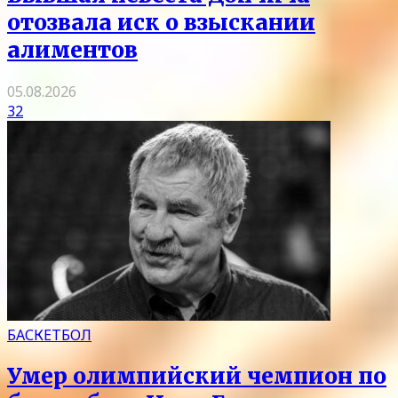
отозвала иск о взыскании
алиментов
05.08.2026
32
БАСКЕТБОЛ
Умер олимпийский чемпион по