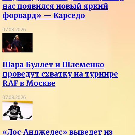
нас появился новый яркий
форвард» — Карседо
07.08.2026
Шара Буллет и Шлеменко
проведут схватку на турнире
RAF в Москве
07.08.2026
«Лос‑Анджелес» выведет из