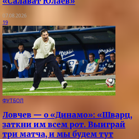
«Салават Юлаев»
07.08.2026
19
ФУТБОЛ
Ловчев — о «Динамо»: «Шварц,
заткни им всем рот. Выиграй
три матча, и мы будем тут